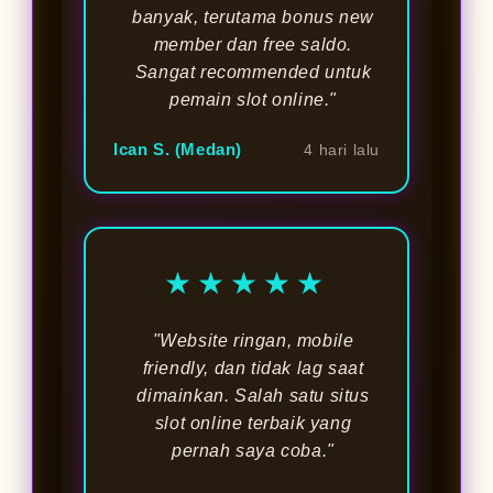
banyak, terutama bonus new
member dan free saldo.
Sangat recommended untuk
pemain slot online."
Ican S. (Medan)
4 hari lalu
★★★★★
"Website ringan, mobile
friendly, dan tidak lag saat
dimainkan. Salah satu situs
slot online terbaik yang
pernah saya coba."