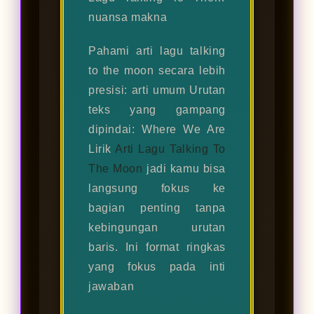
nuansa makna
Pahami arti lagu talking
to the moon secara lebih
presisi: arti umum Urutan
teks yang gampang
dipindai: Where We Are
Lirik
Arti Lagu Talking To
The Moon
jadi kamu bisa
langsung fokus ke
bagian penting tanpa
kebingungan urutan
baris. Ini format ringkas
yang fokus pada inti
jawaban