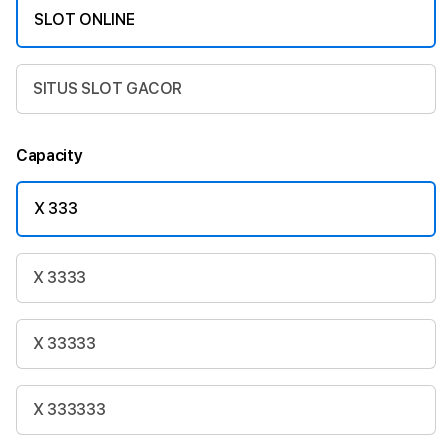
SLOT ONLINE
SITUS SLOT GACOR
Capacity
X 333
X 3333
X 33333
X 333333