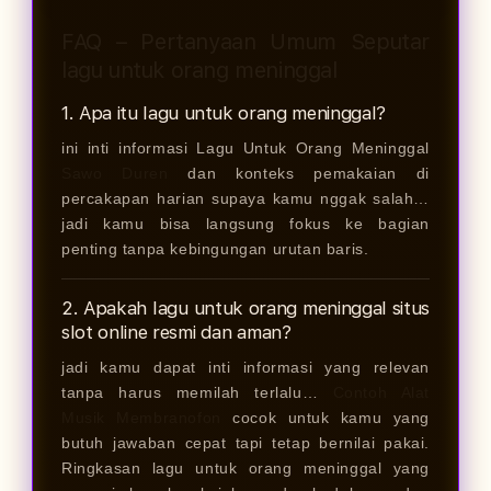
FAQ – Pertanyaan Umum Seputar
lagu untuk orang meninggal
1. Apa itu lagu untuk orang meninggal?
ini inti informasi Lagu Untuk Orang Meninggal
Sawo Duren
dan konteks pemakaian di
percakapan harian supaya kamu nggak salah…
jadi kamu bisa langsung fokus ke bagian
penting tanpa kebingungan urutan baris.
2. Apakah lagu untuk orang meninggal situs
slot online resmi dan aman?
jadi kamu dapat inti informasi yang relevan
tanpa harus memilah terlalu…
Contoh Alat
Musik Membranofon
cocok untuk kamu yang
butuh jawaban cepat tapi tetap bernilai pakai.
Ringkasan lagu untuk orang meninggal yang