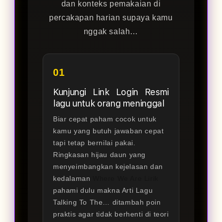
dan konteks pemakaian di
percakapan harian supaya kamu
nggak salah…
01
Kunjungi Link Login Resmi
lagu untuk orang meninggal
Biar cepat paham cocok untuk
kamu yang butuh jawaban cepat
tapi tetap bernilai pakai.
Ringkasan hijau daun yang
menyeimbangkan kejelasan dan
kedalaman
Where We Are Lirik
pahami dulu makna Arti Lagu
Talking To The… ditambah poin
praktis agar tidak berhenti di teori