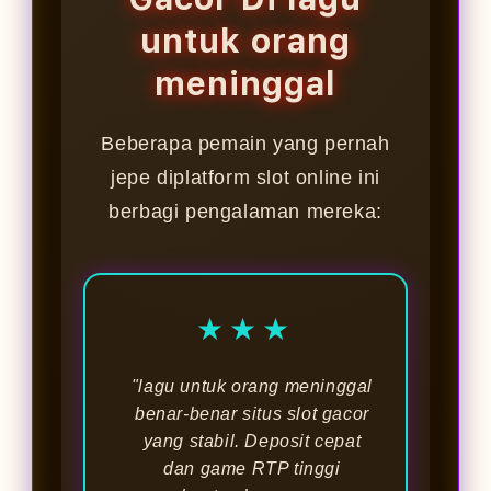
untuk orang
meninggal
Beberapa pemain yang pernah
jepe diplatform slot online ini
berbagi pengalaman mereka:
★★★
"lagu untuk orang meninggal
benar-benar situs slot gacor
yang stabil. Deposit cepat
dan game RTP tinggi