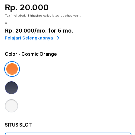
Rp. 20.000
Tax included.
Shipping
calculated at checkout.
or
Rp. 20.000
/mo. for 5 mo.
Pelajari Selengkapnya
Color
- Cosmic Orange
SITUS SLOT