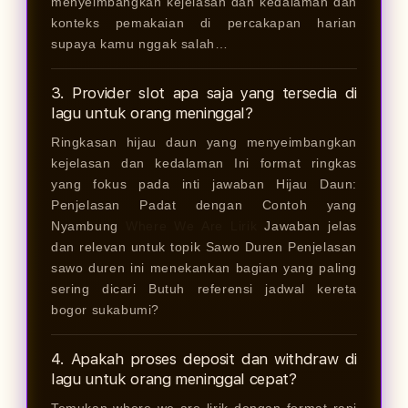
menyeimbangkan kejelasan dan kedalaman dan
konteks pemakaian di percakapan harian
supaya kamu nggak salah…
3. Provider slot apa saja yang tersedia di
lagu untuk orang meninggal?
Ringkasan hijau daun yang menyeimbangkan
kejelasan dan kedalaman Ini format ringkas
yang fokus pada inti jawaban Hijau Daun:
Penjelasan Padat dengan Contoh yang
Nyambung
Where We Are Lirik
Jawaban jelas
dan relevan untuk topik Sawo Duren Penjelasan
sawo duren ini menekankan bagian yang paling
sering dicari Butuh referensi jadwal kereta
bogor sukabumi?
4. Apakah proses deposit dan withdraw di
lagu untuk orang meninggal cepat?