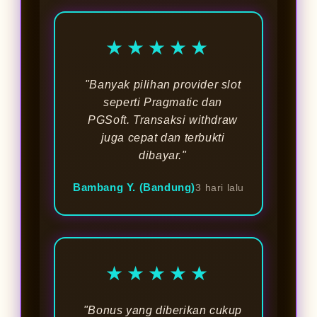
★★★★★
"Banyak pilihan provider slot
seperti Pragmatic dan
PGSoft. Transaksi withdraw
juga cepat dan terbukti
dibayar."
Bambang Y. (Bandung)
3 hari lalu
★★★★★
"Bonus yang diberikan cukup