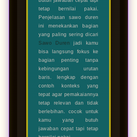
butuh jawaban cepat tapi
tetap bernilai pakai.
Penjelasan sawo duren
ini menekankan bagian
yang paling sering dicari
Sawo Duren
jadi kamu
bisa langsung fokus ke
bagian penting tanpa
kebingungan urutan
baris. lengkap dengan
contoh konteks yang
tepat agar pemakaiannya
tetap relevan dan tidak
berlebihan. cocok untuk
kamu yang butuh
jawaban cepat tapi tetap