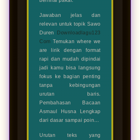
bernilai pakai.
Jawaban jelas dan
relevan untuk topik Sawo
Duren
Downloadlagu123
Com
Temukan where we
are lirik dengan format
rapi dan mudah dipindai
jadi kamu bisa langsung
fokus ke bagian penting
tanpa kebingungan
urutan baris.
Pembahasan Bacaan
Asmaul Husna Lengkap
dari dasar sampai poin…
Urutan teks yang