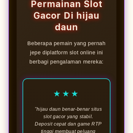
Permainan Slot
Gacor Di hijau
daun
Beberapa pemain yang pernah
jepe diplatform slot online ini
berbagi pengalaman mereka:
★★★
"hijau daun benar-benar situs
slot gacor yang stabil.
Deposit cepat dan game RTP
tinggi membuat peluang