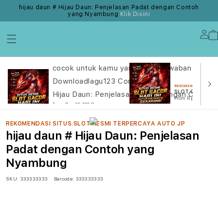
hijau daun # Hijau Daun: Penjelasan Padat dengan Contoh
yang Nyambung
Klik Disini
Lo
in
REKOMENDASI SITUS SLOT RESMI TERPERCAYA AUTO JP
cocok untuk kamu yang butuh jawaban cepat t
Downloadlagu123 Com
REKOMENDASI SITUS 
SLOT ONLINE
Hijau Daun: Penjelasan Padat dengan Conto
From Rp. 20.000
From Rp. 20.000 Rp
REKOMENDASI SITUS SLOT RESMI TERPERCAYA AUTO JP
hijau daun # Hijau Daun: Penjelasan
Padat dengan Contoh yang
Nyambung
SKU:
333333333
Barcode:
333333333