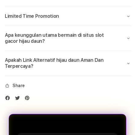
Penjelasan
Penj
Padat
Pada
dengan
deng
Limited Time Promotion
Contoh
Cont
yang
yang
Nyambung
Nya
Apa keunggulan utama bermain di situs slot
gacor hijau daun?
Apakah Link Alternatif hijau daun Aman Dan
Terpercaya?
Share