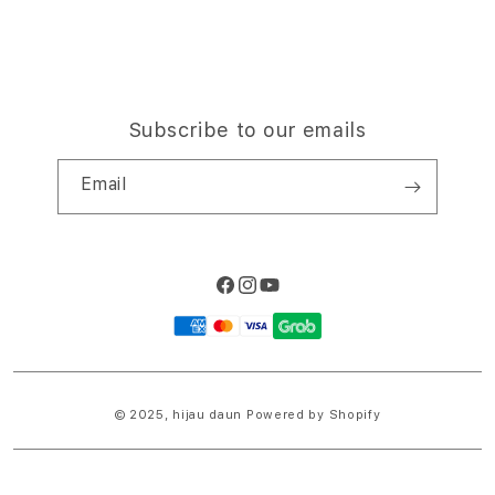
Subscribe to our emails
Email
Facebook
Instagram
YouTube
Payment
methods
© 2025,
hijau daun
Powered by Shopify