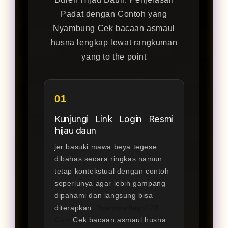
Padat dengan Contoh yang
Nyambung Cek bacaan asmaul
husna lengkap lewat rangkuman
yang to the point
01
Kunjungi Link Login Resmi
hijau daun
jer basuki mawa beya tegese
dibahas secara ringkas namun
tetap kontekstual dengan contoh
seperlunya agar lebih gampang
dipahami dan langsung bisa
diterapkan.
Downloadlagu123
Com
Cek bacaan asmaul husna