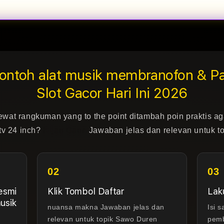
9
in
modal
contoh alat musik membranofon & Pa
Slot Gacor Hari Ini 2026
t rangkuman yang to the point ditambah poin praktis agar 
 tv 24 inch?
Hijau Daun
Jawaban jelas dan relevan untuk t
02
03
esmi
Klik Tombol Daftar
Lak
sik
nuansa makna Jawaban jelas dan
Isi 
relevan untuk topik Sawo Duren
pemb