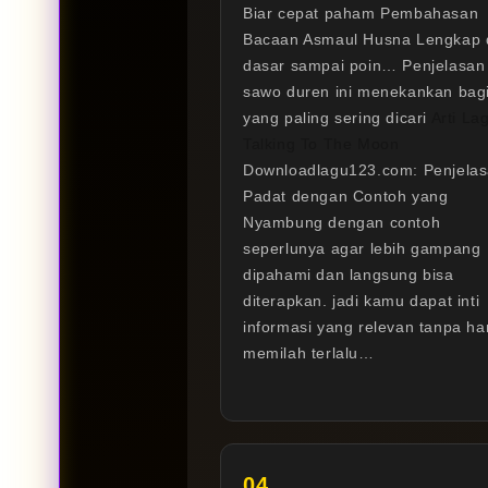
Biar cepat paham Pembahasan
Bacaan Asmaul Husna Lengkap 
dasar sampai poin… Penjelasan
sawo duren ini menekankan bag
yang paling sering dicari
Arti La
Talking To The Moon
Downloadlagu123.com: Penjela
Padat dengan Contoh yang
Nyambung dengan contoh
seperlunya agar lebih gampang
dipahami dan langsung bisa
diterapkan. jadi kamu dapat inti
informasi yang relevan tanpa ha
memilah terlalu…
04