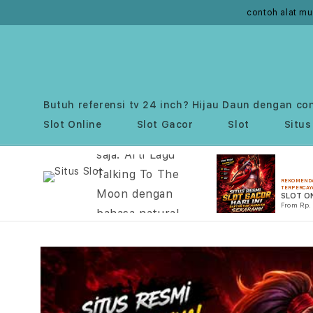
contoh alat mu
REKOMENDASI SITUS SLOT RESMI
TERPERCAYA AUTO JP
ditambah poin
Butuh referensi tv 24 inch?
Hijau Daun
dengan con
praktis agar tidak
Slot Online
Slot Gacor
Slot
Situs
berhenti di teori
saja.
Arti Lagu
Talking To The
REKOMENDA
TERPERCAY
Moon
dengan
SLOT O
From Rp.
bahasa natural
supaya cepat
Skip to
nyambung sejak
product
paragraf pertama.
information
From Rp. 20.000 Rp