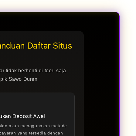
nduan Daftar Situs
tidak berhenti di teori saja.
opik Sawo Duren
ukan Deposit Awal
saldo akun menggunakan metode
ayaran yang tersedia dengan