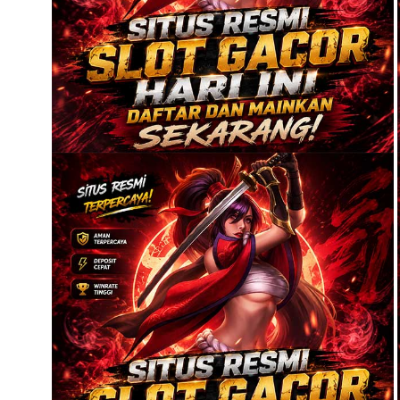
Open
media
2
in
modal