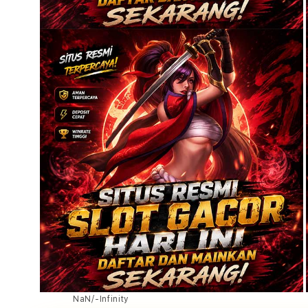
Open
media
6
in
modal
Open
of
NaN
/
-Infinity
media