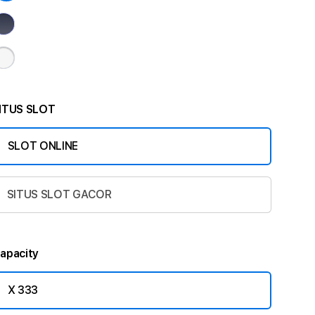
ITUS SLOT
SLOT ONLINE
SITUS SLOT GACOR
apacity
X 333