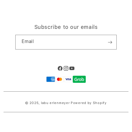
Subscribe to our emails
Email
Facebook
Instagram
YouTube
Payment
methods
© 2025,
labu erlenmeyer
Powered by Shopify