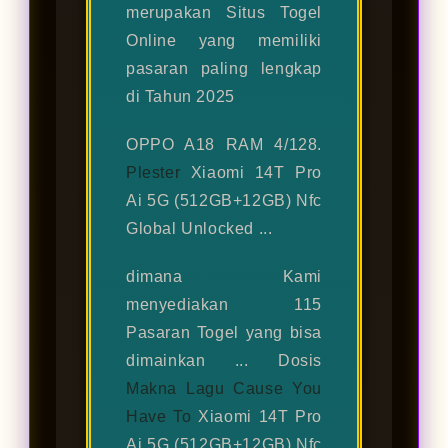
merupakan Situs Togel
Online yang memiliki
pasaran paling lengkap
di Tahun 2025
OPPO A18 RAM 4/128.
Plester
Xiaomi 14T Pro
Ai 5G (512GB+12GB) Nfc
Global Unlocked ...
dimana Kami
menyediakan 115
Pasaran Togel yang bisa
dimainkan ... Dosis
Makna Lagu Cause You
Have To
Xiaomi 14T Pro
Ai 5G (512GB+12GB) Nfc