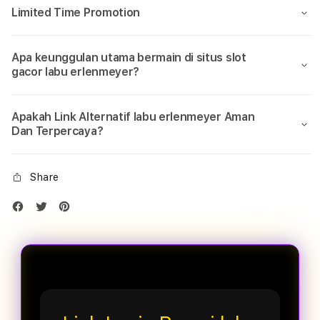
Limited Time Promotion
Apa keunggulan utama bermain di situs slot
gacor labu erlenmeyer?
Apakah Link Alternatif labu erlenmeyer Aman
Dan Terpercaya?
Share