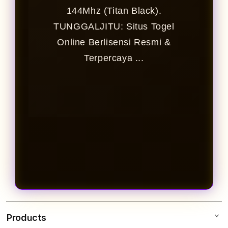
144Mhz (Titan Black).
TUNGGALJITU: Situs Togel
Online Berlisensi Resmi &
Terpercaya ...
Products