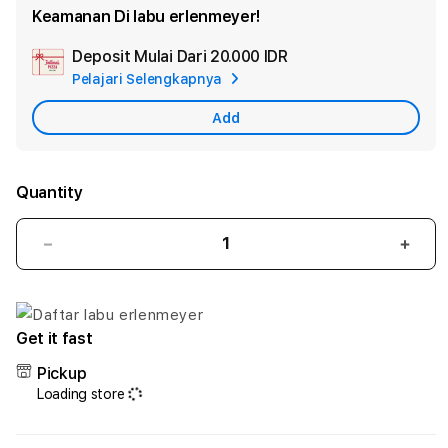
Keamanan Di labu erlenmeyer!
Deposit Mulai Dari
20.000 IDR
Add
Pelajari Selengkapnya
Apple
Care
Add
Quantity
Decrease
Incr
quantity
quant
for
for
labu
labu
erlenmeyer
erle
Get it fast
#
#
Pickup
Erlenmeyer
Erle
Loading store
flask
flask
-
-
Wikipedia
Wiki