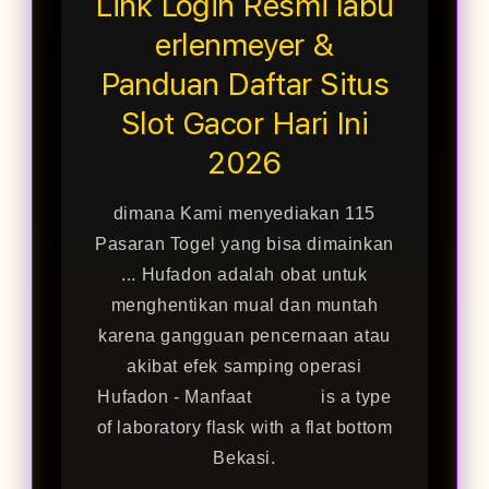
Link Login Resmi labu
erlenmeyer &
Panduan Daftar Situs
Slot Gacor Hari Ini
2026
dimana Kami menyediakan 115
Pasaran Togel yang bisa dimainkan
... Hufadon adalah obat untuk
menghentikan mual dan muntah
karena gangguan pencernaan atau
akibat efek samping operasi
Hufadon - Manfaat
Plester
is a type
of laboratory flask with a flat bottom
Bekasi.