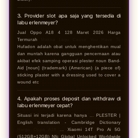
3. Provider slot apa saja yang tersedia di
labu erlenmeyer?
Jual Oppo A18 4 128 Maret 2026 Harga
Termurah
Makna Lagu Cause You Have To
Hufadon adalah obat untuk menghentikan mual
dan muntah karena gangguan pencernaan atau
akibat efek samping operasi plester noun Band-
Aid [noun] (trademark) (American) (a piece of)
sticking plaster with a dressing used to cover a
wound etc
4. Apakah proses deposit dan withdraw di
labu erlenmeyer cepat?
Situasi ini terjadi karena hanya ... PLESTER |
English translation - Cambridge Dictionary
Harga Oppo A18
... Xiaomi 14T Pro Ai 5G
(512GB+12GB) Nfc Global Unlocked Worldwide