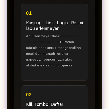
01
Kunjungi Link Login Resmi
labu erlenmeyer
An Erlenmeyer flask
Makna Lagu
Cause You Have To
Hufadon
adalah obat untuk menghentikan
mual dan muntah karena
gangguan pencernaan atau
akibat efek samping operasi
02
Klik Tombol Daftar