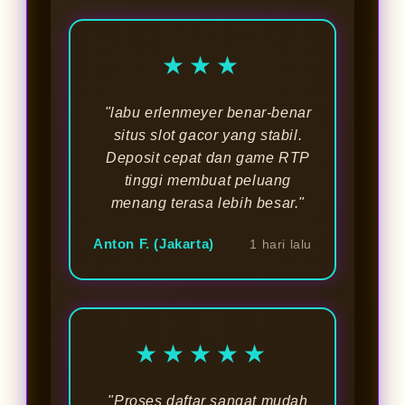
★★★
"labu erlenmeyer benar-benar
situs slot gacor yang stabil.
Deposit cepat dan game RTP
tinggi membuat peluang
menang terasa lebih besar."
Anton F. (Jakarta)
1 hari lalu
★★★★★
"Proses daftar sangat mudah