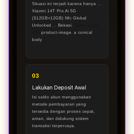
Situasi ini terjadi karena hanya ...
Xiaomi 14T Pro Ai 5G
(512GB+12GB) Nfc Global
Unlocked ... Bekasi.
Harga Oppo
A18
product-image. a conical
body
03
Lakukan Deposit Awal
Isi saldo akun menggunakan
metode pembayaran yang
tersedia dengan proses cepat,
aman, dan didukung sistem
transaksi terpercaya.