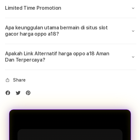
A18
A18
4
4
Limited Time Promotion
128
128
Maret
Mare
2026
2026
Apa keunggulan utama bermain di situs slot
Harga
Harg
gacor harga oppo a18?
Termurah
Term
Apakah Link Alternatif harga oppo a18 Aman
Dan Terpercaya?
Share