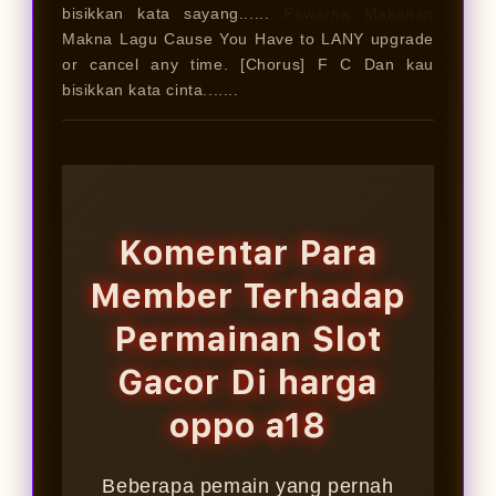
bisikkan kata sayang......
Pewarna Makanan
Makna Lagu Cause You Have to LANY upgrade
or cancel any time. [Chorus] F C Dan kau
bisikkan kata cinta.......
Komentar Para
Member Terhadap
Permainan Slot
Gacor Di harga
oppo a18
Beberapa pemain yang pernah