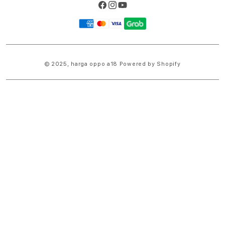
Facebook
Instagram
YouTube
Payment
methods
© 2025,
harga oppo a18
Powered by Shopify