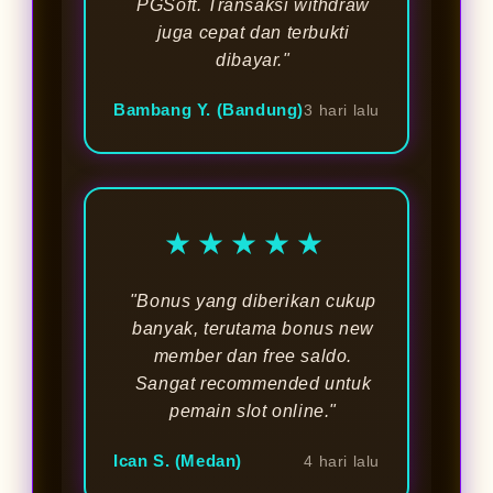
PGSoft. Transaksi withdraw
juga cepat dan terbukti
dibayar."
Bambang Y. (Bandung)
3 hari lalu
★★★★★
"Bonus yang diberikan cukup
banyak, terutama bonus new
member dan free saldo.
Sangat recommended untuk
pemain slot online."
Ican S. (Medan)
4 hari lalu