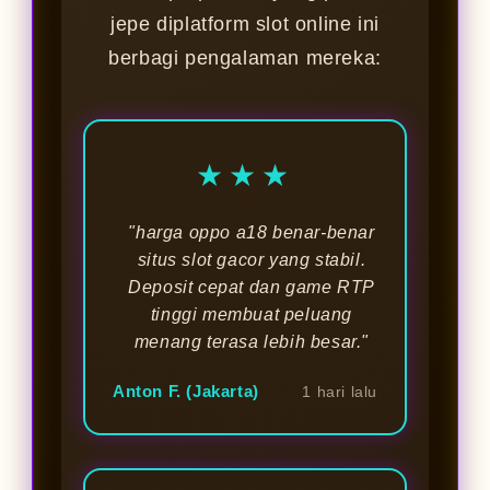
jepe diplatform slot online ini
berbagi pengalaman mereka:
★★★
"harga oppo a18 benar-benar
situs slot gacor yang stabil.
Deposit cepat dan game RTP
tinggi membuat peluang
menang terasa lebih besar."
Anton F. (Jakarta)
1 hari lalu