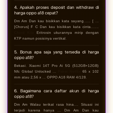
4. Apakah proses deposit dan withdraw di
harga oppo a18 cepat?
Dm Am Dan kau bisikkan kata sayang...... [ ...
[Chorus] F C Dan kau bisikkan kata cinta.......
Chord Kita
Eritrosin ukurannya mirip dengan
KTP namun posisinya vertikal.
5. Bonus apa saja yang tersedia di harga
oppo a18?
Bekasi. Xiaomi 14T Pro Ai 5G (512GB+12GB)
Nfc Global Unlocked ...
Paket Netflix
65 x 102
mm atau 2,56 x ... OPPO A18 RAM 4/128.
6. Bagaimana cara daftar akun di harga
oppo a18?
Dm Am Walau terikat rasa hina.... Situasi ini
terjadi karena hanya ... Dm Am Dan kau