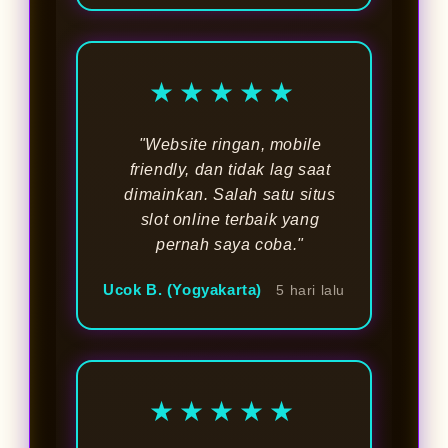
★★★★★
"Website ringan, mobile
friendly, dan tidak lag saat
dimainkan. Salah satu situs
slot online terbaik yang
pernah saya coba."
Ucok B. (Yogyakarta)
5 hari lalu
★★★★★