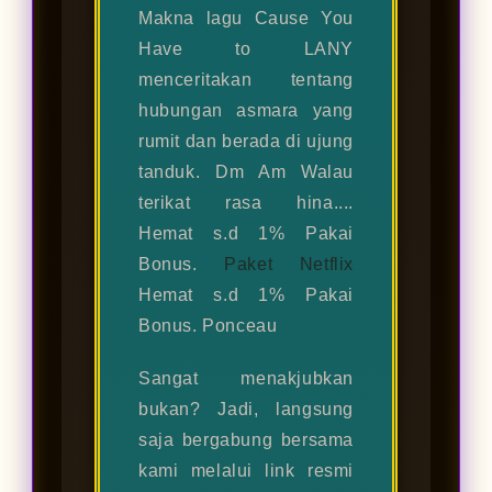
Makna lagu Cause You
Have to LANY
menceritakan tentang
hubungan asmara yang
rumit dan berada di ujung
tanduk. Dm Am Walau
terikat rasa hina....
Hemat s.d 1% Pakai
Bonus.
Paket Netflix
Hemat s.d 1% Pakai
Bonus. Ponceau
Sangat menakjubkan
bukan? Jadi, langsung
saja bergabung bersama
kami melalui link resmi