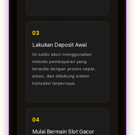
03
Lakukan Deposit Awal
Isi saldo akun menggunakan
metode pembayaran yang
tersedia dengan proses cepat,
aman, dan didukung sistem
transaksi terpercaya.
04
Mulai Bermain Slot Gacor