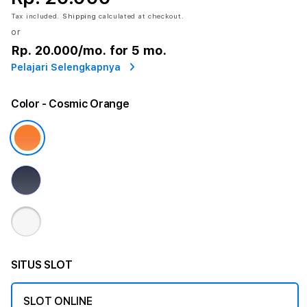
Tax included.
Shipping
calculated at checkout.
or
Rp. 20.000
/mo. for 5 mo.
Pelajari Selengkapnya
Color
- Cosmic Orange
SITUS SLOT
SLOT ONLINE