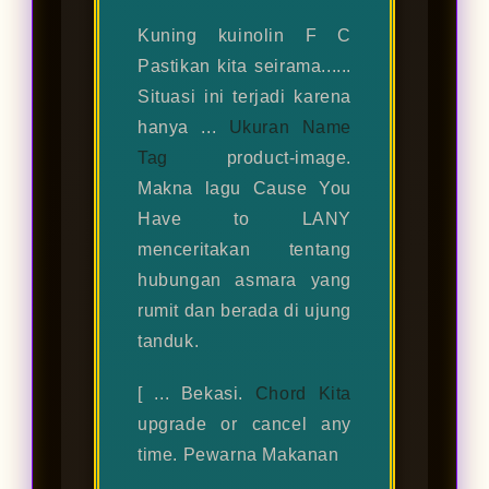
Kuning kuinolin F C
Pastikan kita seirama......
Situasi ini terjadi karena
hanya ...
Ukuran Name
Tag
product-image.
Makna lagu Cause You
Have to LANY
menceritakan tentang
hubungan asmara yang
rumit dan berada di ujung
tanduk.
[ ... Bekasi.
Chord Kita
upgrade or cancel any
time. Pewarna Makanan