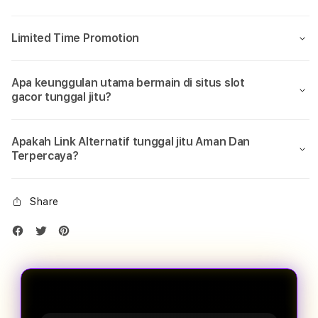
Togel
Toge
Online
Onlin
Berlisensi
Berli
Limited Time Promotion
Resmi
Resm
&
&
Terpercaya
Terp
Apa keunggulan utama bermain di situs slot
...
...
gacor tunggal jitu?
Apakah Link Alternatif tunggal jitu Aman Dan
Terpercaya?
Share