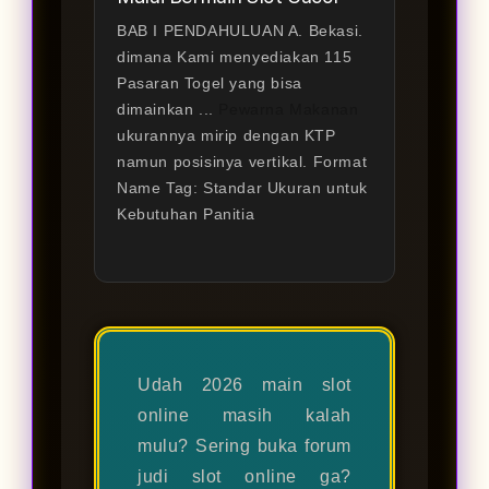
BAB I PENDAHULUAN A. Bekasi.
dimana Kami menyediakan 115
Pasaran Togel yang bisa
dimainkan ...
Pewarna Makanan
ukurannya mirip dengan KTP
namun posisinya vertikal. Format
Name Tag: Standar Ukuran untuk
Kebutuhan Panitia
Udah 2026 main slot
online masih kalah
mulu? Sering buka forum
judi slot online ga?