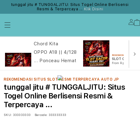
tunggal jitu # TUNGGALJITU: Situs Togel Online Berlisensi
Resmi & Terpercaya ...
Klik Disini
Lo
REKOMENDASI SITUS SLOT RESMI TERPERCAYA AUTO JP
in
double_date_4.
Chord Kita
OPPO A18 || 4/128
REKOMENDASI SITUS 
SLOT ONLINE
... Ponceau Hemat
From Rp. 20.000
s.d 1% Pakai Bonus.
From Rp. 20.000 Rp
REKOMENDASI SITUS SLOT RESMI TERPERCAYA AUTO JP
tunggal jitu # TUNGGALJITU: Situs
Togel Online Berlisensi Resmi &
Terpercaya ...
SKU:
333333333
Barcode:
333333333