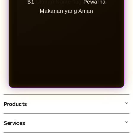
B1
Ukuran Name Tag
Pewarna
Makanan yang Aman
Products
Services
tunggal jitu