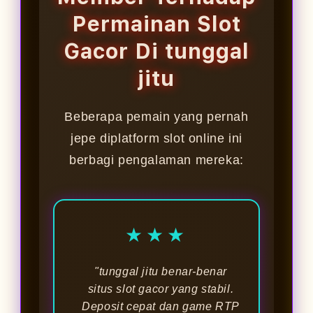
Permainan Slot
Gacor Di tunggal
jitu
Beberapa pemain yang pernah
jepe diplatform slot online ini
berbagi pengalaman mereka:
★★★
"tunggal jitu benar-benar
situs slot gacor yang stabil.
Deposit cepat dan game RTP