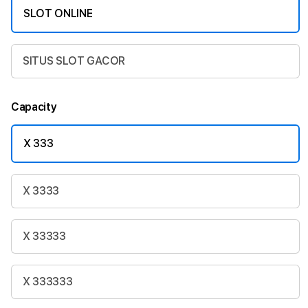
SLOT ONLINE
SITUS SLOT GACOR
Capacity
X 333
X 3333
X 33333
X 333333