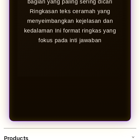
bagian yang paling sering dicari
Ringkasan teks ceramah yang
menyeimbangkan kejelasan dan
kedalaman Ini format ringkas yang
fokus pada inti jawaban
Products