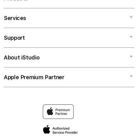
Services
cocari indragiri
SLOT ONLINE
Support
AppleCare+
SITUS SLOT GACOR
Corporate
SLOT GACOR
About iStudio
My Account
Slot Online
SITUS SLOT ONLINE
Collection & Delivery
Elush Service Provider
SITUS SLOT GACOR
Apple Premium Partner
About Us
Returns & Exchanges
Financing Options
SLOT GACOR TERPOPULER
Find an iStudio near you
Contact Us
Trade-in
SLOT
Why Shop at iStudio
FAQ
Traveller’s Reservation
Elush Corporate Website
Privacy Policy
Site Terms of Use