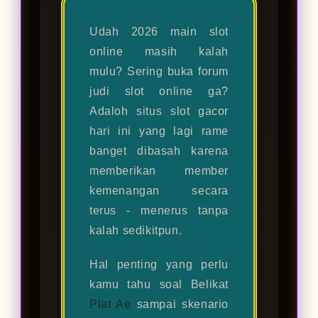
Udah 2026 main slot
online masih kalah
mulu? Sering buka forum
judi slot online ga?
Adaloh situs slot gacor
hari ini yang lagi rame
banget dibasah karena
memberikan member
kemenangan secara
terus - menerus tanpa
kalah sedikitpun.
Hal penting yang perlu
kamu tahu soal Belikat
Plat Ae
sampai skenario