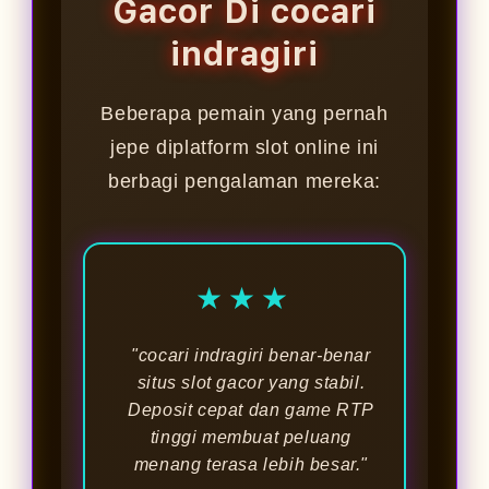
Gacor Di cocari
indragiri
Beberapa pemain yang pernah
jepe diplatform slot online ini
berbagi pengalaman mereka:
★★★
"cocari indragiri benar-benar
situs slot gacor yang stabil.
Deposit cepat dan game RTP
tinggi membuat peluang
menang terasa lebih besar."