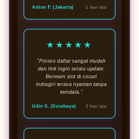
Anton F. (Jakarta)
1 hari lalu
★★★★★
"Proses daftar sangat mudah
dan link login selalu update.
Bermain slot di cocari
indragiri terasa nyaman tanpa
kendala."
Udin S. (Surabaya)
2 hari lalu