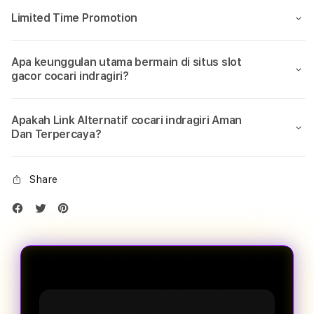
Informasi
Infor
Tanpa
Tanp
Limited Time Promotion
Muter-
Mute
muter
mute
Apa keunggulan utama bermain di situs slot
gacor cocari indragiri?
Apakah Link Alternatif cocari indragiri Aman
Dan Terpercaya?
Share