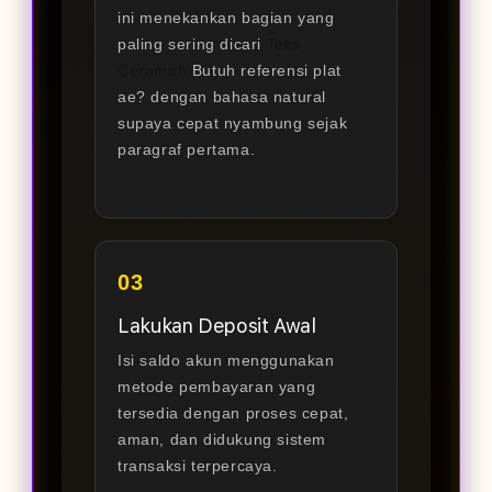
ini menekankan bagian yang
paling sering dicari
Teks
Ceramah
Butuh referensi plat
ae? dengan bahasa natural
supaya cepat nyambung sejak
paragraf pertama.
03
Lakukan Deposit Awal
Isi saldo akun menggunakan
metode pembayaran yang
tersedia dengan proses cepat,
aman, dan didukung sistem
transaksi terpercaya.