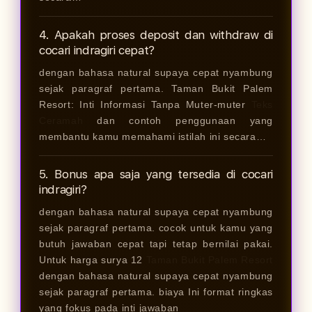
4. Apakah proses deposit dan withdraw di
cocari indragiri cepat?
dengan bahasa natural supaya cepat nyambung
sejak paragraf pertama. Taman Bukit Palem
Resort: Inti Informasi Tanpa Muter-muter
Teks
Ceramah
dan contoh penggunaan yang
membantu kamu memahami istilah ini secara…
5. Bonus apa saja yang tersedia di cocari
indragiri?
dengan bahasa natural supaya cepat nyambung
sejak paragraf pertama. cocok untuk kamu yang
butuh jawaban cepat tapi tetap bernilai pakai.
Untuk harga surya 12
Taman Bukit Palem Resort
dengan bahasa natural supaya cepat nyambung
sejak paragraf pertama. biaya Ini format ringkas
yang fokus pada inti jawaban