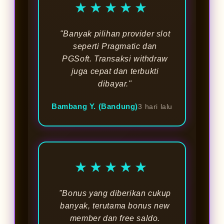
★★★★★
"Banyak pilihan provider slot
seperti Pragmatic dan
PGSoft. Transaksi withdraw
juga cepat dan terbukti
dibayar."
Bambang Y. (Bandung)
3 hari lalu
★★★★★
"Bonus yang diberikan cukup
banyak, terutama bonus new
member dan free saldo.