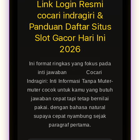
Link Login Resmi
cocari indragiri &
Panduan Daftar Situs
Slot Gacor Hari Ini
2026
Ini format ringkas yang fokus pada
inti jawaban
Belikat
Cocari
Indragiri: Inti Informasi Tanpa Muter-
muter cocok untuk kamu yang butuh
jawaban cepat tapi tetap bernilai
pakai. dengan bahasa natural
supaya cepat nyambung sejak
paragraf pertama.