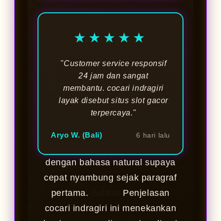
★★★★★
"Customer service responsif
24 jam dan sangat
membantu. cocari indragiri
layak disebut situs slot gacor
terpercaya."
Aryo W. (Bali)
6 hari lalu
dengan bahasa natural supaya
cepat nyambung sejak paragraf
pertama.
Belikat
Penjelasan
cocari indragiri ini menekankan