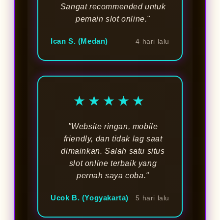
Sangat recommended untuk
pemain slot online."
Ican S. (Medan)
4 hari lalu
★★★★★
"Website ringan, mobile
friendly, dan tidak lag saat
dimainkan. Salah satu situs
slot online terbaik yang
pernah saya coba."
Ucok B. (Yogyakarta)
5 hari lalu