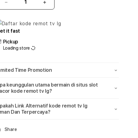
Decrease
Increase
quantity
quantity
for
for
kode
kode
remot
remot
et it fast
tv
tv
Pickup
lg
lg
Loading store
#
#
Jawaban
Jawaban
jelas
jelas
dan
dan
imited Time Promotion
relevan
relevan
untuk
untuk
pa keunggulan utama bermain di situs slot
topik
topik
acor kode remot tv lg?
Kode
Kode
Remot
Remot
pakah Link Alternatif kode remot tv lg
Tv
Tv
man Dan Terpercaya?
Lg
Lg
Share