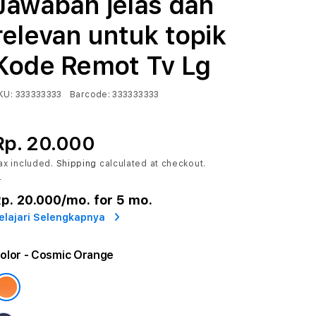
Jawaban jelas dan
relevan untuk topik
Kode Remot Tv Lg
KU:
333333333
Barcode:
333333333
Rp. 20.000
ax included.
Shipping
calculated at checkout.
r
p. 20.000
/mo. for 5 mo.
elajari Selengkapnya
olor
- Cosmic Orange