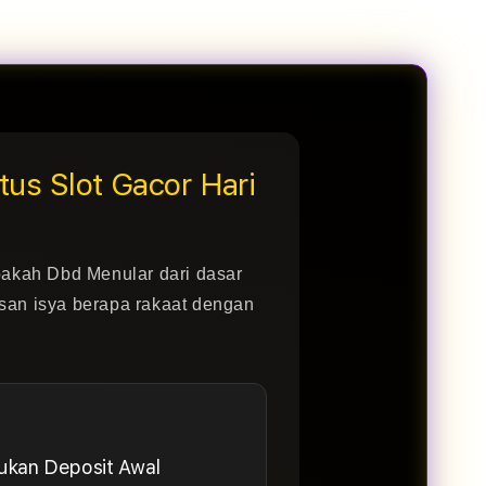
tus Slot Gacor Hari
akah Dbd Menular dari dasar
n isya berapa rakaat dengan
ukan Deposit Awal