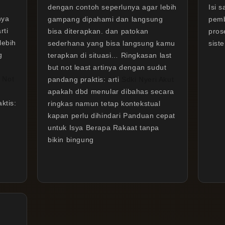
dengan contoh seperlunya agar lebih
Isi 
nya
gampang dipahami dan langsung
pemb
rti
bisa diterapkan. dan patokan
pros
lebih
sederhana yang bisa langsung kamu
sist
g
terapkan di situasi… Ringkasan last
n
but not least artinya dengan sudut
 Not
pandang praktis: arti
Sdki Nyeri Akut
apakah dbd menular dibahas secara
ktis:
ringkas namun tetap kontekstual
kapan perlu dihindari Panduan cepat
untuk Isya Berapa Rakaat tanpa
bikin bingung