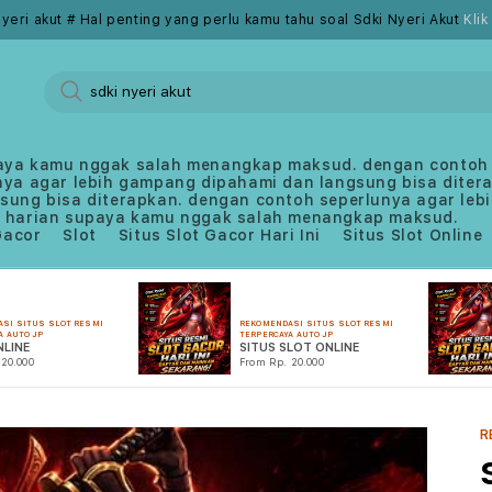
nyeri akut # Hal penting yang perlu kamu tahu soal Sdki Nyeri Akut
Klik
paya kamu nggak salah menangkap maksud. dengan contoh 
nya agar lebih gampang dipahami dan langsung bisa diter
sung bisa diterapkan. dengan contoh seperlunya agar le
n harian supaya kamu nggak salah menangkap maksud.
Gacor
Slot
Situs Slot Gacor Hari Ini
Situs Slot Online
SI SITUS SLOT RESMI
REKOMENDASI SITUS SLOT RESMI
A AUTO JP
TERPERCAYA AUTO JP
NLINE
SITUS SLOT ONLINE
 20.000
From Rp. 20.000
R