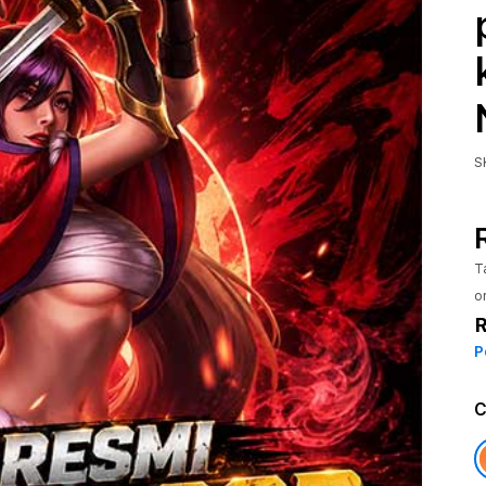
S
T
o
R
P
C