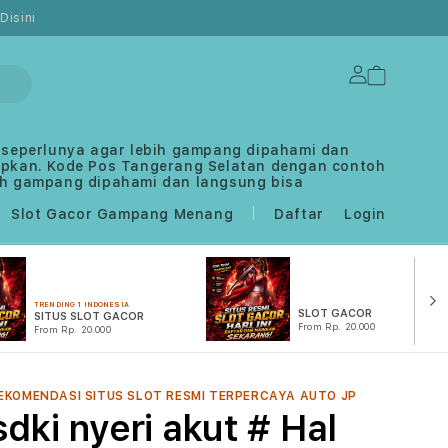
 Disini
Log
Cart
in
seperlunya agar lebih gampang dipahami dan
apkan.
Kode Pos Tangerang Selatan
dengan contoh
bih gampang dipahami dan langsung bisa
Slot Gacor Gampang Menang
Daftar
Login
TRENDING 1 INDONESIA
SLOT GACOR
SITUS SLOT GACOR
From Rp. 20.000
From Rp. 20.000
EKOMENDASI SITUS SLOT RESMI TERPERCAYA AUTO JP
sdki nyeri akut # Hal