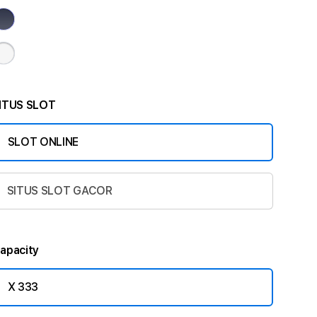
ITUS SLOT
SLOT ONLINE
SITUS SLOT GACOR
apacity
X 333