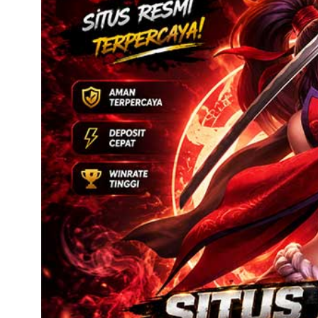
dan langsung bisa
diterapkan.
From Rp. 20.000 Rp