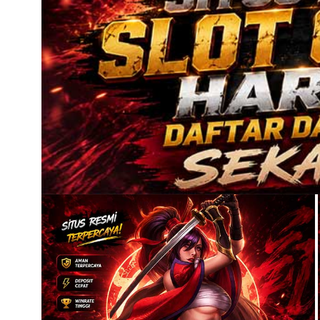
Open
media
1
in
modal