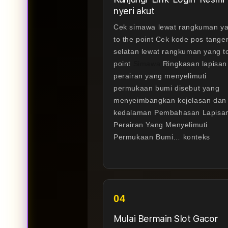
nyeri akut
Cek simawa lewat rangkuman y
to the point Cek kode pos tange
selatan lewat rangkuman yang t
point
Simawa
Ringkasan lapisan
perairan yang menyelimuti
permukaan bumi disebut yang
menyeimbangkan kejelasan dan
kedalaman Pembahasan Lapisa
Perairan Yang Menyelimuti
Permukaan Bumi… konteks
04
Mulai Bermain Slot Gacor