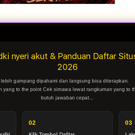
Open
media
9
in
modal
ki nyeri akut & Panduan Daftar Situs
2026
 lebih gampang dipahami dan langsung bisa diterapkan.
K
n yang to the point Cek simawa lewat rangkuman yang to 
butuh jawaban cepat…
02
03
sdki
Klik Tombol Daftar
Lak