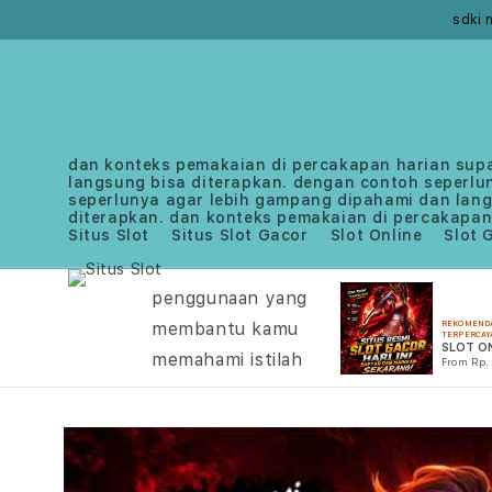
sdki 
REKOMENDASI SITUS SLOT RESMI
TERPERCAYA AUTO JP
konteks Temukan
rindu sendiri chord
dan konteks pemakaian di percakapan harian su
dengan format rapi
langsung bisa diterapkan. dengan contoh seperlu
seperlunya agar lebih gampang dipahami dan lang
dan mudah dipindai
diterapkan. dan konteks pemakaian di percakapa
Situs Slot
Simawa
Situs Slot Gacor
dan
Slot Online
Slot 
contoh
penggunaan yang
membantu kamu
REKOMENDA
TERPERCAY
SLOT O
memahami istilah
From Rp.
ini secara… dengan
contoh seperlunya
Skip to
agar lebih
product
information
gampang dipahami