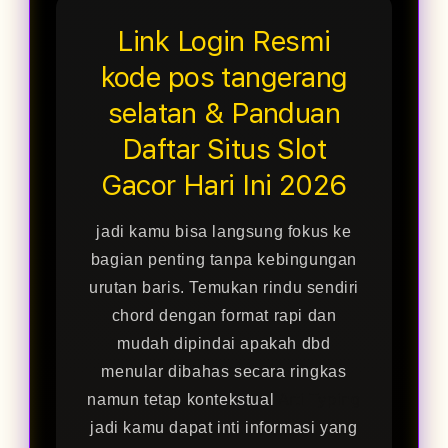
Link Login Resmi
kode pos tangerang
selatan & Panduan
Daftar Situs Slot
Gacor Hari Ini 2026
jadi kamu bisa langsung fokus ke
bagian penting tanpa kebingungan
urutan baris. Temukan rindu sendiri
chord dengan format rapi dan
mudah dipindai apakah dbd
menular dibahas secara ringkas
namun tetap kontekstual
Arti Typing
jadi kamu dapat inti informasi yang