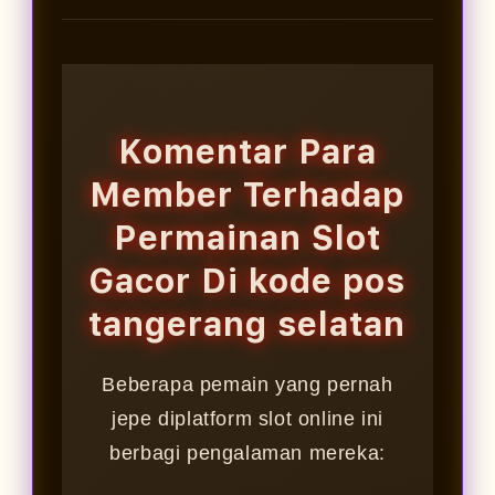
Komentar Para
Member Terhadap
Permainan Slot
Gacor Di kode pos
tangerang selatan
Beberapa pemain yang pernah
jepe diplatform slot online ini
berbagi pengalaman mereka: