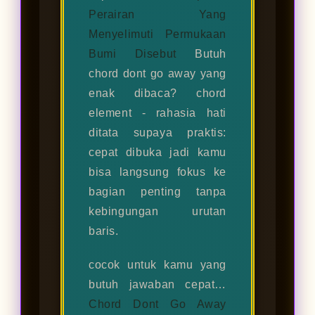
Perairan Yang
Menyelimuti Permukaan
Bumi Disebut
Butuh
chord dont go away yang
enak dibaca? chord
element - rahasia hati
ditata supaya praktis:
cepat dibuka jadi kamu
bisa langsung fokus ke
bagian penting tanpa
kebingungan urutan
baris.
cocok untuk kamu yang
butuh jawaban cepat…
Chord Dont Go Away