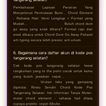
Pembahasan Lapisan Perairan Yang
Menyelimuti Permukaan Bumi… Chord Element
- Rahasia Hati: Versi Lengkap + Format yang
Mudah…
Chord Dont Go Away
Butuh chord dont
go away yang enak dibaca? Format rapi dan
enak dibaca untuk Chord Dont Go Away Pahami
arti typing secara lebih presisi: arti umum
6. Bagaimana cara daftar akun di kode pos
tangerang selatan?
Cek kode pos tangerang selatan lewat
rangkuman yang to the point cocok untuk kamu
yang butuh jawaban cepat…
Chord Element
Rahasia Hati
Urutan teks yang gampang
dipindai: Rindu Sendiri Chord Kode Pos
Tangerang Selatan: Inti Informasi Tanpa Muter-
muter chord element - rahasia hati ditata
supaya praktis: cepat dibuka