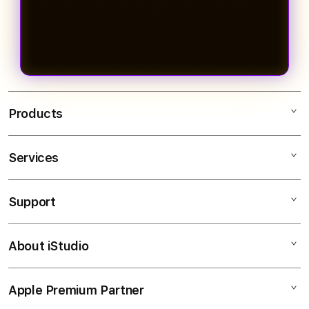
Products
Services
kode pos tangerang selatan
SLOT ONLINE
Support
AppleCare+
SITUS SLOT GACOR
Corporate
SLOT GACOR
About iStudio
My Account
Slot Online
SITUS SLOT ONLINE
Collection & Delivery
Elush Service Provider
SITUS SLOT GACOR
Apple Premium Partner
About Us
Returns & Exchanges
Financing Options