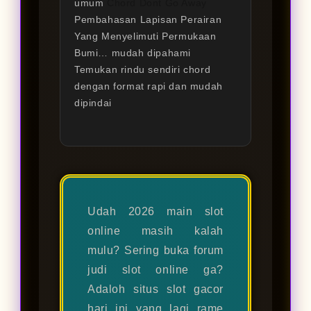
umum
Chord Dont Go Away
Pembahasan Lapisan Perairan
Yang Menyelimuti Permukaan
Bumi… mudah dipahami
Temukan rindu sendiri chord
dengan format rapi dan mudah
dipindai
Udah 2026 main slot
online masih kalah
mulu? Sering buka forum
judi slot online ga?
Adaloh situs slot gacor
hari ini yang lagi rame