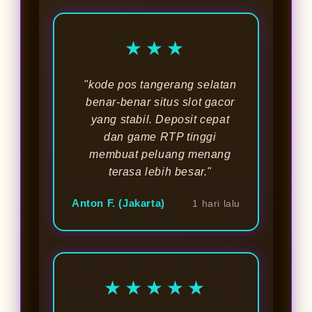
★★★
"kode pos tangerang selatan
benar-benar situs slot gacor
yang stabil. Deposit cepat
dan game RTP tinggi
membuat peluang menang
terasa lebih besar."
Anton F. (Jakarta)
1 hari lalu
★★★★★