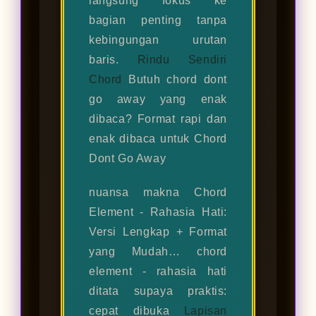
langsung fokus ke
bagian penting tanpa
kebingungan urutan
baris.
Rindu Sendiri
Chord
Butuh chord dont
go away yang enak
dibaca? Format rapi dan
enak dibaca untuk Chord
Dont Go Away
nuansa makna Chord
Element - Rahasia Hati:
Versi Lengkap + Format
yang Mudah… chord
element - rahasia hati
ditata supaya praktis:
cepat dibuka
Lapisan