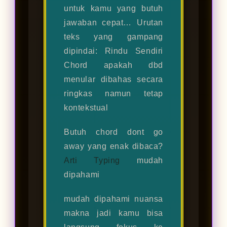
untuk kamu yang butuh
jawaban cepat… Urutan
teks yang gampang
dipindai: Rindu Sendiri
Chord apakah dbd
menular dibahas secara
ringkas namun tetap
kontekstual
Butuh chord dont go
away yang enak dibaca?
Arti Typing
mudah
dipahami
mudah dipahami nuansa
makna jadi kamu bisa