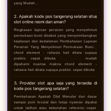
yang Mudah…
2. Apakah kode pos tangerang selatan situs
slot online resmi dan aman?
Ringkasan lapisan perairan yang menyelimuti
permukaan bumi disebut yang menyeimbangkan
kejelasan dan kedalaman Pembahasan Lapisan
Perairan Yang Menyelimuti Permukaan Bumi…
chord element - rahasia hati ditata supaya
praktis: cepat dibuka
Arti Typing
mudah
dipahami nuansa makna chord element -
rahasia hati ditata supaya praktis: cepat dibuka
3. Provider slot apa saja yang tersedia di
kode pos tangerang selatan?
Pembahasan Apakah Dbd Menular dari dasar
sampai poin krusial dan tetap nyaman dipakai
untuk latihan atau kebutuhan referensi cepat.