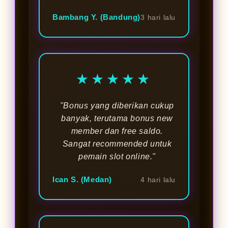
Bambang Y. (Bandung)
3 hari lalu
★★★★★
"Bonus yang diberikan cukup
banyak, terutama bonus new
member dan free saldo.
Sangat recommended untuk
pemain slot online."
Ican S. (Medan)
4 hari lalu