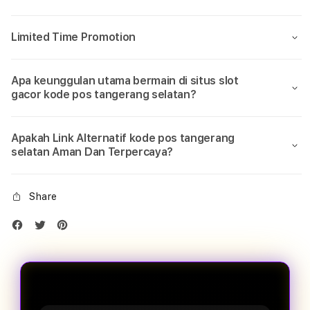
Kode
Kode
Pos
Pos
Tangerang
Tang
Limited Time Promotion
Selatan:
Selat
Inti
Inti
Informasi
Infor
Apa keunggulan utama bermain di situs slot
Tanpa
Tanp
gacor kode pos tangerang selatan?
Muter-
Mute
muter
mute
Apakah Link Alternatif kode pos tangerang
selatan Aman Dan Terpercaya?
Share