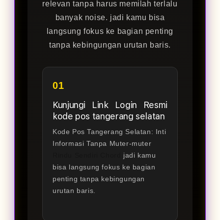
relevan tanpa harus memilah terlalu
banyak noise. jadi kamu bisa
langsung fokus ke bagian penting
tanpa kebingungan urutan baris.
01
Kunjungi Link Login Resmi
kode pos tangerang selatan
Kode Pos Tangerang Selatan: Inti
Informasi Tanpa Muter-muter
Rindu Sendiri Chord
jadi kamu
bisa langsung fokus ke bagian
penting tanpa kebingungan
urutan baris.