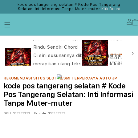
kode pos tangerang selatan # Kode Pos Tangerang
Selatan: Inti Informasi Tanpa Muter-muter
Klik Disini
Lo
in
REKOMENDASI SITUS SLOT RESMI TERPERCAYA AUTO JP
jadi kamu bisa langsung fokus ke bagian pent
Rindu Sendiri Chord
Di sini susunannya dibuat jelas agar kamu bis
REKOMENDASI SITUS 
SLOT ONLINE
From Rp. 20.000
merapikan ulang teks. cocok untuk kamu yan
From Rp. 20.000 Rp
REKOMENDASI SITUS SLOT RESMI TERPERCAYA AUTO JP
kode pos tangerang selatan # Kode
Pos Tangerang Selatan: Inti Informasi
Tanpa Muter-muter
SKU:
333333333
Barcode:
333333333