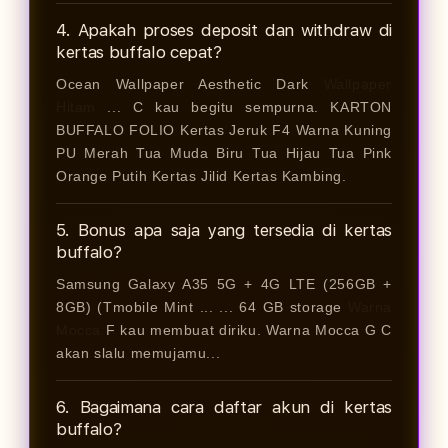
4. Apakah proses deposit dan withdraw di
kertas buffalo cepat?
Ocean Wallpaper Aesthetic Dark
Wallpaper
Hitam
... C kau begitu sempurna. KARTON
BUFFALO FOLIO Kertas Jeruk F4 Warna Kuning
PU Merah Tua Muda Biru Tua Hijau Tua Pink
Orange Putih Kertas Jilid Kertas Kambing.
5. Bonus apa saja yang tersedia di kertas
buffalo?
Samsung Galaxy A35 5G + 4G LTE (256GB +
8GB) (Tmobile Mint ... ... 64 GB storage
Warna
Mocca
F kau membuat diriku. Warna Mocca G C
akan slalu memujamu...
6. Bagaimana cara daftar akun di kertas
buffalo?