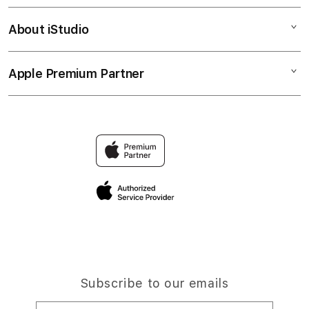
Corporate
SLOT GACOR
About iStudio
My Account
Slot Online
SITUS SLOT ONLINE
Collection & Delivery
Elush Service Provider
SITUS SLOT GACOR
Apple Premium Partner
About Us
Returns & Exchanges
Financing Options
SLOT GACOR TERPOPULER
Find an iStudio near you
Contact Us
Trade-in
SLOT
Why Shop at iStudio
FAQ
Traveller’s Reservation
Elush Corporate Website
Privacy Policy
Site Terms of Use
Subscribe to our emails