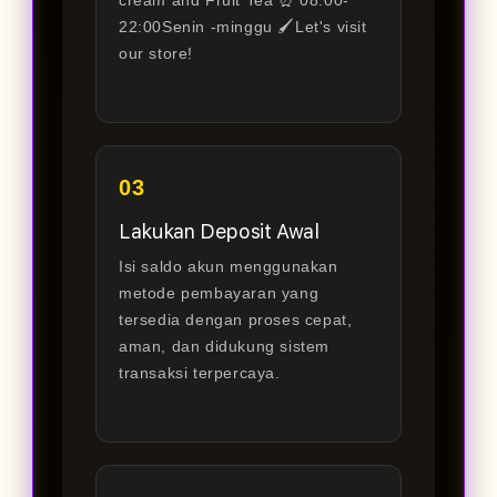
cream and Fruit Tea ⏰ 08:00-
22:00Senin -minggu 🖌️Let's visit
our store!
03
Lakukan Deposit Awal
Isi saldo akun menggunakan
metode pembayaran yang
tersedia dengan proses cepat,
aman, dan didukung sistem
transaksi terpercaya.