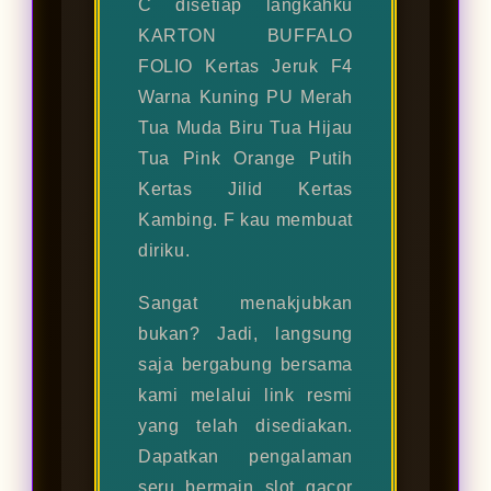
C disetiap langkahku
KARTON BUFFALO
FOLIO Kertas Jeruk F4
Warna Kuning PU Merah
Tua Muda Biru Tua Hijau
Tua Pink Orange Putih
Kertas Jilid Kertas
Kambing. F kau membuat
diriku.
Sangat menakjubkan
bukan? Jadi, langsung
saja bergabung bersama
kami melalui link resmi
yang telah disediakan.
Dapatkan pengalaman
seru bermain slot gacor