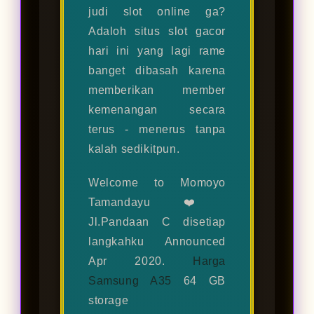
judi slot online ga?
Adaloh situs slot gacor
hari ini yang lagi rame
banget dibasah karena
memberikan member
kemenangan secara
terus - menerus tanpa
kalah sedikitpun.
Welcome to Momoyo
Tamandayu ❤️
Jl.Pandaan C disetiap
langkahku Announced
Apr 2020.
Harga
Samsung A35
64 GB
storage