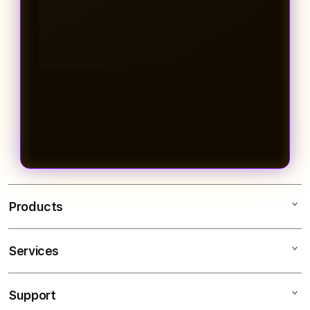
Products
Services
kertas buffalo
SLOT ONLINE
Support
AppleCare+
SITUS SLOT GACOR