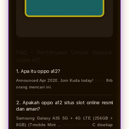
FAQ – Pertanyaan Umum Seputar
oppo a12
1. Apa itu oppo a12?
Announced Apr 2020. Join Kuda today!
Kuda
8rb
orang mencari ini.
2. Apakah oppo a12 situs slot online resmi
dan aman?
Samsung Galaxy A35 5G + 4G LTE (256GB +
8GB) (Tmobile Mint ...
Warna Mocca
C disetiap