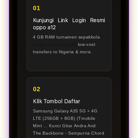
01
Kunjungi Link Login Resmi
oppo a12
4 GB RAM turnamen sepakbola
Harga Samsung A35
low-cost
transfers to Nigeria & more.
02
Klik Tombol Daftar
Samsung Galaxy A35 5G + 4G
LTE (256GB + 8GB) (Tmobile
Mint ... Kunci Gitar Andra And
The Backbone - Sempurna Chord