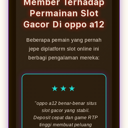
Member Terhadap
Permainan Slot
Gacor Di oppo a12
Beberapa pemain yang pernah
jepe diplatform slot online ini
berbagi pengalaman mereka:
★★★
"oppo a12 benar-benar situs
slot gacor yang stabil.
Deposit cepat dan game RTP
tinggi membuat peluang