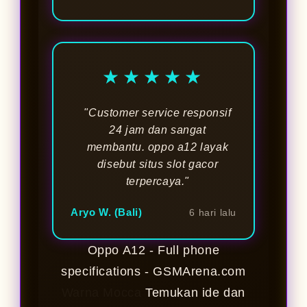
★★★★★
"Customer service responsif
24 jam dan sangat
membantu. oppo a12 layak
disebut situs slot gacor
terpercaya."
Aryo W. (Bali)
6 hari lalu
Oppo A12 - Full phone
specifications - GSMArena.com
Warna Mocca
Temukan ide dan