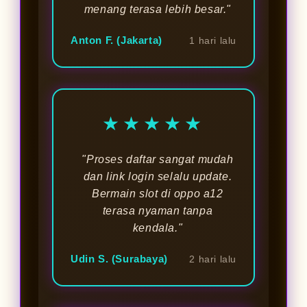
menang terasa lebih besar."
Anton F. (Jakarta)
1 hari lalu
★★★★★
"Proses daftar sangat mudah
dan link login selalu update.
Bermain slot di oppo a12
terasa nyaman tanpa
kendala."
Udin S. (Surabaya)
2 hari lalu