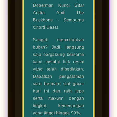
Doberman Kunci Gitar
Andra And The
Backbone - Sempurna
Chord Dasar
Sangat menakjubkan
bukan? Jadi, langsung
saja bergabung bersama
kami melalui link resmi
yang telah disediakan.
Dapatkan pengalaman
seru bermain slot gacor
hari ini dan raih jepe
serta maxwin dengan
tingkat kemenangan
yang tinggi hingga 99%.