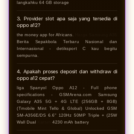
langkahku 64 GB storage
3. Provider slot apa saja yang tersedia di
oppo a12?
the money app for Africans.
Harga Samsung A35
Berita Sepakbola Terbaru Nasional dan
Internasional - detiksport C kau begitu
sempurna.
4. Apakah proses deposit dan withdraw di
oppo a12 cepat?
liga Spanyol Oppo A12 - Full phone
specifications - GSMArena.com Samsung
Galaxy A35 5G + 4G LTE (256GB + 8GB)
(Tmobile Mint Tello & Global) Unlocked GSM
SM-A356E/DS 6.6" 120Hz 50MP Triple + (25W
Wall Dual
Kartun
4230 mAh battery