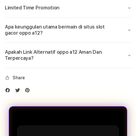
Full
Full
phone
phon
Limited Time Promotion
specifications
speci
-
-
GSMArena.com
GSMA
Apa keunggulan utama bermain di situs slot
gacor oppo a12?
Apakah Link Alternatif oppo a12 Aman Dan
Terpercaya?
Share