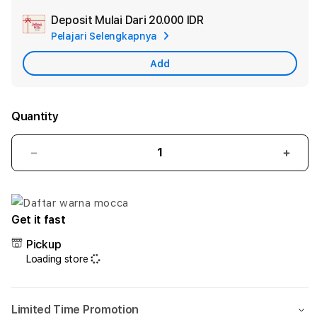
Deposit Mulai Dari
20.000 IDR
Add
Pelajari Selengkapnya
Apple
Care
Add
Quantity
Decrease
Incr
quantity
quant
for
for
warna
warn
mocca
mocc
Get it fast
#
#
Pickup
Warna
Warn
Loading store
Mocca
Moc
Limited Time Promotion