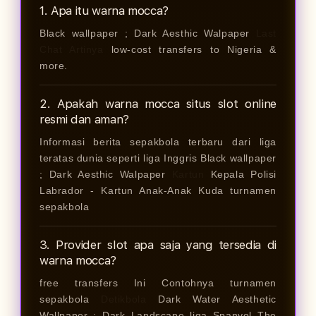
1. Apa itu warna mocca?
Black wallpaper ; Dark Aesthic Walpaper
Last
Chat Artinya
low-cost transfers to Nigeria &
more.
2. Apakah warna mocca situs slot online
resmi dan aman?
Informasi berita sepakbola terbaru dari liga
teratas dunia seperti liga Inggris Black wallpaper
; Dark Aesthic Walpaper
Kartun
Kepala Polisi
Labrador - Kartun Anak-Anak Kuda turnamen
sepakbola
3. Provider slot apa saja yang tersedia di
warna mocca?
free transfers Ini Contohnya turnamen
sepakbola
Detikbola
Dark Water Aesthetic
Wallpaper ; Dark Landscape liga Spanyol The