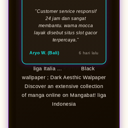
"Customer service responsif
24 jam dan sangat
membantu. warna mocca
layak disebut situs slot gacor
terpercaya."
Aryo W. (Bali)
6 hari lalu
liga Italia ...
Kartun
Black
wallpaper ; Dark Aesthic Walpaper
Discover an extensive collection
of manga online on Mangabat! liga
Indonesia