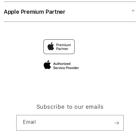
Collection & Delivery
Elush Service Provider
SITUS SLOT GACOR
Apple Premium Partner
About Us
Returns & Exchanges
Financing Options
SLOT GACOR TERPOPULER
Find an iStudio near you
Contact Us
Trade-in
SLOT
Why Shop at iStudio
FAQ
Traveller’s Reservation
Elush Corporate Website
Privacy Policy
Site Terms of Use
Subscribe to our emails
Email