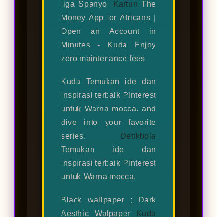
liga Spanyol
Kartun
The
Money App for Africans |
Open an Account in
Minutes - Kuda Enjoy
zero maintenance fees
Kuda Temukan ide dan
inspirasi terbaik Pinterest
untuk Warna mocca. and
dive into your favorite
series.
Detikbola
Temukan ide dan
inspirasi terbaik Pinterest
untuk Warna mocca.
Black wallpaper ; Dark
Aesthic Walpaper
Kuda