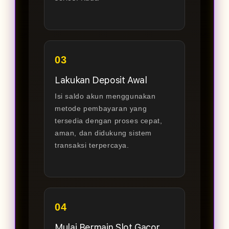
03
Lakukan Deposit Awal
Isi saldo akun menggunakan
metode pembayaran yang
tersedia dengan proses cepat,
aman, dan didukung sistem
transaksi terpercaya.
04
Mulai Bermain Slot Gacor