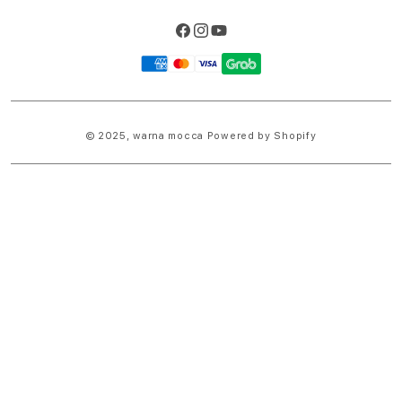
Facebook
Instagram
YouTube
Payment
methods
© 2025,
warna mocca
Powered by Shopify