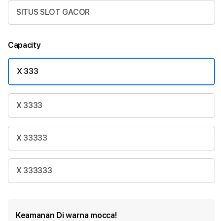
SITUS SLOT GACOR
Capacity
X 333
X 3333
X 33333
X 333333
Keamanan Di warna mocca!