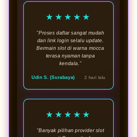
★★★★★
"Proses daftar sangat mudah
dan link login selalu update.
Bermain slot di warna mocca
terasa nyaman tanpa
kendala."
Udin S. (Surabaya)
2 hari lalu
★★★★★
"Banyak pilihan provider slot