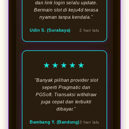
dan link login selalu update.
Bermain slot di keju4d terasa
nyaman tanpa kendala."
Udin S. (Surabaya)
2 hari lalu
★★★★★
"Banyak pilihan provider slot
seperti Pragmatic dan
PGSoft. Transaksi withdraw
juga cepat dan terbukti
dibayar."
Bambang Y. (Bandung)
3 hari lalu