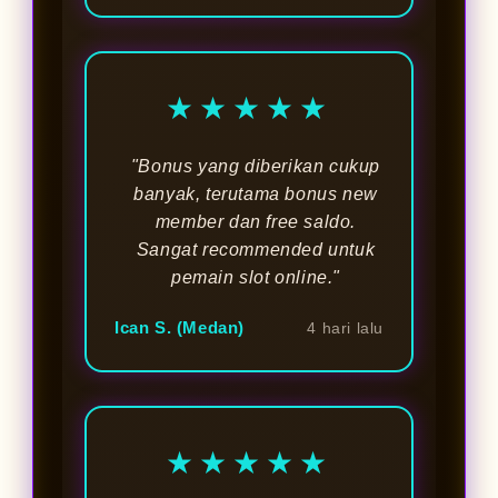
★★★★★
"Bonus yang diberikan cukup
banyak, terutama bonus new
member dan free saldo.
Sangat recommended untuk
pemain slot online."
Ican S. (Medan)
4 hari lalu
★★★★★