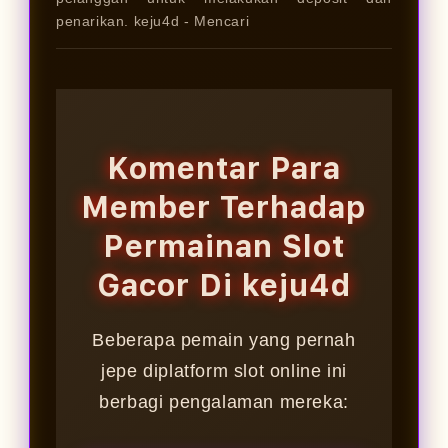
penarikan. keju4d - Mencari
Komentar Para
Member Terhadap
Permainan Slot
Gacor Di keju4d
Beberapa pemain yang pernah
jepe diplatform slot online ini
berbagi pengalaman mereka: