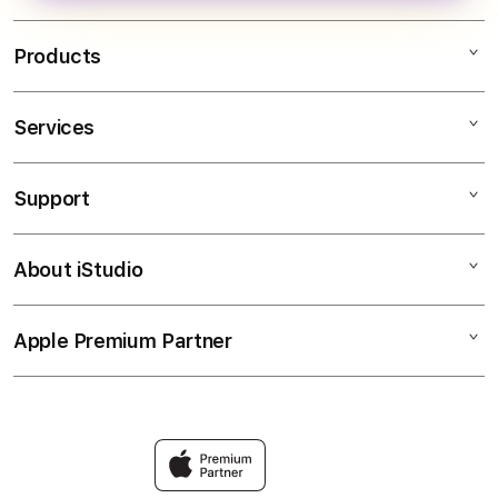
Products
Services
keju4d
SLOT ONLINE
Support
AppleCare+
SITUS SLOT GACOR
Corporate
SLOT GACOR
About iStudio
My Account
Slot Online
SITUS SLOT ONLINE
Collection & Delivery
Elush Service Provider
SITUS SLOT GACOR
Apple Premium Partner
About Us
Returns & Exchanges
Financing Options
SLOT GACOR TERPOPULER
Find an iStudio near you
Contact Us
Trade-in
SLOT
Why Shop at iStudio
FAQ
Traveller’s Reservation
Elush Corporate Website
Privacy Policy