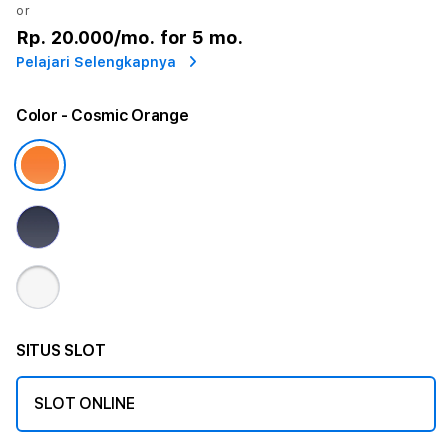
or
Rp. 20.000
/mo. for 5 mo.
Pelajari Selengkapnya
Color
- Cosmic Orange
SITUS SLOT
SLOT ONLINE