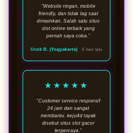
"Website ringan, mobile
friendly, dan tidak lag saat
dimainkan. Salah satu situs
slot online terbaik yang
pernah saya coba."
Ucok B. (Yogyakarta)
5 hari lalu
★★★★★
"Customer service responsif
24 jam dan sangat
membantu. keju4d layak
disebut situs slot gacor
terpercaya."