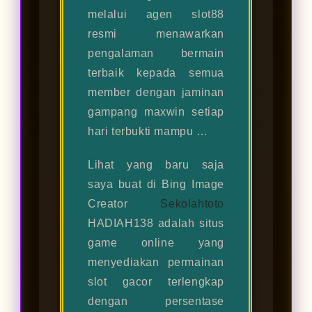
melalui agen slot88
resmi menawarkan
pengalaman bermain
terbaik kepada semua
member dengan jaminan
gampang maxwin setiap
hari terbukti mampu …
Lihat yang baru saja
saya buat di Bing Image
Creator
Sekolahtoto
HADIAH138 adalah situs
game online yang
menyediakan permainan
slot gacor terlengkap
dengan persentase