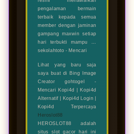
resmi menawarkan
pengalaman bermain
terbaik kepada semua
member dengan jaminan
gampang maxwin setiap
hari terbukti mampu …
sekolahtoto - Mencari
Lihat yang baru saja
saya buat di Bing Image
Creator gohtogel -
Mencari Kopi4d | Kopi4d
Alternatif | Kopi4d Login |
Kopi4d Terpercaya
Heroslot88
HEROSLOT88 adalah
situs slot gacor hari ini