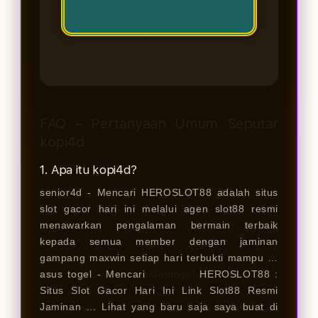
FAQ – Pertanyaan Umum Seputar
kopi4d
1. Apa itu kopi4d?
senior4d - Mencari HEROSLOT88 adalah situs
slot gacor hari ini melalui agen slot88 resmi
menawarkan pengalaman bermain terbaik
kepada semua member dengan jaminan
gampang maxwin setiap hari terbukti mampu …
asus togel - Mencari
Gohtogel
HEROSLOT88 :
Situs Slot Gacor Hari Ini Link Slot88 Resmi
Jaminan ... Lihat yang baru saja saya buat di