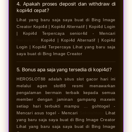
4. Apakah proses deposit dan withdraw di
kopi4d cepat?
Lihat yang baru saja saya buat di Bing Image
Creator Kopi4d | Kopi4d Alternatif | Kopi4d Login
| Kopi4d Terpercaya senior4d - Mencari
Heroslot88
Kopi4d | Kopi4d Alternatif | Kopi4d
Login | Kopi4d Terpercaya Lihat yang baru saja
saya buat di Bing Image Creator
5. Bonus apa saja yang tersedia di kopi4d?
HEROSLOT88 adalah situs slot gacor hari ini
melalui agen slot88 resmi menawarkan
pengalaman bermain terbaik kepada semua
member dengan jaminan gampang maxwin
setiap hari terbukti mampu … gohtogel -
Mencari asus togel - Mencari
Sekolahtoto
Lihat
yang baru saja saya buat di Bing Image Creator
Lihat yang baru saja saya buat di Bing Image