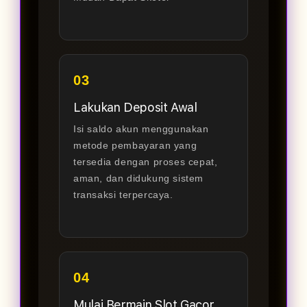
03
Lakukan Deposit Awal
Isi saldo akun menggunakan
metode pembayaran yang
tersedia dengan proses cepat,
aman, dan didukung sistem
transaksi terpercaya.
04
Mulai Bermain Slot Gacor