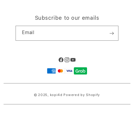
Subscribe to our emails
Email
Facebook
Instagram
YouTube
Payment
methods
© 2025,
kopi4d
Powered by Shopify