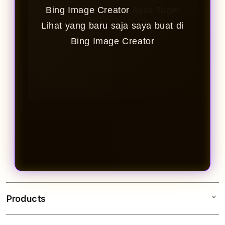
Bing Image Creator
Asus Togel
Lihat yang baru saja saya buat di
Bing Image Creator
Products