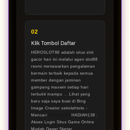
02
Klik Tombol Daftar
HEROSLOT88 adalah situs slot
gacor hari ini melalui agen slot88
resmi menawarkan pengalaman
bermain terbaik kepada semua
member dengan jaminan
gampang maxwin setiap hari
terbukti mampu … Lihat yang
baru saja saya buat di Bing
Image Creator sekolahtoto -
Mencari
Heroslot88
HADIAH138 :
Akses Login Situs Game Online
Mudah Dapat Sketer