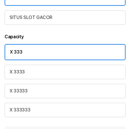
SITUS SLOT GACOR
Capacity
X 333
X 3333
X 33333
X 333333