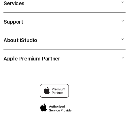
Services
kopi4d
SLOT ONLINE
Support
AppleCare+
SITUS SLOT GACOR
Corporate
SLOT GACOR
About iStudio
My Account
Slot Online
SITUS SLOT ONLINE
Collection & Delivery
Elush Service Provider
SITUS SLOT GACOR
Apple Premium Partner
About Us
Returns & Exchanges
Financing Options
SLOT GACOR TERPOPULER
Find an iStudio near you
Contact Us
Trade-in
SLOT
Why Shop at iStudio
FAQ
Traveller’s Reservation
Elush Corporate Website
Privacy Policy
Site Terms of Use