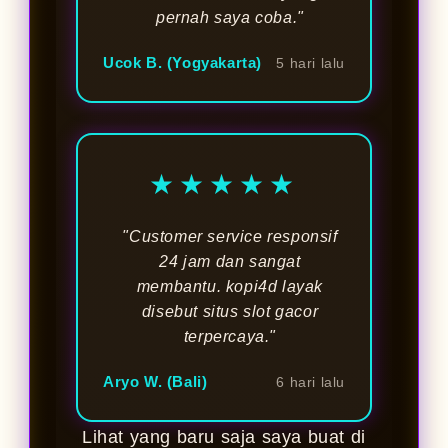
pernah saya coba."
Ucok B. (Yogyakarta)
5 hari lalu
★★★★★
"Customer service responsif
24 jam dan sangat
membantu. kopi4d layak
disebut situs slot gacor
terpercaya."
Aryo W. (Bali)
6 hari lalu
Lihat yang baru saja saya buat di