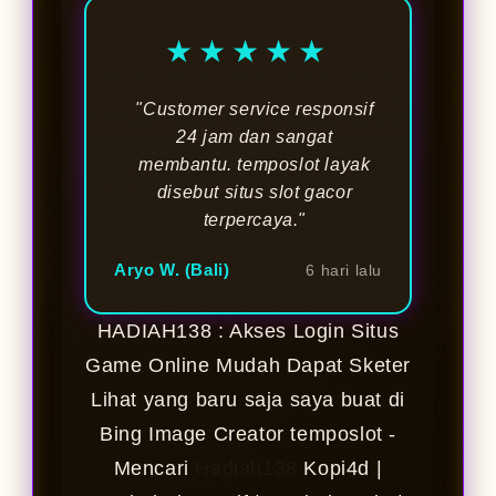
★★★★★
"Customer service responsif
24 jam dan sangat
membantu. temposlot layak
disebut situs slot gacor
terpercaya."
Aryo W. (Bali)
6 hari lalu
HADIAH138 : Akses Login Situs
Game Online Mudah Dapat Sketer
Lihat yang baru saja saya buat di
Bing Image Creator temposlot -
Mencari
Hadiah138
Kopi4d |