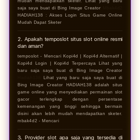
mudah mendapatkan sketer. Lihat yang baru
saja saya buat di Bing Image Creator
Mbak4d2
HADIAH138 : Akses Login Situs Game Online
Mudah Dapat Sketer
2. Apakah temposlot situs slot online resmi
dan aman?
temposlot - Mencari Kopi4d | Kopi4d Alternatif |
Kopi4d Login | Kopi4d Terpercaya Lihat yang
baru saja saya buat di Bing Image Creator
Hadiah138
Lihat yang baru saja saya buat di
Bing Image Creator HADIAH138 adalah situs
game online yang menyediakan permainan slot
gacor terlengkap dengan persentase
kemenangan yang tinggi sehingga bermain
disini akan lebih mudah mendapatkan sketer.
mbak4d2 - Mencari
3. Provider slot apa saja yang tersedia di