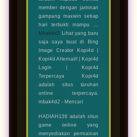
member dengan jaminan
gampang maxwin setiap
hari terbukti mampu …
Mbak4d2
Lihat yang baru
saja saya buat di Bing
Image Creator Kopi4d |
Kopi4d Alternatif | Kopi4d
Login | Kopi4d
Terpercaya Kopi4d
adalah situs taruhan
online terpercaya.
mbak4d2 - Mencari
HADIAH138 adalah situs
game online yang
menyediakan permainan