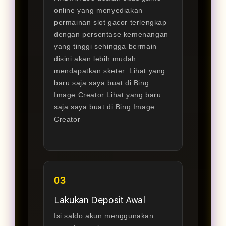
online yang menyediakan
permainan slot gacor terlengkap
dengan persentase kemenangan
yang tinggi sehingga bermain
disini akan lebih mudah
mendapatkan sketer. Lihat yang
baru saja saya buat di Bing
Image Creator Lihat yang baru
saja saya buat di Bing Image
Creator
03
Lakukan Deposit Awal
Isi saldo akun menggunakan