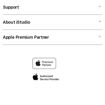
SLOT ONLINE
Support
AppleCare+
SITUS SLOT GACOR
Corporate
SLOT GACOR
About iStudio
My Account
Slot Online
SITUS SLOT ONLINE
Collection & Delivery
Elush Service Provider
SITUS SLOT GACOR
Apple Premium Partner
About Us
Returns & Exchanges
Financing Options
SLOT GACOR TERPOPULER
Find an iStudio near you
Contact Us
Trade-in
SLOT
Why Shop at iStudio
FAQ
Traveller’s Reservation
Elush Corporate Website
Privacy Policy
Site Terms of Use