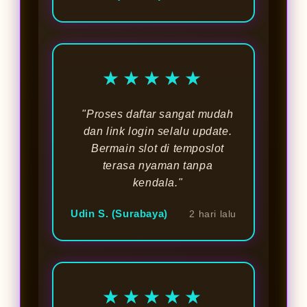
★★★★★
"Proses daftar sangat mudah
dan link login selalu update.
Bermain slot di temposlot
terasa nyaman tanpa
kendala."
Udin S. (Surabaya)
2 hari lalu
★★★★★