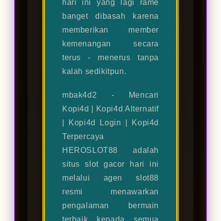
hari ini yang lagi rame
banget dibasah karena
memberikan member
kemenangan secara
terus - menerus tanpa
kalah sedikitpun.
mbak4d2 - Mencari
Kopi4d | Kopi4d Alternatif
| Kopi4d Login | Kopi4d
Terpercaya
HEROSLOT88 adalah
situs slot gacor hari ini
melalui agen slot88
resmi menawarkan
pengalaman bermain
terbaik kepada semua