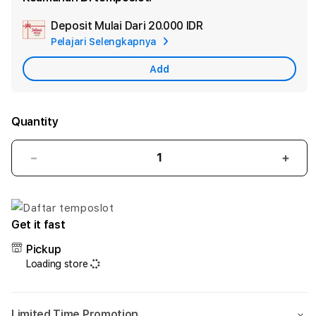
Deposit Mulai Dari
20.000 IDR
Add
Pelajari Selengkapnya
Apple
Care
Add
Quantity
Decrease
Incr
quantity
quant
for
for
temposlot
temp
#
#
Get it fast
temposlot
temp
Pickup
-
-
Loading store
Mencari
Menc
Limited Time Promotion