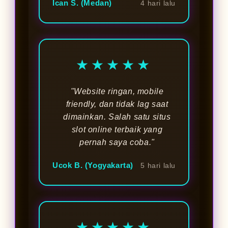
Ican S. (Medan)
4 hari lalu
★★★★★
"Website ringan, mobile
friendly, dan tidak lag saat
dimainkan. Salah satu situs
slot online terbaik yang
pernah saya coba."
Ucok B. (Yogyakarta)
5 hari lalu
★★★★★