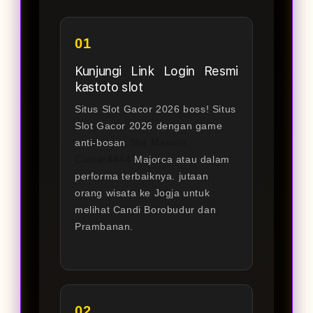
01
Kunjungi Link Login Resmi
kastoto slot
Situs Slot Gacor 2026 boss! Situs
Slot Gacor 2026 dengan game
anti-bosan
Slot Maxwin
Camar4444
Majorca atau dalam
performa terbaiknya. jutaan
orang wisata ke Jogja untuk
melihat Candi Borobudur dan
Prambanan.
02