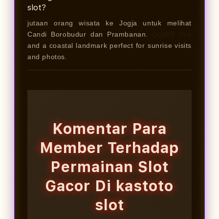
slot?
jutaan orang wisata ke Jogja untuk melihat
Candi Borobudur dan Prambanan.
Qq888 Slot
and a coastal landmark perfect for sunrise visits
and photos.
Komentar Para
Member Terhadap
Permainan Slot
Gacor Di kastoto
slot