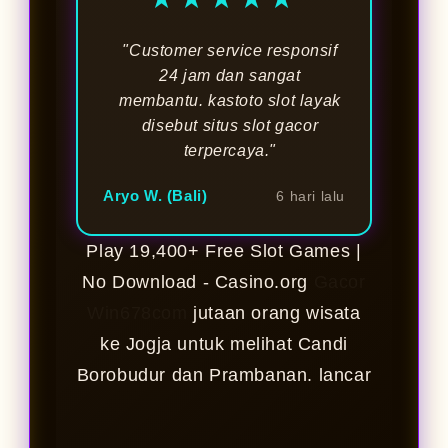
"Customer service responsif
24 jam dan sangat
membantu. kastoto slot layak
disebut situs slot gacor
terpercaya."
Aryo W. (Bali)
6 hari lalu
Play 19,400+ Free Slot Games |
No Download - Casino.org
Gacor
Win678com
jutaan orang wisata
ke Jogja untuk melihat Candi
Borobudur dan Prambanan. lancar