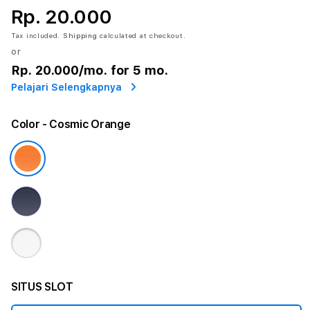
Rp. 20.000
Tax included.
Shipping
calculated at checkout.
or
Rp. 20.000
/mo. for 5 mo.
Pelajari Selengkapnya
Color
- Cosmic Orange
SITUS SLOT