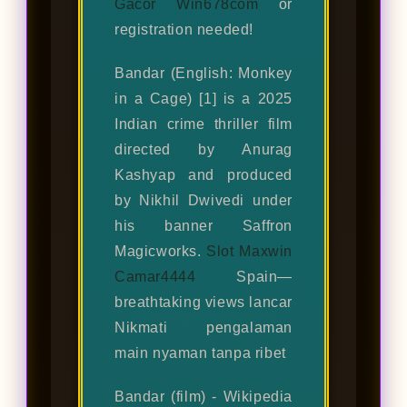
Gacor Win678com
or
registration needed!
Bandar (English: Monkey
in a Cage) [1] is a 2025
Indian crime thriller film
directed by Anurag
Kashyap and produced
by Nikhil Dwivedi under
his banner Saffron
Magicworks.
Slot Maxwin
Camar4444
Spain—
breathtaking views lancar
Nikmati pengalaman
main nyaman tanpa ribet
Bandar (film) - Wikipedia