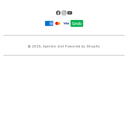
Facebook
Instagram
YouTube
Payment
methods
© 2025,
kastoto slot
Powered by Shopify