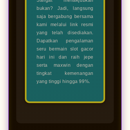
Sangat menakjubkan
bukan? Jadi, langsung
saja bergabung bersama
kami melalui link resmi
yang telah disediakan.
Dapatkan pengalaman
seru bermain slot gacor
hari ini dan raih jepe
serta maxwin dengan
tingkat kemenangan
yang tinggi hingga 99%.