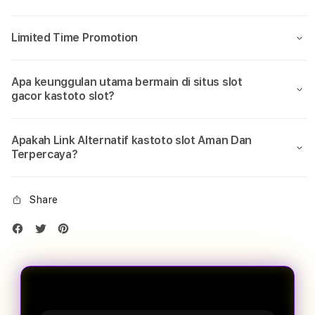
-
-
Co-
Co-
founder
foun
Limited Time Promotion
of
of
PT
PT
Adicipta
Adici
Apa keunggulan utama bermain di situs slot
Inovasi
Inova
gacor kastoto slot?
Teknologi
Tekn
...
...
Apakah Link Alternatif kastoto slot Aman Dan
Terpercaya?
Share