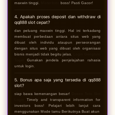
maxwin tinggi.
Misteritoto
boss! Pasti Gacor!
4. Apakah proses deposit dan withdraw di
qq888 slot cepat?
dan peluang maxwin tinggi. Hal ini terkadang
membuat perbedaan antara situs web yang
dibuat oleh individu ataupun perseorangan
dengan situs web yang dibuat oleh organisasi
bisnis menjadi tidak begitu jelas.
Login Gengtoto
Togel
Gunakan jendela penjelajahan rahasia
untuk login.
5. Bonus apa saja yang tersedia di qq888
slot?
siap bawa kemenangan besar!
Dosen Toto Slot
Login
Timely and transparent information for
investors boss! Pelajari lebih lanjut cara
menggunakan Mode tamu Berikutnya Buat akun