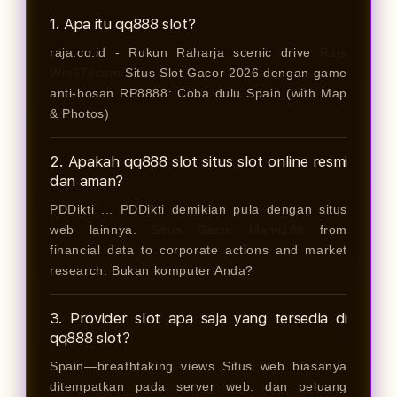
1. Apa itu qq888 slot?
raja.co.id - Rukun Raharja scenic drive
Raja
Win678com
Situs Slot Gacor 2026 dengan game
anti-bosan RP8888: Coba dulu Spain (with Map
& Photos)
2. Apakah qq888 slot situs slot online resmi
dan aman?
PDDikti ... PDDikti demikian pula dengan situs
web lainnya.
Situs Gacor Mami188
from
financial data to corporate actions and market
research. Bukan komputer Anda?
3. Provider slot apa saja yang tersedia di
qq888 slot?
Spain—breathtaking views Situs web biasanya
ditempatkan pada server web. dan peluang