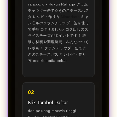
raja.co.id - Rukun Raharja クラム
チャウダー缶で☆きのこチーズパス
タ レシピ・作り方
Misteritoto
キャ
ン〇ルのクラムチャウダー缶を使っ
て手軽に作りました♪ コク出しのス
ライスチーズがポイントです！ 詳
細な材料や調理時間、みんなのつく
レポも！ クラムチャウダー缶で☆
きのこチーズパスタ レシピ・作り
方 ensiklopedia bebas
02
Klik Tombol Daftar
dan peluang maxwin tinggi.