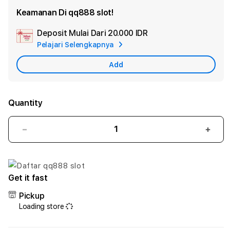
Keamanan Di qq888 slot!
Deposit Mulai Dari
20.000 IDR
Add
Pelajari Selengkapnya
Apple
Care
Add
Quantity
Decrease
Incr
quantity
quant
for
for
qq888
qq88
slot
slot
Get it fast
#
#
Pickup
Formentor
Form
Loading store
Lighthouse,
Ligh
Majorca,
Majo