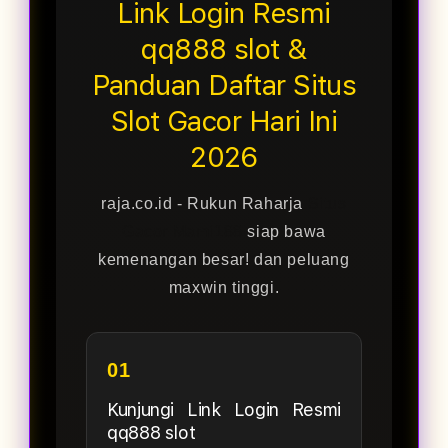
Link Login Resmi
qq888 slot &
Panduan Daftar Situs
Slot Gacor Hari Ini
2026
raja.co.id - Rukun Raharja
Situs
Gacor Mami188
siap bawa
kemenangan besar! dan peluang
maxwin tinggi.
01
Kunjungi Link Login Resmi
qq888 slot