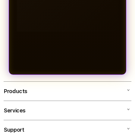
Products
Services
qq888 slot
SLOT ONLINE
Support
AppleCare+
SITUS SLOT GACOR