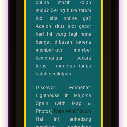
online masih kalah
mulu? Sering buka forum
judi slot online ga?
Adaloh situs slot gacor
hari ini yang lagi rame
banget dibasah karena
memberikan member
kemenangan secara
terus - menerus tanpa
kalah sedikitpun.
Discover Formentor
Lighthouse in Majorca
Spain (with Map &
Photos)
Raja Win678com
Hal ini terkadang