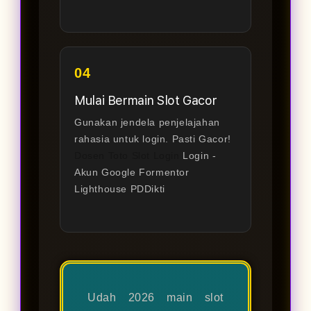
04
Mulai Bermain Slot Gacor
Gunakan jendela penjelajahan
rahasia untuk login. Pasti Gacor!
Dosen Toto Slot Login
Login -
Akun Google Formentor
Lighthouse PDDikti
Udah 2026 main slot