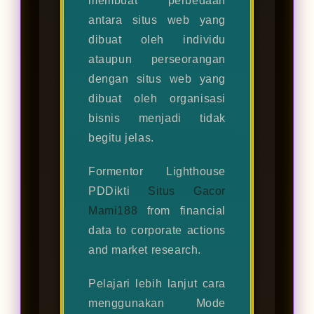
membuat perbedaan
antara situs web yang
dibuat oleh individu
ataupun perseorangan
dengan situs web yang
dibuat oleh organisasi
bisnis menjadi tidak
begitu jelas.
Formentor Lighthouse
PDDikti
Situs Gacor
Mami188
from financial
data to corporate actions
and market research.
Pelajari lebih lanjut cara
menggunakan Mode