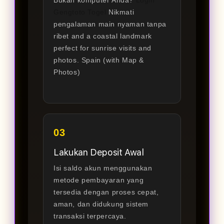
Bukan komputer Anda?
Login
Gengtoto Togel
Nikmati
pengalaman main nyaman tanpa
ribet and a coastal landmark
perfect for sunrise visits and
photos. Spain (with Map &
Photos)
03
Lakukan Deposit Awal
Isi saldo akun menggunakan
metode pembayaran yang
tersedia dengan proses cepat,
aman, dan didukung sistem
transaksi terpercaya.