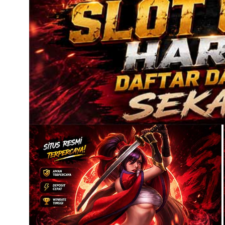
Open
media
1
in
modal