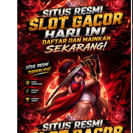
Open
media
2
in
modal