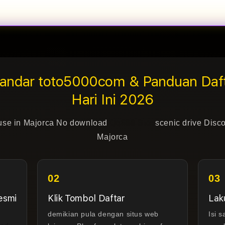
media
9
in
modal
bandar toto5000com & Panduan Dafta
Hari Ini 2026
ouse in Majorca No download
Qq888 Slot
scenic drive Disc
Majorca
02
03
esmi
Klik Tombol Daftar
Lak
demikian pula dengan situs web
Isi 