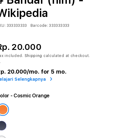
Wikipedia
KU:
333333333
Barcode:
333333333
Rp. 20.000
ax included.
Shipping
calculated at checkout.
r
p. 20.000
/mo. for 5 mo.
elajari Selengkapnya
olor
- Cosmic Orange