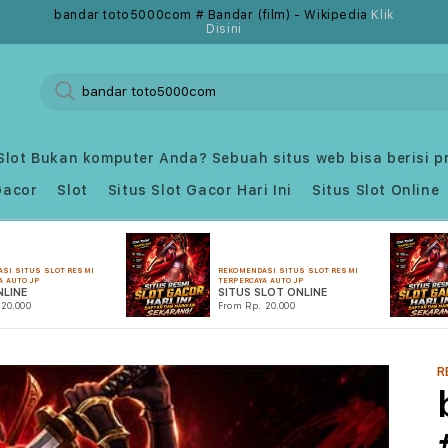
bandar toto5000com # Bandar (film) - Wikipedia
Klik
Disini
Slot
Bukan komputer Anda? Sebuah situs web bisa berisi p
Gacor
Slot
Situs Slot Gacor Hari Ini
Situs Slot Online
SI SITUS SLOT RESMI
REKOMENDASI SITUS SLOT RESMI
A AUTO JP
TERPERCAYA AUTO JP
NLINE
SITUS SLOT ONLINE
 20.000
From Rp. 20.000
R