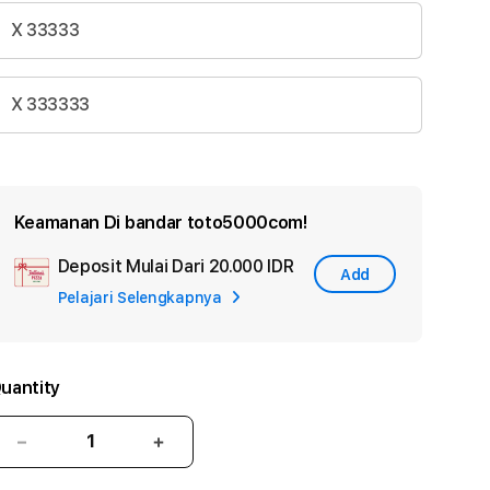
X 33333
X 333333
Keamanan Di bandar toto5000com!
Deposit Mulai Dari
20.000 IDR
Add
Add
Pelajari Selengkapnya
Apple
Care
uantity
Decrease
Increase
quantity
quantity