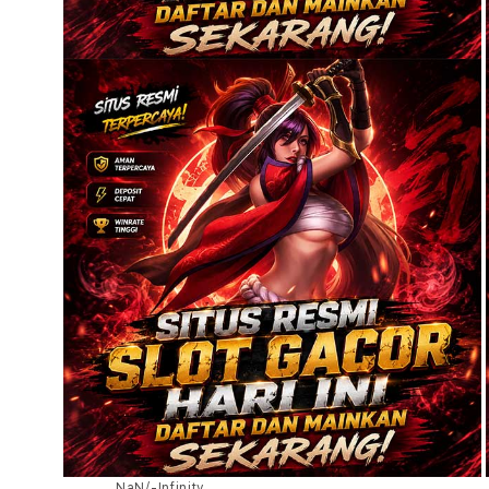
Open
media
6
in
modal
Open
of
NaN
/
-Infinity