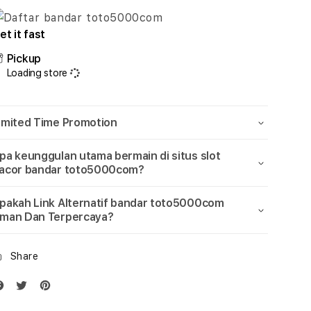
for
for
bandar
bandar
toto5000com
toto5000com
et it fast
#
#
Pickup
Bandar
Bandar
Loading store
(film)
(film)
-
-
Wikipedia
Wikipedia
imited Time Promotion
pa keunggulan utama bermain di situs slot
acor bandar toto5000com?
pakah Link Alternatif bandar toto5000com
man Dan Terpercaya?
Share