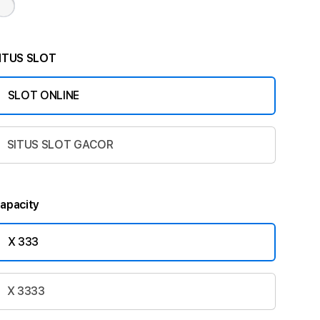
ITUS SLOT
SLOT ONLINE
SITUS SLOT GACOR
apacity
X 333
X 3333