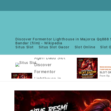
Discover Formentor Lighthouse in Majorca
Qq888 
Bandar (film) - Wikipedia
REKOMENDASI SITUS SLOT RESMI
Situs Slot
TERPERCAYA AUTO JP
Situs Slot Gacor
Slot Online
Slot 
ensiklopedia bebas
Agen Dadu Slot
Discover
REKOMENDA
TERPERCAY
Formentor
SLOT O
From Rp.
Lighthouse in
Majorca
From Rp. 20.000 Rp
Skip to
product
information