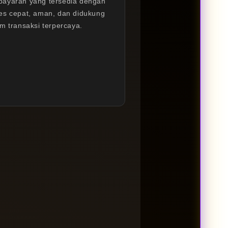
ayaran yang tersedia dengan
es cepat, aman, dan didukung
em transaksi terpercaya.