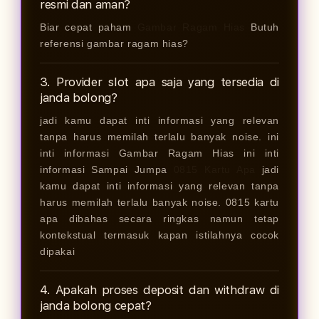
resmi dan aman?
Biar cepat paham
Gambar Ragam Hias
Butuh
referensi gambar ragam hias?
3. Provider slot apa saja yang tersedia di
janda bolong?
jadi kamu dapat inti informasi yang relevan
tanpa harus memilah terlalu banyak noise. ini
inti informasi Gambar Ragam Hias ini inti
informasi Sampai Jumpa
0815 Kartu Apa
jadi
kamu dapat inti informasi yang relevan tanpa
harus memilah terlalu banyak noise. 0815 kartu
apa dibahas secara ringkas namun tetap
kontekstual termasuk kapan istilahnya cocok
dipakai
4. Apakah proses deposit dan withdraw di
janda bolong cepat?