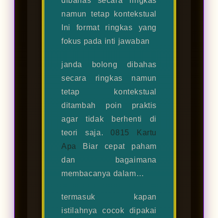
dibahas secara ringkas
namun tetap kontekstual
Ini format ringkas yang
fokus pada inti jawaban
janda bolong dibahas
secara ringkas namun
tetap kontekstual
ditambah poin praktis
agar tidak berhenti di
teori saja.
0815 Kartu
Apa
Biar cepat paham
dan bagaimana
membacanya dalam…
termasuk kapan
istilahnya cocok dipakai