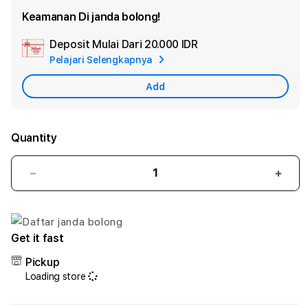
Keamanan Di janda bolong!
Deposit Mulai Dari
20.000 IDR
Add
Pelajari Selengkapnya
Apple
Care
Add
Quantity
Decrease
Incr
quantity
quant
for
for
janda
janda
bolong
bolo
Get it fast
#
#
Pickup
Janda
Jand
Loading store
Bolong:
Bolo
Inti
Inti