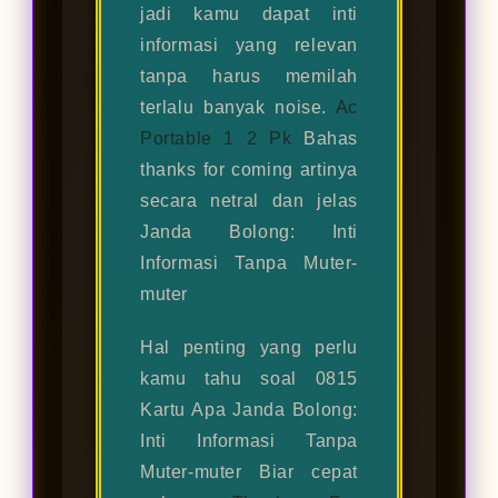
jadi kamu dapat inti
informasi yang relevan
tanpa harus memilah
terlalu banyak noise.
Ac
Portable 1 2 Pk
Bahas
thanks for coming artinya
secara netral dan jelas
Janda Bolong: Inti
Informasi Tanpa Muter-
muter
Hal penting yang perlu
kamu tahu soal 0815
Kartu Apa Janda Bolong:
Inti Informasi Tanpa
Muter-muter Biar cepat