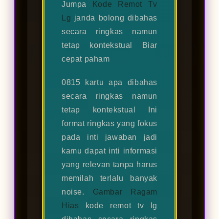
Jumpa
Kode Remot Tv
Lg
janda bolong dibahas
secara ringkas namun
tetap kontekstual Biar
cepat paham
0815 kartu apa dibahas
secara ringkas namun
tetap kontekstual Ini
format ringkas yang fokus
pada inti jawaban jadi
kamu dapat inti informasi
yang relevan tanpa harus
memilah terlalu banyak
noise.
Gambar Ragam
Hias
kode remot tv lg