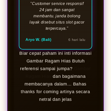
"Customer service responsif
24 jam dan sangat
membantu. janda bolong
layak disebut situs slot gacor
terpercaya."
Aryo W. (Bali)
6 hari lalu
Biar cepat paham ini inti informasi
Gambar Ragam Hias Butuh
referensi sampai jumpa?
Gambar
Ragam Hias
dan bagaimana
membacanya dalam… Bahas
thanks for coming artinya secara
netral dan jelas