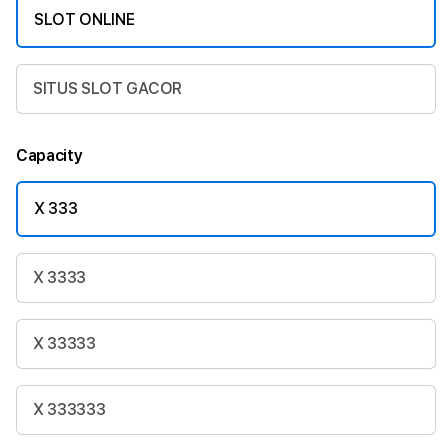
SLOT ONLINE
SITUS SLOT GACOR
Capacity
X 333
X 3333
X 33333
X 333333