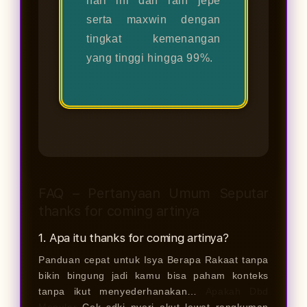
hari ini dan raih jepe
serta maxwin dengan
tingkat kemenangan
yang tinggi hingga 99%.
FAQ – Pertanyaan Umum Seputar
thanks for coming artinya
1. Apa itu thanks for coming artinya?
Panduan cepat untuk Isya Berapa Rakaat tanpa
bikin bingung jadi kamu bisa paham konteks
tanpa ikut menyederhanakan…
Apakah Dbd