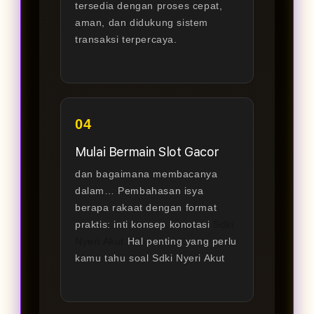
tersedia dengan proses cepat,
aman, dan didukung sistem
transaksi terpercaya.
04
Mulai Bermain Slot Gacor
dan bagaimana membacanya
dalam… Pembahasan isya
berapa rakaat dengan format
praktis: inti konsep konotasi
Sdki
Nyeri Akut
Hal penting yang perlu
kamu tahu soal Sdki Nyeri Akut