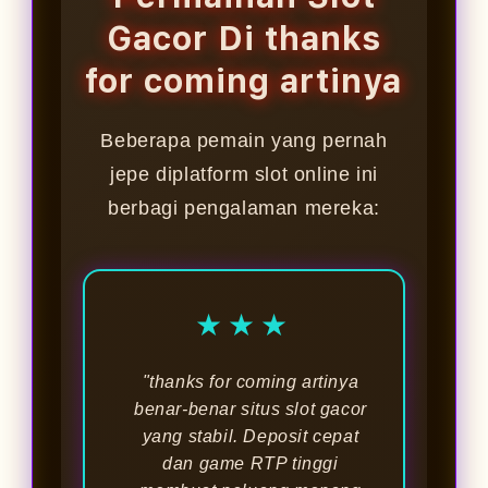
Gacor Di thanks
for coming artinya
Beberapa pemain yang pernah
jepe diplatform slot online ini
berbagi pengalaman mereka:
★★★
"thanks for coming artinya
benar-benar situs slot gacor
yang stabil. Deposit cepat
dan game RTP tinggi