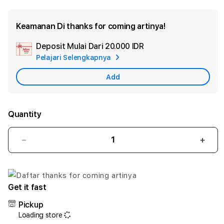
Keamanan Di thanks for coming artinya!
Deposit Mulai Dari
20.000 IDR
Add
Pelajari Selengkapnya
Apple
Care
Add
Quantity
Decrease
Incr
quantity
quant
for
for
thanks
than
for
for
Get it fast
coming
comi
Pickup
artinya
artin
Loading store
#
#