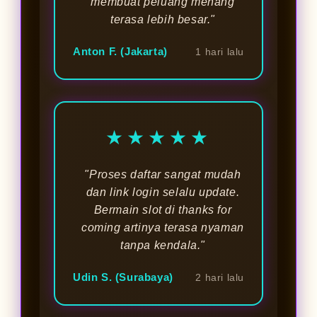
membuat peluang menang
terasa lebih besar."
Anton F. (Jakarta)
1 hari lalu
★★★★★
"Proses daftar sangat mudah
dan link login selalu update.
Bermain slot di thanks for
coming artinya terasa nyaman
tanpa kendala."
Udin S. (Surabaya)
2 hari lalu