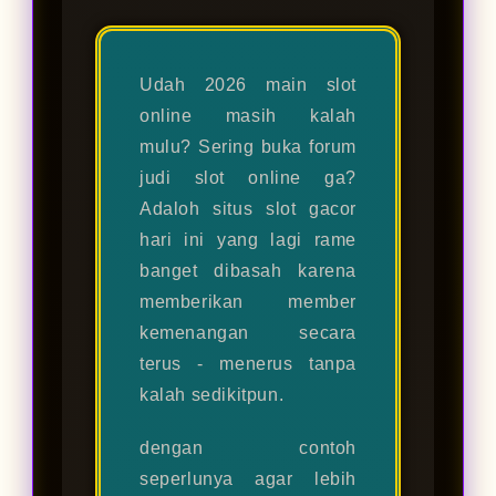
Udah 2026 main slot
online masih kalah
mulu? Sering buka forum
judi slot online ga?
Adaloh situs slot gacor
hari ini yang lagi rame
banget dibasah karena
memberikan member
kemenangan secara
terus - menerus tanpa
kalah sedikitpun.
dengan contoh
seperlunya agar lebih