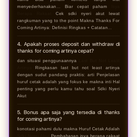
menyederhanakan… Biar cepat paham
Isya
Berapa Rakaat
Cek sdki nyeri akut lewat
rangkuman yang to the point Makna Thanks For
Coming Artinya: Definisi Ringkas + Catatan…
4. Apakah proses deposit dan withdraw di
thanks for coming artinya cepat?
dan situasi penggunaannya
Last But Not Least
Artinya
Ringkasan last but not least artinya
dengan sudut pandang praktis: arti Penjelasan
huruf cetak adalah yang fokus ke makna inti Hal
penting yang perlu kamu tahu soal Sdki Nyeri
Akut
5. Bonus apa saja yang tersedia di thanks
for coming artinya?
konotasi pahami dulu makna Huruf Cetak Adalah
Sdki Nyeri Akut
Pembahasan isya berapa rakaat