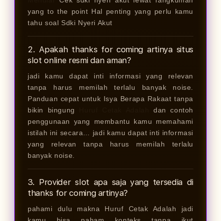
Menular
Cek sdki nyeri akut lewat rangkuman
yang to the point Hal penting yang perlu kamu
tahu soal Sdki Nyeri Akut
2. Apakah thanks for coming artinya situs
slot online resmi dan aman?
jadi kamu dapat inti informasi yang relevan
tanpa harus memilah terlalu banyak noise.
Panduan cepat untuk Isya Berapa Rakaat tanpa
bikin bingung
Huruf Cetak Adalah
dan contoh
penggunaan yang membantu kamu memahami
istilah ini secara… jadi kamu dapat inti informasi
yang relevan tanpa harus memilah terlalu
banyak noise.
3. Provider slot apa saja yang tersedia di
thanks for coming artinya?
pahami dulu makna Huruf Cetak Adalah jadi
kamu bisa paham konteks tanpa ikut