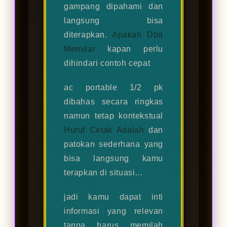
gampang dipahami dan
langsung bisa
diterapkan.
Apakah Dbd
Menular
kapan perlu
dihindari contoh cepat
ac portable 1/2 pk
dibahas secara ringkas
namun tetap kontekstual
Huruf Cetak Adalah
dan
patokan sederhana yang
bisa langsung kamu
terapkan di situasi…
jadi kamu dapat inti
informasi yang relevan
tanpa harus memilah