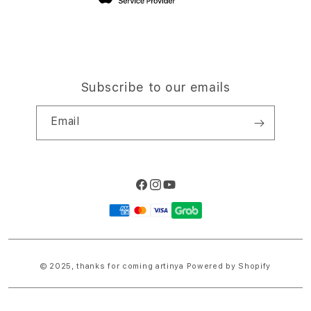
Subscribe to our emails
Email
Facebook
Instagram
YouTube
Payment
methods
© 2025,
thanks for coming artinya
Powered by Shopify