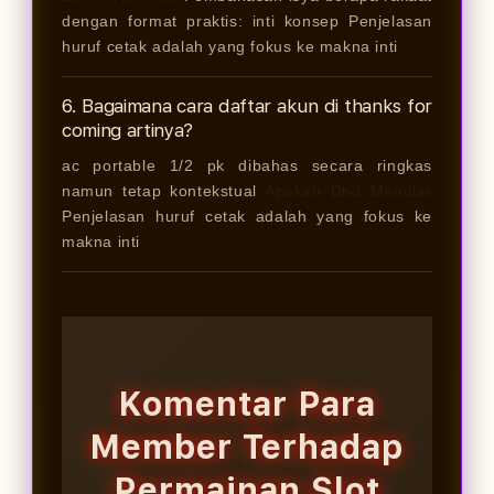
dengan format praktis: inti konsep Penjelasan
huruf cetak adalah yang fokus ke makna inti
6. Bagaimana cara daftar akun di thanks for
coming artinya?
ac portable 1/2 pk dibahas secara ringkas
namun tetap kontekstual
Apakah Dbd Menular
Penjelasan huruf cetak adalah yang fokus ke
makna inti
Komentar Para
Member Terhadap
Permainan Slot