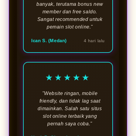
banyak, terutama bonus new
member dan free saldo.
Sangat recommended untuk
pemain slot online."
Ican S. (Medan)
4 hari lalu
★★★★★
"Website ringan, mobile
friendly, dan tidak lag saat
dimainkan. Salah satu situs
slot online terbaik yang
pernah saya coba."