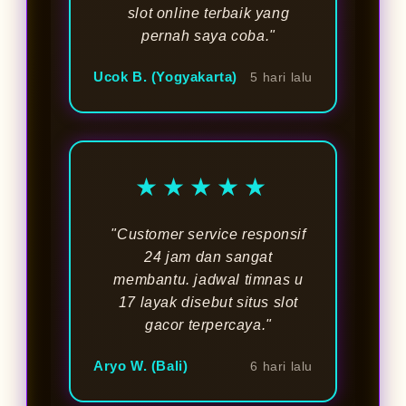
slot online terbaik yang
pernah saya coba."
Ucok B. (Yogyakarta)
5 hari lalu
★★★★★
"Customer service responsif
24 jam dan sangat
membantu. jadwal timnas u
17 layak disebut situs slot
gacor terpercaya."
Aryo W. (Bali)
6 hari lalu