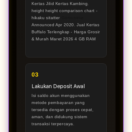
Kertas Jilid Kertas Kambing.
height height comparison chart -
hikaku sitatter
Gomunime
Announced Apr 2020. Jual Kertas
Buffalo Terlengkap - Harga Grosir
& Murah Maret 2026 4 GB RAM
03
Lakukan Deposit Awal
Isi saldo akun menggunakan
metode pembayaran yang
tersedia dengan proses cepat,
aman, dan didukung sistem
transaksi terpercaya.