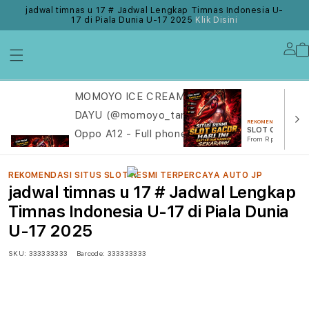
jadwal timnas u 17 # Jadwal Lengkap Timnas Indonesia U-
17 di Piala Dunia U-17 2025
Klik Disini
REKOMENDASI SITUS SLOT RESMI TERPERCAYA AUTO JP
Lo
You can type the name gender ...
in
Kertas Buffalo
MOMOYO ICE CREAM TAMAN
DAYU (@momoyo_tamandayu)
REKOMENDASI SITUS 
SLOT ONLINE
Oppo A12 - Full phone
From Rp. 20.000
specifications - GSMArena.com
...
REKOMENDASI SITUS SLOT RESMI TERPERCAYA AUTO JP
From Rp. 20.000 Rp
jadwal timnas u 17 # Jadwal Lengkap
Timnas Indonesia U-17 di Piala Dunia
U-17 2025
SKU:
333333333
Barcode:
333333333