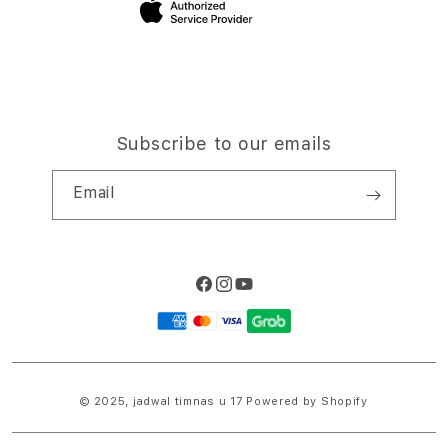
Site Terms of Use
Subscribe to our emails
Email
Facebook
Instagram
YouTube
Payment
methods
© 2025,
jadwal timnas u 17
Powered by Shopify