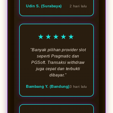
Udin S. (Surabaya)
2 hari lalu
★★★★★
"Banyak pilihan provider slot
seperti Pragmatic dan
PGSoft. Transaksi withdraw
juga cepat dan terbukti
dibayar."
Bambang Y. (Bandung)
3 hari lalu