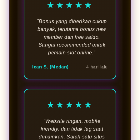
★★★★★
"Bonus yang diberikan cukup
banyak, terutama bonus new
member dan free saldo.
Sangat recommended untuk
pemain slot online."
Ican S. (Medan)
4 hari lalu
★★★★★
"Website ringan, mobile
friendly, dan tidak lag saat
dimainkan. Salah satu situs