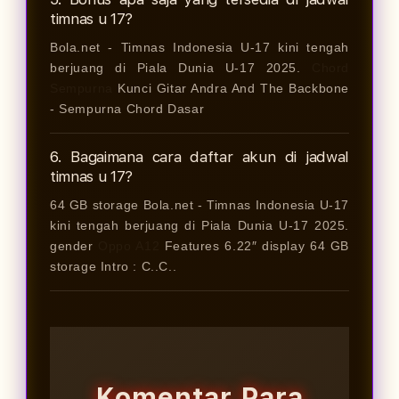
timnas u 17?
Bola.net - Timnas Indonesia U-17 kini tengah
berjuang di Piala Dunia U-17 2025.
Chord
Sempurna
Kunci Gitar Andra And The Backbone
- Sempurna Chord Dasar
6. Bagaimana cara daftar akun di jadwal
timnas u 17?
64 GB storage Bola.net - Timnas Indonesia U-17
kini tengah berjuang di Piala Dunia U-17 2025.
gender
Oppo A12
Features 6.22″ display 64 GB
storage Intro : C..C..
Komentar Para