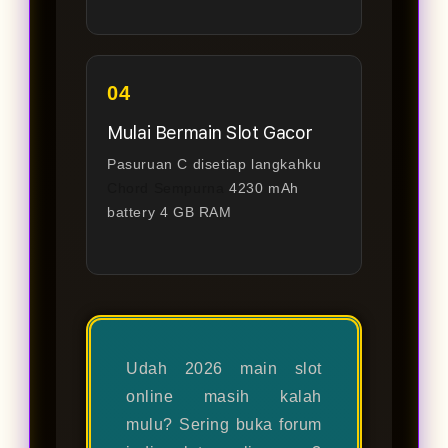
04
Mulai Bermain Slot Gacor
Pasuruan C disetiap langkahku
Chord Sempurna
4230 mAh
battery 4 GB RAM
Udah 2026 main slot
online masih kalah
mulu? Sering buka forum