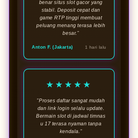
benar situs slot gacor yang
stabil. Deposit cepat dan
game RTP tinggi membuat
peluang menang terasa lebih
besar."
Anton F. (Jakarta)
1 hari lalu
★★★★★
"Proses daftar sangat mudah
dan link login selalu update.
Bermain slot di jadwal timnas
u 17 terasa nyaman tanpa
kendala."