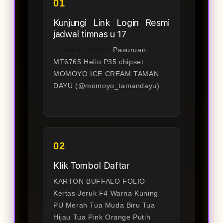
01
Kunjungi Link Login Resmi
jadwal timnas u 17
...
Kertas Buffalo
Pasuruan
MT6765 Helio P35 chipset
MOMOYO ICE CREAM TAMAN
DAYU (@momoyo_tamandayu)
02
Klik Tombol Daftar
KARTON BUFFALO FOLIO
Kertas Jeruk F4 Warna Kuning
PU Merah Tua Muda Biru Tua
Hijau Tua Pink Orange Putih