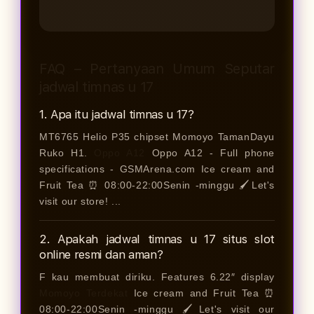
FAQ – Pertanyaan Umum Seputar
jadwal timnas u 17
1. Apa itu jadwal timnas u 17?
MT6765 Helio P35 chipset Momoyo TamanDayu
Ruko H1.
Oppo A12
Oppo A12 - Full phone
specifications - GSMArena.com Ice cream and
Fruit Tea ⏰ 08:00-22:00Senin -minggu 🖌️Let's
visit our store! ...
2. Apakah jadwal timnas u 17 situs slot
online resmi dan aman?
F kau membuat diriku. Features 6.22″ display
Momoyo Terdekat
Ice cream and Fruit Tea ⏰
08:00-22:00Senin -minggu 🖌️Let's visit our