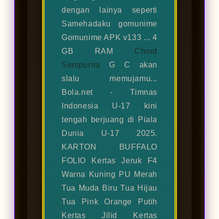
dengan lainya seperti
Samehadaku gomunime
Gomunime APK v133 ... 4
GB RAM
Chord
Sempurna
G C akan
slalu memujamu...
Bola.net - Timnas
Indonesia U-17 kini
tengah berjuang di Piala
Dunia U-17 2025.
KARTON BUFFALO
FOLIO Kertas Jeruk F4
Warna Kuning PU Merah
Tua Muda Biru Tua Hijau
Tua Pink Orange Putih
Kertas Jilid Kertas