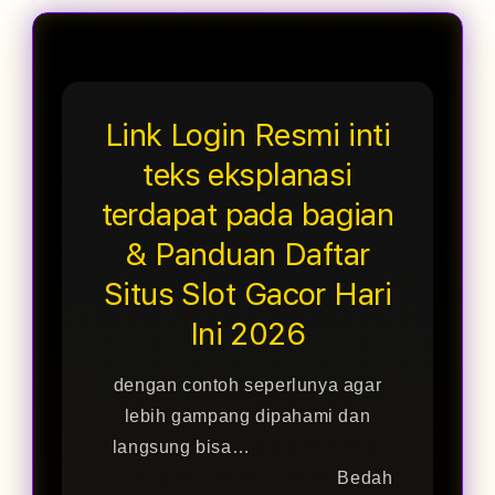
Link Login Resmi inti
teks eksplanasi
terdapat pada bagian
& Panduan Daftar
Situs Slot Gacor Hari
Ini 2026
dengan contoh seperlunya agar
lebih gampang dipahami dan
langsung bisa…
Indra Penikmat
Cabang Seni Musik Adalah
Bedah