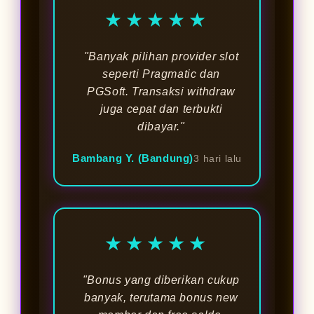
★★★★★
"Banyak pilihan provider slot
seperti Pragmatic dan
PGSoft. Transaksi withdraw
juga cepat dan terbukti
dibayar."
Bambang Y. (Bandung)
3 hari lalu
★★★★★
"Bonus yang diberikan cukup
banyak, terutama bonus new