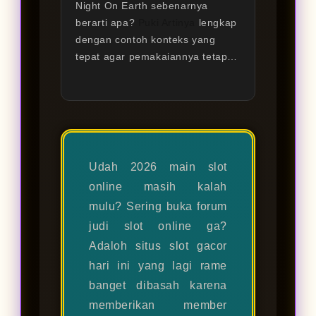
Night On Earth sebenarnya
berarti apa?
Puki Artinya
lengkap
dengan contoh konteks yang
tepat agar pemakaiannya tetap…
Udah 2026 main slot
online masih kalah
mulu? Sering buka forum
judi slot online ga?
Adaloh situs slot gacor
hari ini yang lagi rame
banget dibasah karena
memberikan member