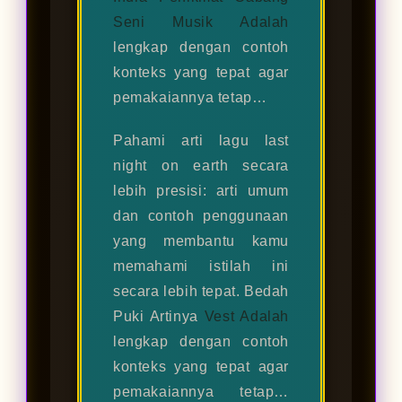
Seni Musik Adalah
lengkap dengan contoh
konteks yang tepat agar
pemakaiannya tetap…
Pahami arti lagu last
night on earth secara
lebih presisi: arti umum
dan contoh penggunaan
yang membantu kamu
memahami istilah ini
secara lebih tepat. Bedah
Puki Artinya
Vest Adalah
lengkap dengan contoh
konteks yang tepat agar
pemakaiannya tetap…