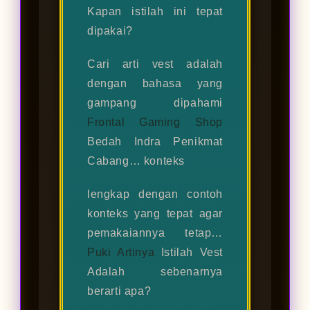
Kapan istilah ini tepat
dipakai?
Cari arti vest adalah
dengan bahasa yang
gampang dipahami
Frontal Gaming Shop
Bedah Indra Penikmat
Cabang… konteks
lengkap dengan contoh
konteks yang tepat agar
pemakaiannya tetap…
Puki Artinya
Istilah Vest
Adalah sebenarnya
berarti apa?