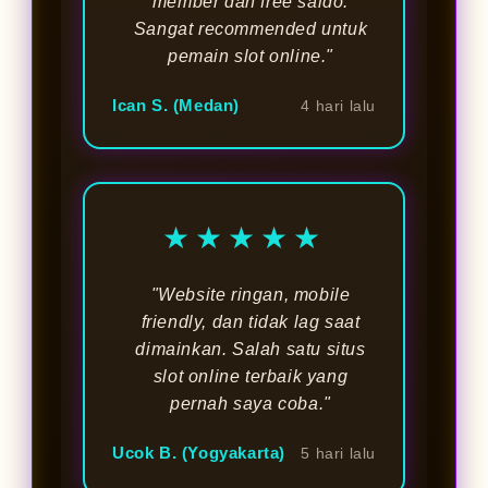
member dan free saldo.
Sangat recommended untuk
pemain slot online."
Ican S. (Medan)
4 hari lalu
★★★★★
"Website ringan, mobile
friendly, dan tidak lag saat
dimainkan. Salah satu situs
slot online terbaik yang
pernah saya coba."
Ucok B. (Yogyakarta)
5 hari lalu