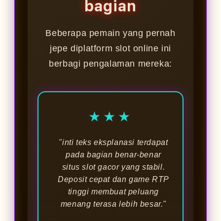
bagian
Beberapa pemain yang pernah
jepe diplatform slot online ini
berbagi pengalaman mereka:
★★★
"inti teks eksplanasi terdapat
pada bagian benar-benar
situs slot gacor yang stabil.
Deposit cepat dan game RTP
tinggi membuat peluang
menang terasa lebih besar."