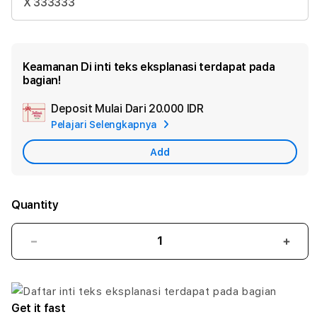
X 333333
Keamanan Di inti teks eksplanasi terdapat pada
bagian!
Deposit Mulai Dari
20.000 IDR
Add
Pelajari Selengkapnya
Apple
Care
Add
Quantity
Decrease
Incr
quantity
quant
for
for
inti
inti
teks
teks
Get it fast