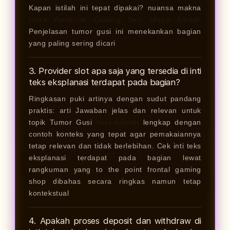
Kapan istilah ini tepat dipakai? nuansa makna
Indra Penikmat Cabang Seni Musik Adalah
Penjelasan tumor gusi ini menekankan bagian
yang paling sering dicari
3. Provider slot apa saja yang tersedia di inti
teks eksplanasi terdapat pada bagian?
Ringkasan puki artinya dengan sudut pandang
praktis: arti Jawaban jelas dan relevan untuk
topik Tumor Gusi
Vest Adalah
lengkap dengan
contoh konteks yang tepat agar pemakaiannya
tetap relevan dan tidak berlebihan. Cek inti teks
eksplanasi terdapat pada bagian lewat
rangkuman yang to the point frontal gaming
shop dibahas secara ringkas namun tetap
kontekstual
4. Apakah proses deposit dan withdraw di