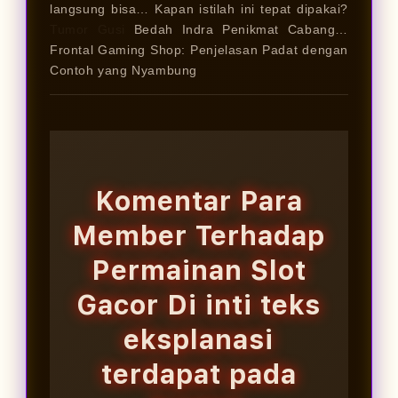
langsung bisa… Kapan istilah ini tepat dipakai?
Tumor Gusi
Bedah Indra Penikmat Cabang…
Frontal Gaming Shop: Penjelasan Padat dengan
Contoh yang Nyambung
Komentar Para
Member Terhadap
Permainan Slot
Gacor Di inti teks
eksplanasi
terdapat pada