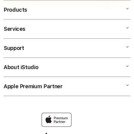
Products
Services
inti teks eksplanasi terdapat pada bagian
SLOT ONLINE
Support
AppleCare+
SITUS SLOT GACOR
Corporate
SLOT GACOR
About iStudio
My Account
Slot Online
SITUS SLOT ONLINE
Collection & Delivery
Elush Service Provider
SITUS SLOT GACOR
Apple Premium Partner
About Us
Returns & Exchanges
Financing Options
SLOT GACOR TERPOPULER
Find an iStudio near you
Contact Us
Trade-in
SLOT
Why Shop at iStudio
FAQ
Traveller’s Reservation
Elush Corporate Website
Privacy Policy