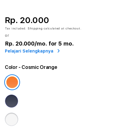
Rp. 20.000
Tax included.
Shipping
calculated at checkout.
or
Rp. 20.000
/mo. for 5 mo.
Pelajari Selengkapnya
Color
- Cosmic Orange