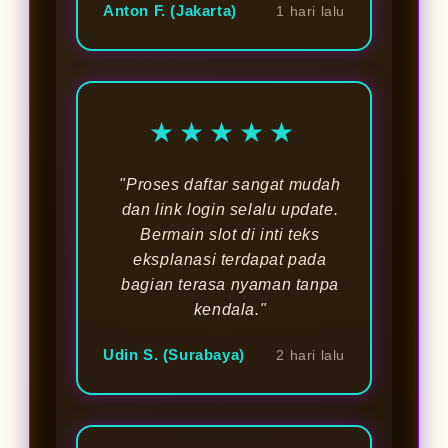
Anton F. (Jakarta)
1 hari lalu
★★★★★
"Proses daftar sangat mudah
dan link login selalu update.
Bermain slot di inti teks
eksplanasi terdapat pada
bagian terasa nyaman tanpa
kendala."
Udin S. (Surabaya)
2 hari lalu