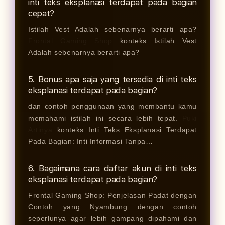
inti teks eksplanasi terdapat pada bagian
cepat?
Istilah Vest Adalah sebenarnya berarti apa?
Frontal Gaming Shop
konteks Istilah Vest
Adalah sebenarnya berarti apa?
5. Bonus apa saja yang tersedia di inti teks
eksplanasi terdapat pada bagian?
dan contoh penggunaan yang membantu kamu
memahami istilah ini secara lebih tepat.
Puki
Artinya
konteks Inti Teks Eksplanasi Terdapat
Pada Bagian: Inti Informasi Tanpa…
6. Bagaimana cara daftar akun di inti teks
eksplanasi terdapat pada bagian?
Frontal Gaming Shop: Penjelasan Padat dengan
Contoh yang Nyambung dengan contoh
seperlunya agar lebih gampang dipahami dan