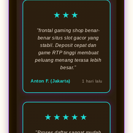
★★★
"frontal gaming shop benar-
benar situs slot gacor yang
stabil. Deposit cepat dan
game RTP tinggi membuat
peluang menang terasa lebih
besar."
Anton F. (Jakarta)
1 hari lalu
★★★★★
"Proses daftar sangat mudah