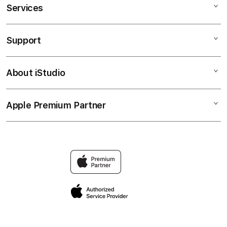
Services
frontal gaming shop
SLOT ONLINE
Support
AppleCare+
SITUS SLOT GACOR
Corporate
SLOT GACOR
About iStudio
My Account
Slot Online
SITUS SLOT ONLINE
Collection & Delivery
Elush Service Provider
SITUS SLOT GACOR
Apple Premium Partner
About Us
Returns & Exchanges
Financing Options
SLOT GACOR TERPOPULER
Find an iStudio near you
Contact Us
Trade-in
SLOT
Why Shop at iStudio
FAQ
Traveller’s Reservation
Elush Corporate Website
Privacy Policy
Site Terms of Use