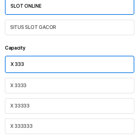
SLOT ONLINE
SITUS SLOT GACOR
Capacity
X 333
X 3333
X 33333
X 333333