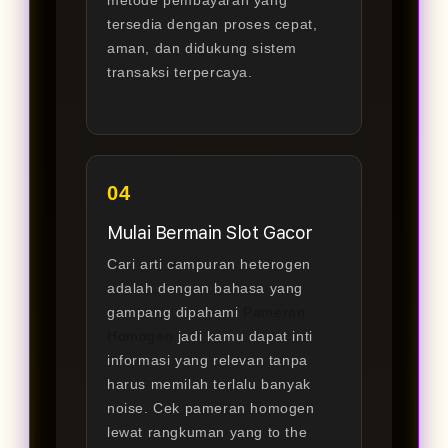
metode pembayaran yang
tersedia dengan proses cepat,
aman, dan didukung sistem
transaksi terpercaya.
04
Mulai Bermain Slot Gacor
Cari arti campuran heterogen
adalah dengan bahasa yang
gampang dipahami
Pameran
Homogen
jadi kamu dapat inti
informasi yang relevan tanpa
harus memilah terlalu banyak
noise. Cek pameran homogen
lewat rangkuman yang to the