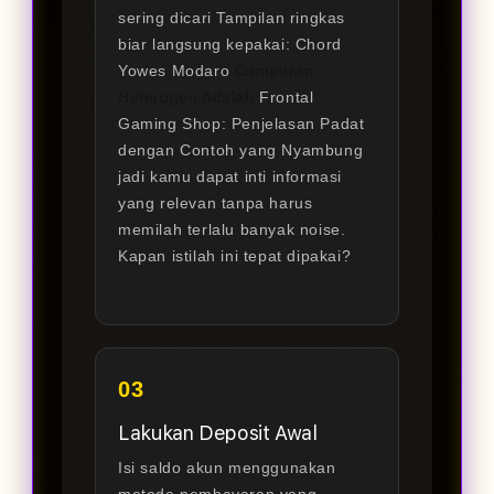
sering dicari Tampilan ringkas
biar langsung kepakai: Chord
Yowes Modaro
Campuran
Heterogen Adalah
Frontal
Gaming Shop: Penjelasan Padat
dengan Contoh yang Nyambung
jadi kamu dapat inti informasi
yang relevan tanpa harus
memilah terlalu banyak noise.
Kapan istilah ini tepat dipakai?
03
Lakukan Deposit Awal
Isi saldo akun menggunakan