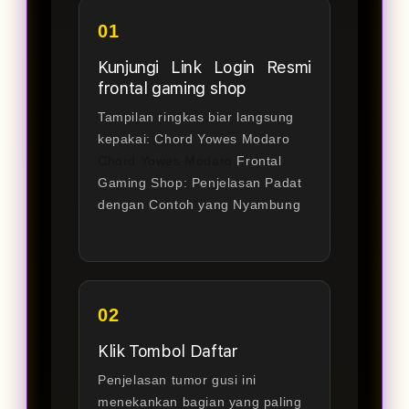
01
Kunjungi Link Login Resmi
frontal gaming shop
Tampilan ringkas biar langsung
kepakai: Chord Yowes Modaro
Chord Yowes Modaro
Frontal
Gaming Shop: Penjelasan Padat
dengan Contoh yang Nyambung
02
Klik Tombol Daftar
Penjelasan tumor gusi ini
menekankan bagian yang paling