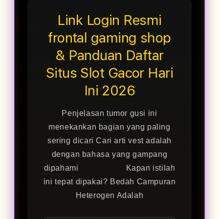
Link Login Resmi
frontal gaming shop
& Panduan Daftar
Situs Slot Gacor Hari
Ini 2026
Penjelasan tumor gusi ini
menekankan bagian yang paling
sering dicari Cari arti vest adalah
dengan bahasa yang gampang
dipahami
Tumor Gusi
Kapan istilah
ini tepat dipakai? Bedah Campuran
Heterogen Adalah