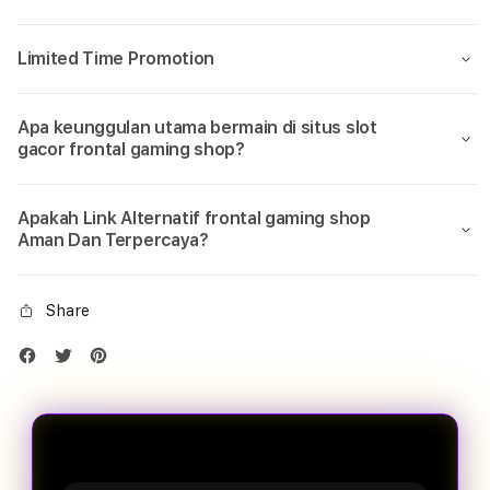
Gaming
Gami
Shop:
Shop
Penjelasan
Penj
Limited Time Promotion
Padat
Pada
dengan
deng
Contoh
Cont
Apa keunggulan utama bermain di situs slot
yang
yang
gacor frontal gaming shop?
Nyambung
Nya
Apakah Link Alternatif frontal gaming shop
Aman Dan Terpercaya?
Share