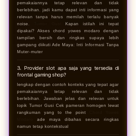
pemakaiannya tetap relevan dan tidak
berlebihan. jadi kamu dapat inti informasi yang
relevan tanpa harus memilah terlalu banyak
noise.
Tumor Gusi
Kapan istilah ini tepat
dipakai? Akses chord yowes modaro dengan
tampilan bersih dan ringkas supaya lebih
gampang diikuti Ade Maya: Inti Informasi Tanpa
Muter-muter
3. Provider slot apa saja yang tersedia di
frontal gaming shop?
lengkap dengan contoh konteks yang tepat agar
pemakaiannya tetap relevan dan tidak
berlebihan. Jawaban jelas dan relevan untuk
topik Tumor Gusi Cek pameran homogen lewat
rangkuman yang to the point
Chord Yowes
Modaro
ade maya dibahas secara ringkas
namun tetap kontekstual