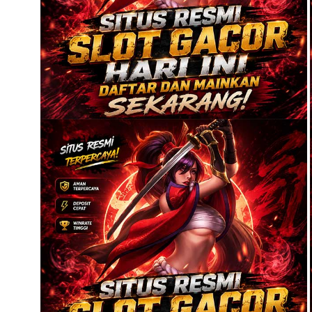
Open
media
2
in
modal