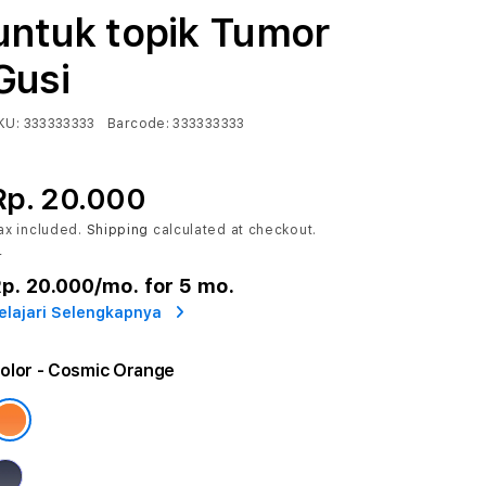
untuk topik Tumor
Gusi
KU:
333333333
Barcode:
333333333
Rp. 20.000
ax included.
Shipping
calculated at checkout.
r
p. 20.000
/mo. for 5 mo.
elajari Selengkapnya
olor
- Cosmic Orange