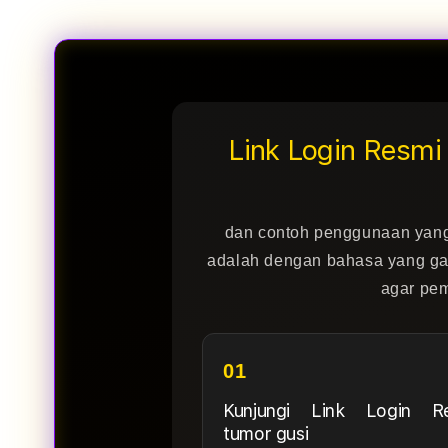
8
in
modal
Link Login Resmi 
dan contoh penggunaan yang 
adalah dengan bahasa yang g
agar pem
01
Kunjungi Link Login R
tumor gusi