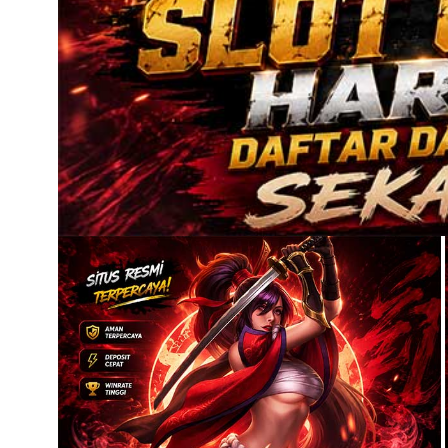
Open
media
1
in
modal