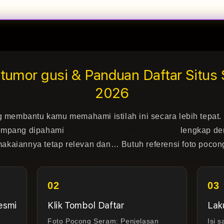
9
in
modal
tumor gusi & Panduan Daftar Situs S
2026
membantu kamu memahami istilah ini secara lebih tepat. 
ampang dipahami
Campuran Heterogen Adalah
lengkap den
akaiannya tetap relevan dan… Butuh referensi foto poco
02
03
esmi
Klik Tombol Daftar
Lak
Foto Pocong Seram: Penjelasan
Isi 