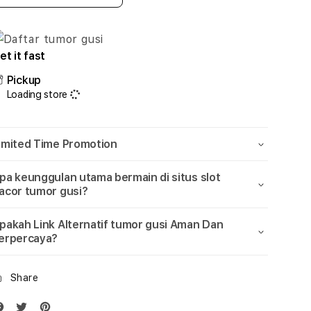
quantity
quantity
for
for
tumor
tumor
gusi
gusi
et it fast
#
#
Pickup
Jawaban
Jawaban
Loading store
jelas
jelas
dan
dan
relevan
relevan
untuk
untuk
imited Time Promotion
topik
topik
Tumor
Tumor
pa keunggulan utama bermain di situs slot
Gusi
Gusi
acor tumor gusi?
pakah Link Alternatif tumor gusi Aman Dan
erpercaya?
Share