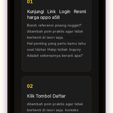
01
Kunjungi Link Login Resmi
harga oppo a58
Butuh referensi pisang nugget?
ditambah poin praktis agar tidak
berhenti di teori saja.
Kps Adalah
Hal penting yang perlu kamu tahu
soal Idzhar Halqi Istilah Inquiry
Adalah sebenarnya berarti apa?
02
Klik Tombol Daftar
ditambah poin praktis agar tidak
berhenti di teori saja. konteks