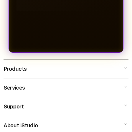
Products
Services
makna lagu young and beautiful
SLOT ONLINE
Support
AppleCare+
SITUS SLOT GACOR
Corporate
SLOT GACOR
About iStudio
My Account
Slot Online