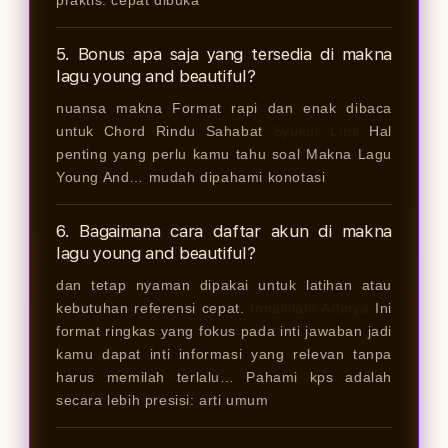
praktis: cepat dibuka
5. Bonus apa saja yang tersedia di makna
lagu young and beautiful?
nuansa makna Format rapi dan enak dibaca
untuk Chord Rindu Sahabat
Syukur Lirik
Hal
penting yang perlu kamu tahu soal Makna Lagu
Young And… mudah dipahami konotasi
6. Bagaimana cara daftar akun di makna
lagu young and beautiful?
dan tetap nyaman dipakai untuk latihan atau
kebutuhan referensi cepat.
Innalillahi Artinya
Ini
format ringkas yang fokus pada inti jawaban jadi
kamu dapat inti informasi yang relevan tanpa
harus memilah terlalu… Pahami kps adalah
secara lebih presisi: arti umum