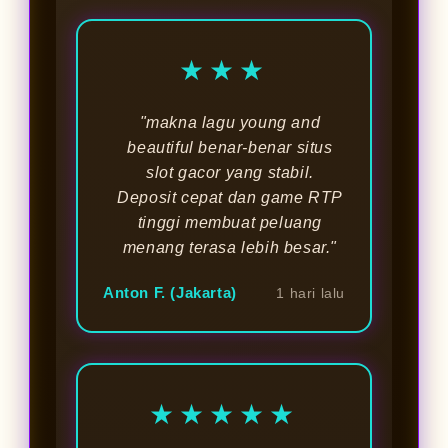
★★★
"makna lagu young and
beautiful benar-benar situs
slot gacor yang stabil.
Deposit cepat dan game RTP
tinggi membuat peluang
menang terasa lebih besar."
Anton F. (Jakarta)
1 hari lalu
★★★★★