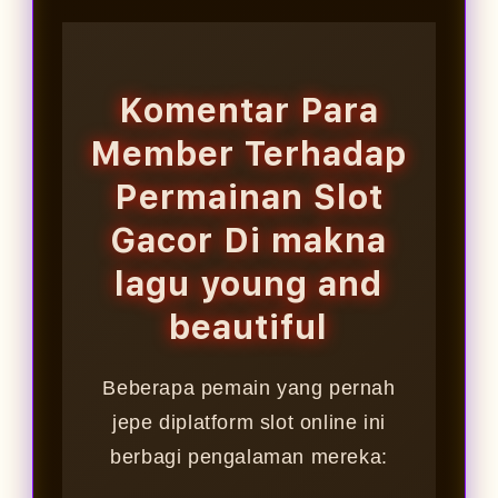
Komentar Para
Member Terhadap
Permainan Slot
Gacor Di makna
lagu young and
beautiful
Beberapa pemain yang pernah
jepe diplatform slot online ini
berbagi pengalaman mereka: