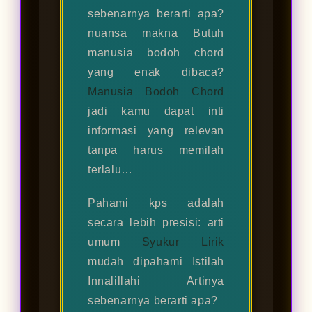
sebenarnya berarti apa?
nuansa makna Butuh
manusia bodoh chord
yang enak dibaca?
Manusia Bodoh Chord
jadi kamu dapat inti
informasi yang relevan
tanpa harus memilah
terlalu…
Pahami kps adalah
secara lebih presisi: arti
umum
Syukur Lirik
mudah dipahami Istilah
Innalillahi Artinya
sebenarnya berarti apa?