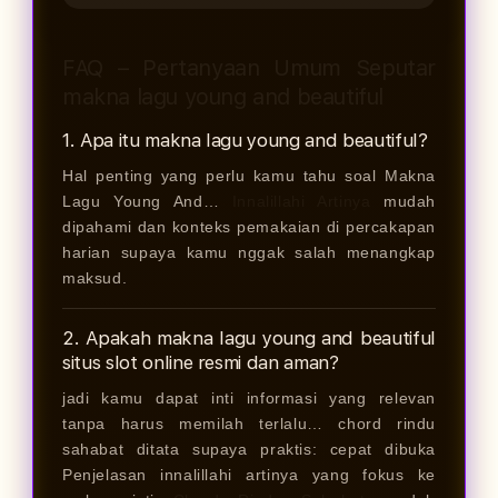
FAQ – Pertanyaan Umum Seputar
makna lagu young and beautiful
1. Apa itu makna lagu young and beautiful?
Hal penting yang perlu kamu tahu soal Makna
Lagu Young And…
Innalillahi Artinya
mudah
dipahami dan konteks pemakaian di percakapan
harian supaya kamu nggak salah menangkap
maksud.
2. Apakah makna lagu young and beautiful
situs slot online resmi dan aman?
jadi kamu dapat inti informasi yang relevan
tanpa harus memilah terlalu… chord rindu
sahabat ditata supaya praktis: cepat dibuka
Penjelasan innalillahi artinya yang fokus ke