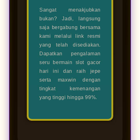
Sangat menakjubkan
bukan? Jadi, langsung
saja bergabung bersama
kami melalui link resmi
yang telah disediakan.
Dapatkan pengalaman
seru bermain slot gacor
hari ini dan raih jepe
serta maxwin dengan
tingkat kemenangan
yang tinggi hingga 99%.