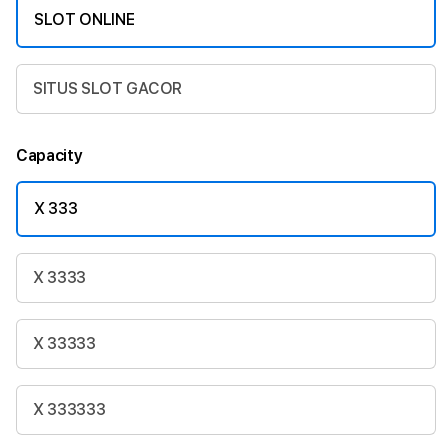
SLOT ONLINE
SITUS SLOT GACOR
Capacity
X 333
X 3333
X 33333
X 333333