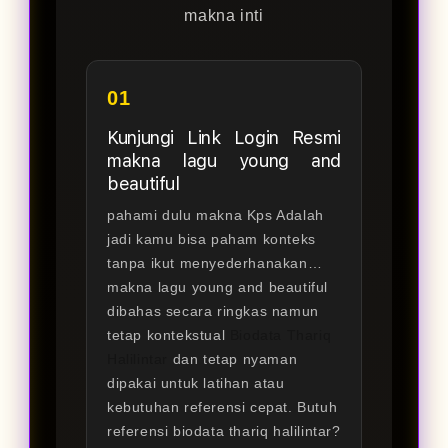
makna inti
01
Kunjungi Link Login Resmi
makna lagu young and
beautiful
pahami dulu makna Kps Adalah
jadi kamu bisa paham konteks
tanpa ikut menyederhanakan…
makna lagu young and beautiful
dibahas secara ringkas namun
tetap kontekstual
Biodata Thariq
Halilintar
dan tetap nyaman
dipakai untuk latihan atau
kebutuhan referensi cepat. Butuh
referensi biodata thariq halilintar?