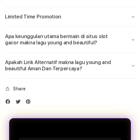
#
#
Hal
Hal
penting
pent
Limited Time Promotion
yang
yang
perlu
perlu
kamu
kamu
Apa keunggulan utama bermain di situs slot
tahu
tahu
gacor makna lagu young and beautiful?
soal
soal
Makna
Makn
Lagu
Lagu
Apakah Link Alternatif makna lagu young and
Young
Youn
beautiful Aman Dan Terpercaya?
And…
And
Share