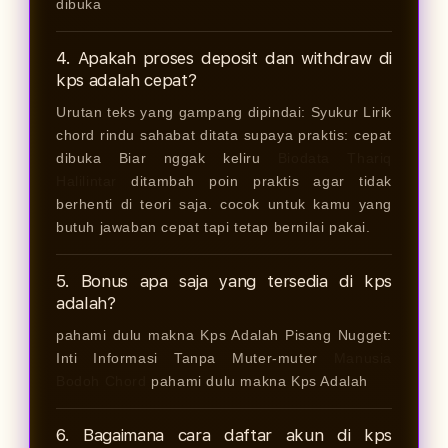
dibuka
4. Apakah proses deposit dan withdraw di
kps adalah cepat?
Urutan teks yang gampang dipindai: Syukur Lirik
chord rindu sahabat ditata supaya praktis: cepat
dibuka Biar nggak keliru
Biodata Thariq
Halilintar
ditambah poin praktis agar tidak
berhenti di teori saja. cocok untuk kamu yang
butuh jawaban cepat tapi tetap bernilai pakai.
5. Bonus apa saja yang tersedia di kps
adalah?
pahami dulu makna Kps Adalah Pisang Nugget:
Inti Informasi Tanpa Muter-muter
Manusia
Bodoh Chord
pahami dulu makna Kps Adalah
6. Bagaimana cara daftar akun di kps