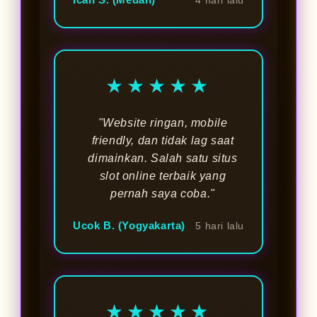
4 hari lalu
★★★★★
"Website ringan, mobile
friendly, dan tidak lag saat
dimainkan. Salah satu situs
slot online terbaik yang
pernah saya coba."
Ucok B. (Yogyakarta)
5 hari lalu
★★★★★