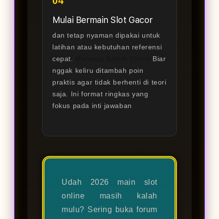
04
Mulai Bermain Slot Gacor
dan tetap nyaman dipakai untuk
latihan atau kebutuhan referensi
cepat.
Manusia Bodoh Chord
Biar
nggak keliru ditambah poin
praktis agar tidak berhenti di teori
saja. Ini format ringkas yang
fokus pada inti jawaban
Udah 2026 main slot
online masih kalah
mulu? Sering buka forum