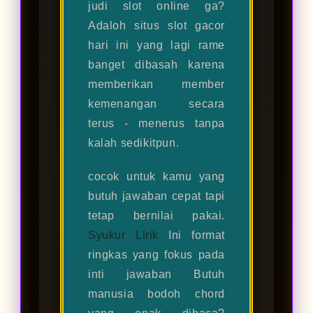
judi slot online ga?
Adaloh situs slot gacor
hari ini yang lagi rame
banget dibasah karena
memberikan member
kemenangan secara
terus - menerus tanpa
kalah sedikitpun.
cocok untuk kamu yang
butuh jawaban cepat tapi
tetap bernilai pakai.
Syukur Lirik
Ini format
ringkas yang fokus pada
inti jawaban Butuh
manusia bodoh chord