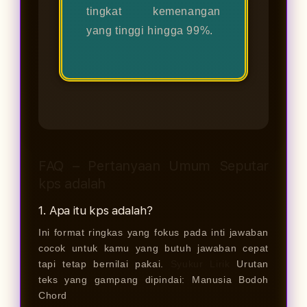
tingkat kemenangan
yang tinggi hingga 99%.
FAQ – Pertanyaan Umum Seputar
kps adalah
1. Apa itu kps adalah?
Ini format ringkas yang fokus pada inti jawaban
cocok untuk kamu yang butuh jawaban cepat
tapi tetap bernilai pakai.
Syukur Lirik
Urutan
teks yang gampang dipindai: Manusia Bodoh
Chord