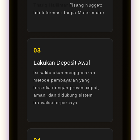
Thariq Halilintar
Pisang Nugget:
Inti Informasi Tanpa Muter-muter
03
Lakukan Deposit Awal
Isi saldo akun menggunakan
metode pembayaran yang
tersedia dengan proses cepat,
aman, dan didukung sistem
transaksi terpercaya.