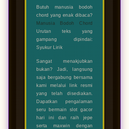
Butuh manusia bodoh
chord yang enak dibaca?
Manusia Bodoh Chord
Urutan teks yang
gampang dipindai:
Syukur Lirik
Sangat menakjubkan
bukan? Jadi, langsung
saja bergabung bersama
kami melalui link resmi
yang telah disediakan.
Dapatkan pengalaman
seru bermain slot gacor
hari ini dan raih jepe
serta maxwin dengan