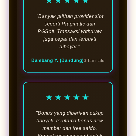
★★★★★
"Banyak pilihan provider slot
seperti Pragmatic dan
PGSoft. Transaksi withdraw
juga cepat dan terbukti
dibayar."
Bambang Y. (Bandung)
3 hari lalu
★★★★★
"Bonus yang diberikan cukup
banyak, terutama bonus new
member dan free saldo.
Sangat recommended untuk