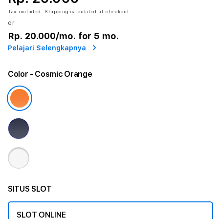
Tax included.
Shipping
calculated at checkout.
or
Rp. 20.000
/mo. for 5 mo.
Pelajari Selengkapnya
Color
- Cosmic Orange
SITUS SLOT
SLOT ONLINE