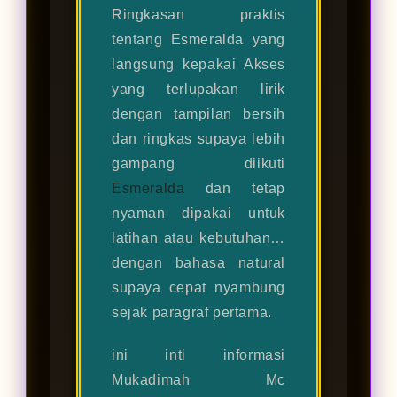
Ringkasan praktis
tentang Esmeralda yang
langsung kepakai Akses
yang terlupakan lirik
dengan tampilan bersih
dan ringkas supaya lebih
gampang diikuti
Esmeralda
dan tetap
nyaman dipakai untuk
latihan atau kebutuhan…
dengan bahasa natural
supaya cepat nyambung
sejak paragraf pertama.
ini inti informasi
Mukadimah Mc