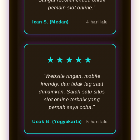
pemain slot online."
Ican S. (Medan)
4 hari lalu
★★★★★
"Website ringan, mobile
friendly, dan tidak lag saat
dimainkan. Salah satu situs
slot online terbaik yang
pernah saya coba."
Ucok B. (Yogyakarta)
5 hari lalu