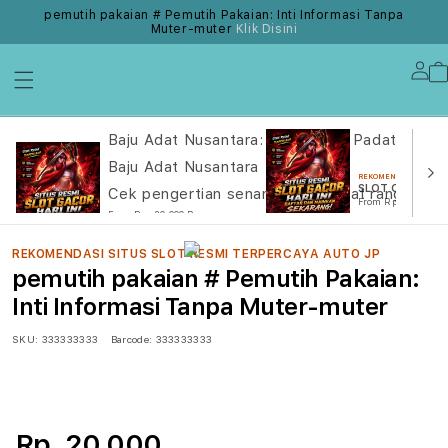
pemutih pakaian # Pemutih Pakaian: Inti Informasi Tanpa
Muter-muter
Klik Disini
Lo
in
REKOMENDASI SITUS SLOT RESMI TERPERCAYA AUTO JP
Baju Adat Nusantara: Penjelasan Padat deng
Baju Adat Nusantara
REKOMENDASI SITUS 
SLOT ONLINE
Cek pengertian senam irama lewat rangkuman y
From Rp. 20.000
From Rp. 20.000 Rp
REKOMENDASI SITUS SLOT RESMI TERPERCAYA AUTO JP
pemutih pakaian # Pemutih Pakaian:
Inti Informasi Tanpa Muter-muter
SKU:
333333333
Barcode:
333333333
Rp. 20.000