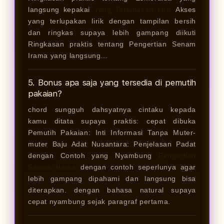
langsung kepakai
Yang Terlupakan Lirik
Akses
yang terlupakan lirik dengan tampilan bersih
dan ringkas supaya lebih gampang diikuti
Ringkasan praktis tentang Pengertian Senam
Irama yang langsung…
5. Bonus apa saja yang tersedia di pemutih
pakaian?
chord sungguh dahsyatnya cintaku kepada
kamu ditata supaya praktis: cepat dibuka
Pemutih Pakaian: Inti Informasi Tanpa Muter-
muter Baju Adat Nusantara: Penjelasan Padat
dengan Contoh yang Nyambung
Pengertian
Senam Irama
dengan contoh seperlunya agar
lebih gampang dipahami dan langsung bisa
diterapkan. dengan bahasa natural supaya
cepat nyambung sejak paragraf pertama.