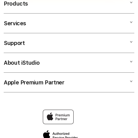
Products
Services
pemutih pakaian
SLOT ONLINE
Support
AppleCare+
SITUS SLOT GACOR
Corporate
SLOT GACOR
About iStudio
My Account
Slot Online
SITUS SLOT ONLINE
Collection & Delivery
Elush Service Provider
SITUS SLOT GACOR
Apple Premium Partner
About Us
Returns & Exchanges
Financing Options
SLOT GACOR TERPOPULER
Find an iStudio near you
Contact Us
Trade-in
SLOT
Why Shop at iStudio
FAQ
Traveller’s Reservation
Elush Corporate Website
Privacy Policy
Site Terms of Use