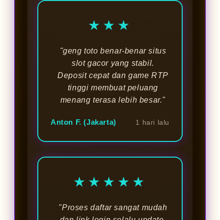
★★★
"geng toto benar-benar situs
slot gacor yang stabil.
Deposit cepat dan game RTP
tinggi membuat peluang
menang terasa lebih besar."
Anton F. (Jakarta)
1 hari lalu
★★★★★
"Proses daftar sangat mudah
dan link login selalu update.