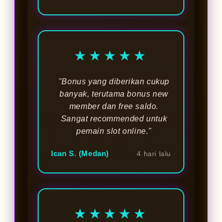
★★★★★
"Bonus yang diberikan cukup
banyak, terutama bonus new
member dan free saldo.
Sangat recommended untuk
pemain slot online."
Ican S. (Medan)
4 hari lalu
★★★★★