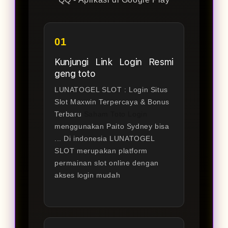
01
Kunjungi Link Login Resmi
geng toto
LUNATOGEL SLOT : Login Situs
Slot Maxwin Terpercaya & Bonus
Terbaru
Saham Toto Login
menggunakan Paito Sydney bisa
... Di indonesia LUNATOGEL
SLOT merupakan platform
permainan slot online dengan
akses login mudah