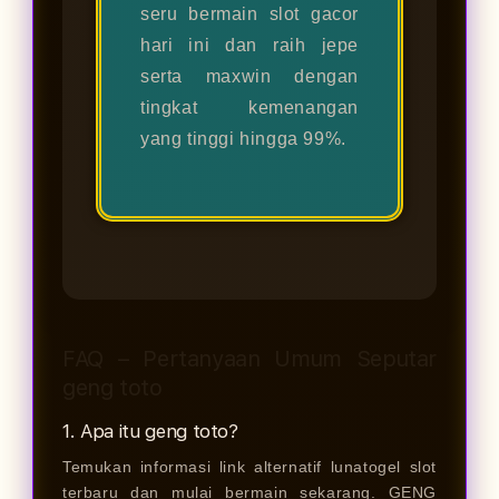
seru bermain slot gacor
hari ini dan raih jepe
serta maxwin dengan
tingkat kemenangan
yang tinggi hingga 99%.
FAQ – Pertanyaan Umum Seputar
geng toto
1. Apa itu geng toto?
Temukan informasi link alternatif lunatogel slot
terbaru dan mulai bermain sekarang. GENG