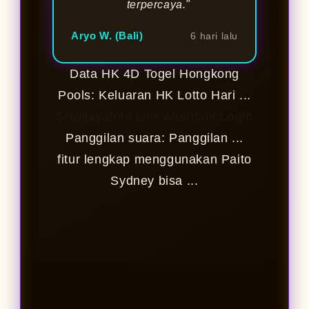
terpercaya."
Aryo W. (Bali)
6 hari lalu
Data HK 4D Togel Hongkong
Pools: Keluaran HK Lotto Hari ...
Sriwijayatoto Link Alternatif Login
Panggilan suara: Panggilan ...
fitur lengkap menggunakan Paito
Sydney bisa ...