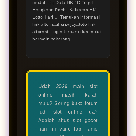
mudah
Qq
Data HK 4D Togel
Hongkong Pools: Keluaran HK
Lotto Hari ... Temukan informasi
link alternatif sriwijayatoto link
alternatif login terbaru dan mulai
bermain sekarang.
Udah 2026 main slot
online masih kalah
mulu? Sering buka forum
judi slot online ga?
Adaloh situs slot gacor
hari ini yang lagi rame