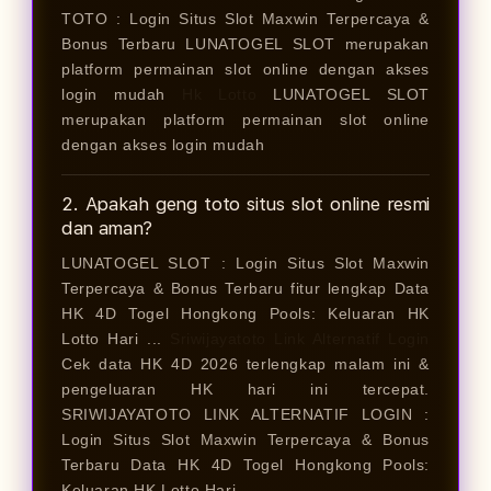
TOTO : Login Situs Slot Maxwin Terpercaya &
Bonus Terbaru LUNATOGEL SLOT merupakan
platform permainan slot online dengan akses
login mudah
Hk Lotto
LUNATOGEL SLOT
merupakan platform permainan slot online
dengan akses login mudah
2. Apakah geng toto situs slot online resmi
dan aman?
LUNATOGEL SLOT : Login Situs Slot Maxwin
Terpercaya & Bonus Terbaru fitur lengkap Data
HK 4D Togel Hongkong Pools: Keluaran HK
Lotto Hari ...
Sriwijayatoto Link Alternatif Login
Cek data HK 4D 2026 terlengkap malam ini &
pengeluaran HK hari ini tercepat.
SRIWIJAYATOTO LINK ALTERNATIF LOGIN :
Login Situs Slot Maxwin Terpercaya & Bonus
Terbaru Data HK 4D Togel Hongkong Pools:
Keluaran HK Lotto Hari ...