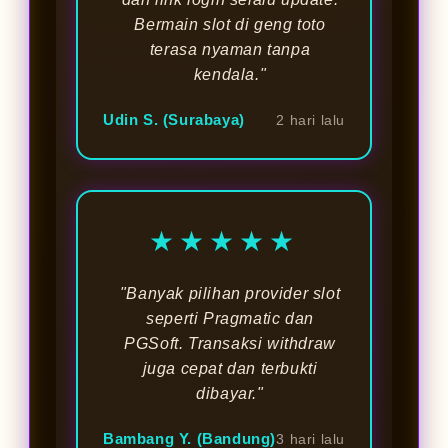
Bermain slot di geng toto
terasa nyaman tanpa
kendala."
Udin S. (Surabaya)
2 hari lalu
★★★★★
"Banyak pilihan provider slot
seperti Pragmatic dan
PGSoft. Transaksi withdraw
juga cepat dan terbukti
dibayar."
Bambang Y. (Bandung)
3 hari lalu