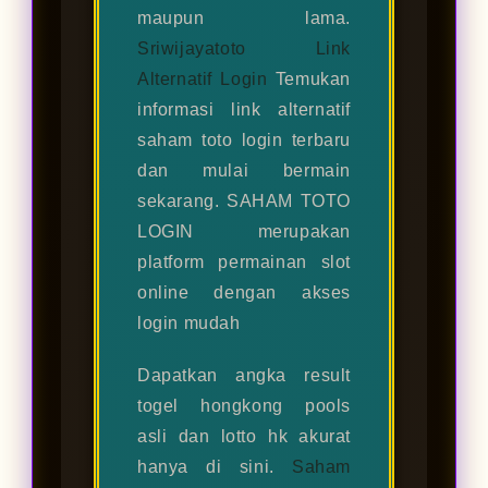
maupun lama.
Sriwijayatoto Link
Alternatif Login
Temukan
informasi link alternatif
saham toto login terbaru
dan mulai bermain
sekarang. SAHAM TOTO
LOGIN merupakan
platform permainan slot
online dengan akses
login mudah
Dapatkan angka result
togel hongkong pools
asli dan lotto hk akurat
hanya di sini.
Saham