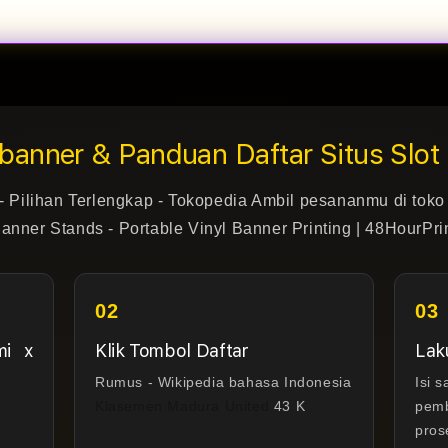
media
9
in
modal
banner & Panduan Daftar Situs Slot
- Pilihan Terlengkap - Tokopedia Ambil pesananmu di toko 
anner Stands - Portable Vinyl Banner Printing | 48HourPri
02
03
mi x
Klik Tombol Daftar
Lak
Rumus - Wikipedia bahasa Indonesia
Isi 
Klasemen Madura United
43 K
pemb
pros