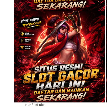
Open
media
6
in
modal
Open
of
NaN
/
-Infinity