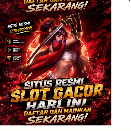
Open
media
7
in
modal
Open