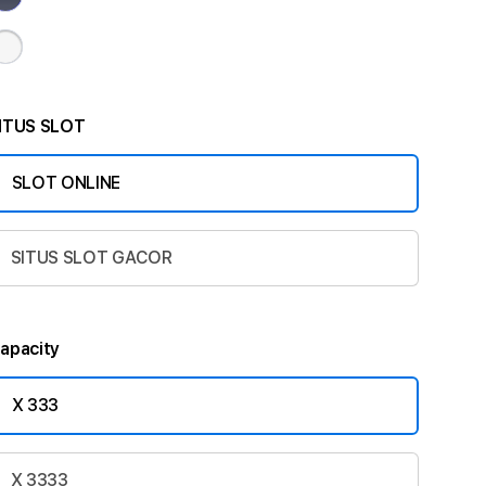
ITUS SLOT
SLOT ONLINE
SITUS SLOT GACOR
apacity
X 333
X 3333