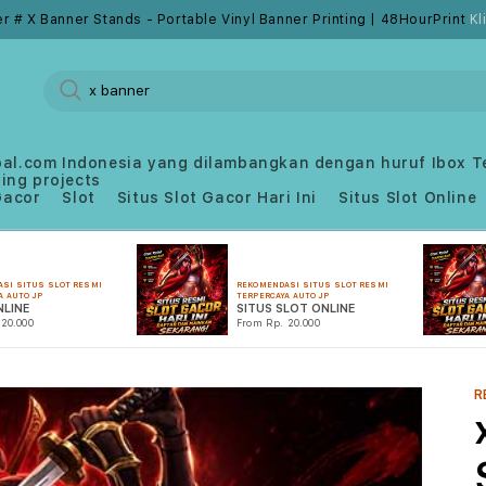
r # X Banner Stands - Portable Vinyl Banner Printing | 48HourPrint
Kl
Goal.com Indonesia yang dilambangkan dengan huruf
Ibox T
ting projects
Gacor
Slot
Situs Slot Gacor Hari Ini
Situs Slot Online
SI SITUS SLOT RESMI
REKOMENDASI SITUS SLOT RESMI
A AUTO JP
TERPERCAYA AUTO JP
NLINE
SITUS SLOT ONLINE
 20.000
From Rp. 20.000
R