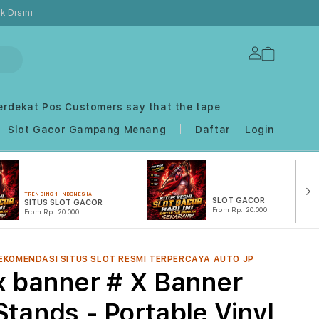
ik Disini
Log
Cart
in
erdekat
Pos Customers say that the tape
Slot Gacor Gampang Menang
Daftar
Login
TRENDING 1 INDONESIA
SLOT GACOR
SITUS SLOT GACOR
From Rp. 20.000
From Rp. 20.000
EKOMENDASI SITUS SLOT RESMI TERPERCAYA AUTO JP
x banner # X Banner
Stands - Portable Vinyl