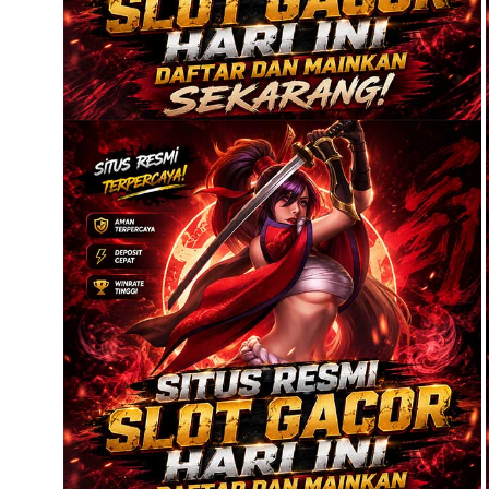
Open
media
4
in
modal