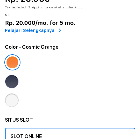
Tax included.
Shipping
calculated at checkout.
or
Rp. 20.000
/mo. for 5 mo.
Pelajari Selengkapnya
Color
- Cosmic Orange
SITUS SLOT
SLOT ONLINE