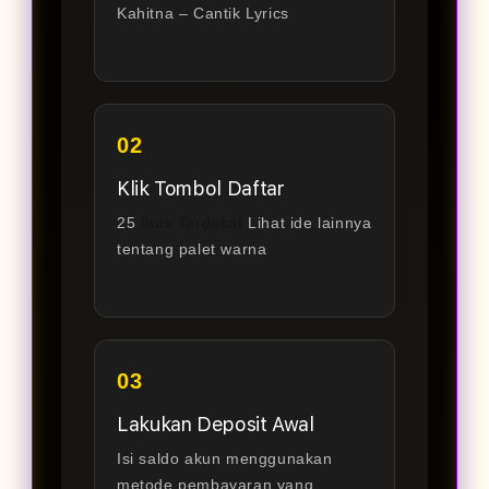
Kahitna – Cantik Lyrics
02
Klik Tombol Daftar
25
Ibox Terdekat
Lihat ide lainnya
tentang palet warna
03
Lakukan Deposit Awal
Isi saldo akun menggunakan
metode pembayaran yang