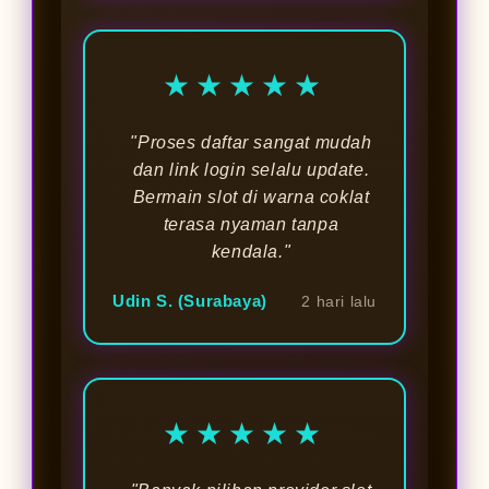
★★★★★
"Proses daftar sangat mudah
dan link login selalu update.
Bermain slot di warna coklat
terasa nyaman tanpa
kendala."
Udin S. (Surabaya)
2 hari lalu
★★★★★