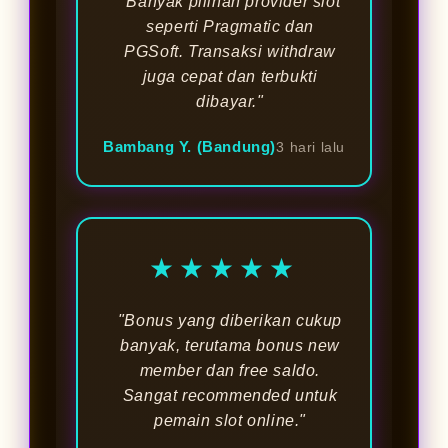
"Banyak pilihan provider slot
seperti Pragmatic dan
PGSoft. Transaksi withdraw
juga cepat dan terbukti
dibayar."
Bambang Y. (Bandung)
3 hari lalu
★★★★★
"Bonus yang diberikan cukup
banyak, terutama bonus new
member dan free saldo.
Sangat recommended untuk
pemain slot online."