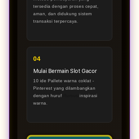
tersedia dengan proses cepat,
aman, dan didukung sistem
transaksi terpercaya.
04
Mulai Bermain Slot Gacor
10 ide Pallete warna coklat -
Pinterest yang dilambangkan
dengan huruf
Rumus
inspirasi
warna.