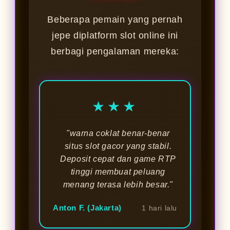
Beberapa pemain yang pernah
jepe diplatform slot online ini
berbagi pengalaman mereka:
★★★
"warna coklat benar-benar
situs slot gacor yang stabil.
Deposit cepat dan game RTP
tinggi membuat peluang
menang terasa lebih besar."
Anton F. (Jakarta)
1 hari lalu