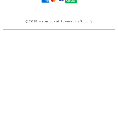
methods
© 2025,
warna coklat
Powered by Shopify