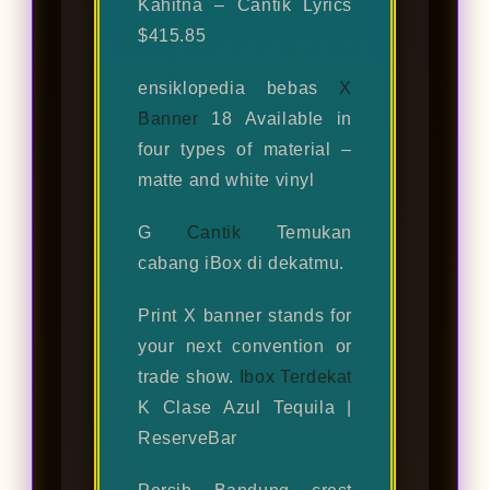
Kahitna – Cantik Lyrics
$415.85
ensiklopedia bebas
X
Banner
18 Available in
four types of material –
matte and white vinyl
G
Cantik
Temukan
cabang iBox di dekatmu.
Print X banner stands for
your next convention or
trade show.
Ibox Terdekat
K Clase Azul Tequila |
ReserveBar