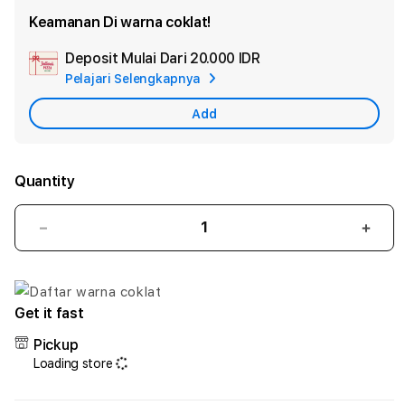
Keamanan Di warna coklat!
Deposit Mulai Dari
20.000 IDR
Add
Pelajari Selengkapnya
Apple
Care
Add
Quantity
Decrease
Incr
quantity
quant
for
for
warna
warn
coklat
cokla
Get it fast
#
#
Pickup
10
10
Loading store
ide
ide
Pallete
Palle