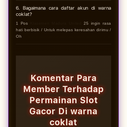
6. Bagaimana cara daftar akun di warna
coklat?
1 Pos
Klasemen Madura United
25 ingin rasa
hati berbisik / Untuk melepas keresahan dirimu /
Oh
Komentar Para
Member Terhadap
Permainan Slot
Gacor Di warna
coklat