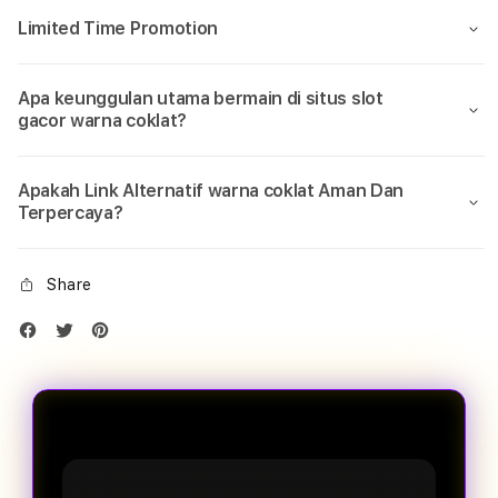
warna
warn
coklat
cokla
Limited Time Promotion
-
-
Pinterest
Pinte
Apa keunggulan utama bermain di situs slot
gacor warna coklat?
Apakah Link Alternatif warna coklat Aman Dan
Terpercaya?
Share