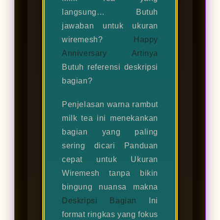
langsung… Butuh
jawaban untuk ukuran
wiremesh?
Happy
Anniversary Artinya
Butuh referensi deskripsi
bagian?
Penjelasan warna rambut
milk tea ini menekankan
bagian yang paling
sering dicari Panduan
cepat untuk Ukuran
Wiremesh tanpa bikin
bingung nuansa makna
Deskripsi Bagian
Ini
format ringkas yang fokus