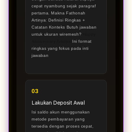
cepat nyambung sejak paragraf
pertama. Makna Fathonah
Artinya: Definisi Ringkas +
Catatan Konteks Butuh jawaban
untuk ukuran wiremesh?
Happy
Anniversary Artinya
Ini format
ringkas yang fokus pada inti
jawaban
03
Lakukan Deposit Awal
Isi saldo akun menggunakan
metode pembayaran yang
tersedia dengan proses cepat,