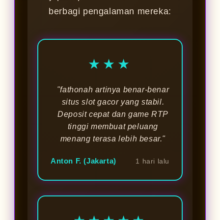
berbagi pengalaman mereka:
★★★
"fathonah artinya benar-benar
situs slot gacor yang stabil.
Deposit cepat dan game RTP
tinggi membuat peluang
menang terasa lebih besar."
Anton F. (Jakarta)
1 hari lalu