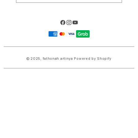
Facebook
Instagram
YouTube
Payment
methods
© 2025,
fathonah artinya
Powered by Shopify