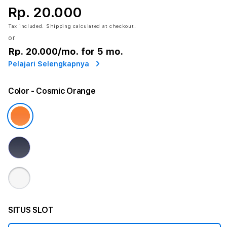
Rp. 20.000
Tax included.
Shipping
calculated at checkout.
or
Rp. 20.000
/mo. for 5 mo.
Pelajari Selengkapnya
Color
- Cosmic Orange
SITUS SLOT