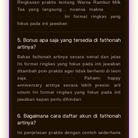
Ringkasan praktis tentang Warna Rambut Milk
Tea yang langsung… nuansa makna
Happy
Anniversary Artinya
Ini format ringkas yang
fokus pada inti jawaban
5. Bonus apa saja yang tersedia di fathonah
artinya?
Bahas fathonah artinya secara netral dan jelas
Ini format ringkas yang fokus pada inti jawaban
ditambah poin praktis agar tidak berhenti di teori
saja.
Deskripsi Bagian
Pahami happy
anniversary artinya secara lebih presisi: arti
umum Ini format ringkas yang fokus pada inti
jawaban kapan perlu dihindari
6. Bagaimana cara daftar akun di fathonah
artinya?
Ini penjelasan praktis dengan contoh sederhana