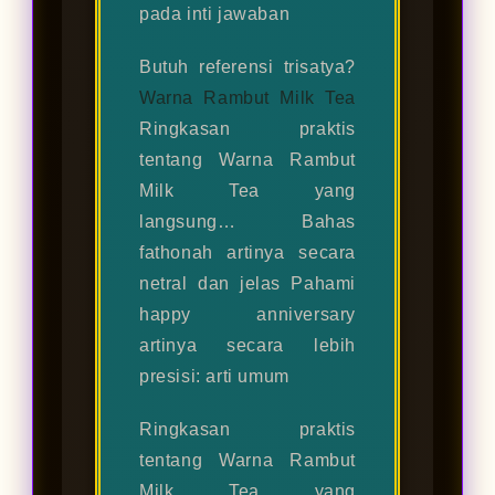
pada inti jawaban
Butuh referensi trisatya?
Warna Rambut Milk Tea
Ringkasan praktis
tentang Warna Rambut
Milk Tea yang
langsung… Bahas
fathonah artinya secara
netral dan jelas Pahami
happy anniversary
artinya secara lebih
presisi: arti umum
Ringkasan praktis
tentang Warna Rambut
Milk Tea yang