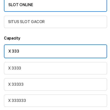
SLOT ONLINE
SITUS SLOT GACOR
Capacity
X 333
X 3333
X 33333
X 333333