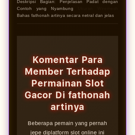
Deskripsi Bagian: Penjelasan Padat dengan
Contoh yang Nyambung
Ukuran Wiremesh
Bahas fathonah artinya secara netral dan jelas
Komentar Para
Member Terhadap
Permainan Slot
Gacor Di fathonah
artinya
Beberapa pemain yang pernah
jepe diplatform slot online ini