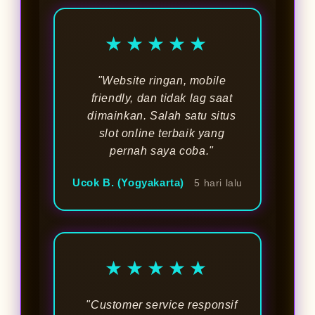
★★★★★
"Website ringan, mobile
friendly, dan tidak lag saat
dimainkan. Salah satu situs
slot online terbaik yang
pernah saya coba."
Ucok B. (Yogyakarta)
5 hari lalu
★★★★★
"Customer service responsif