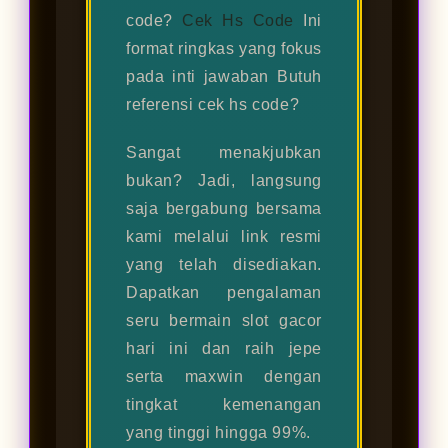
code?
Cek Hs Code
Ini
format ringkas yang fokus
pada inti jawaban Butuh
referensi cek hs code?
Sangat menakjubkan
bukan? Jadi, langsung
saja bergabung bersama
kami melalui link resmi
yang telah disediakan.
Dapatkan pengalaman
seru bermain slot gacor
hari ini dan raih jepe
serta maxwin dengan
tingkat kemenangan
yang tinggi hingga 99%.