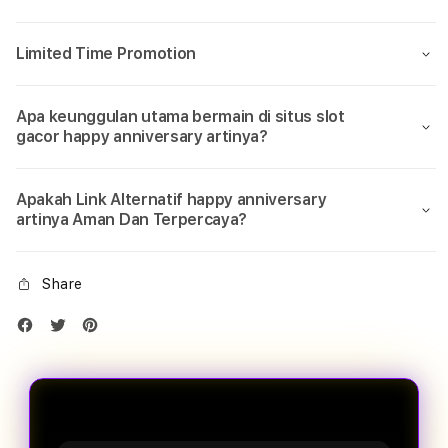
nggak
ngga
keliru,
keliru
pahami
paha
Limited Time Promotion
dulu
dulu
makna
makn
Happy
Happ
Apa keunggulan utama bermain di situs slot
Anniversary
Anni
gacor happy anniversary artinya?
Artinya
Artin
Apakah Link Alternatif happy anniversary
artinya Aman Dan Terpercaya?
Share