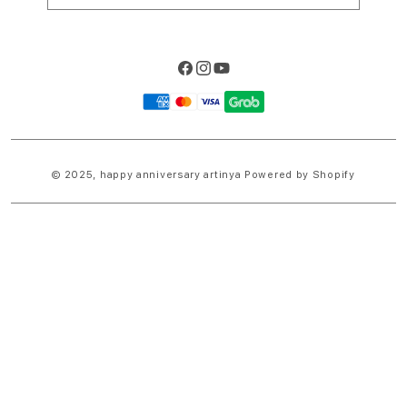
Facebook
Instagram
YouTube
Payment
methods
© 2025,
happy anniversary artinya
Powered by Shopify