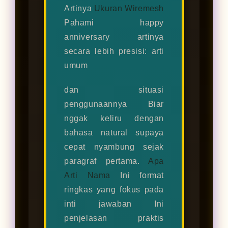
Artinya
Ukuran Wiremesh
Pahami happy
anniversary artinya
secara lebih presisi: arti
umum
dan situasi
penggunaannya Biar
nggak keliru dengan
bahasa natural supaya
cepat nyambung sejak
paragraf pertama.
Apa
Arti Nama
Ini format
ringkas yang fokus pada
inti jawaban Ini
penjelasan praktis