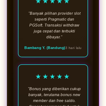
★★★★★
"Banyak pilihan provider slot
seperti Pragmatic dan
PGSoft. Transaksi withdraw
juga cepat dan terbukti
dibayar."
Bambang Y. (Bandung)
3 hari lalu
★★★★★
"Bonus yang diberikan cukup
banyak, terutama bonus new
member dan free saldo.