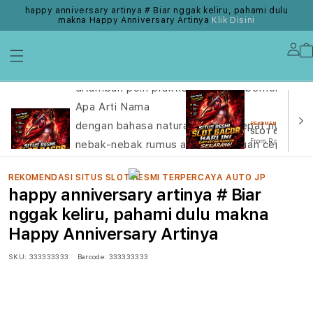
happy anniversary artinya # Biar nggak keliru, pahami dulu
makna Happy Anniversary Artinya
Klik Disini
Lo
in
REKOMENDASI SITUS SLOT RESMI TERPERCAYA AUTO JP
ditambah poin praktis agar tidak berhenti di t
Apa Arti Nama
dengan bahasa natural supaya cepat nyambung
REKOMENDASI SITUS 
SLOT ONLINE
From Rp. 20.000
nebak-nebak rumus atau… Panduan cepat unt
From Rp. 20.000 Rp
REKOMENDASI SITUS SLOT RESMI TERPERCAYA AUTO JP
happy anniversary artinya # Biar
nggak keliru, pahami dulu makna
Happy Anniversary Artinya
SKU:
333333333
Barcode:
333333333