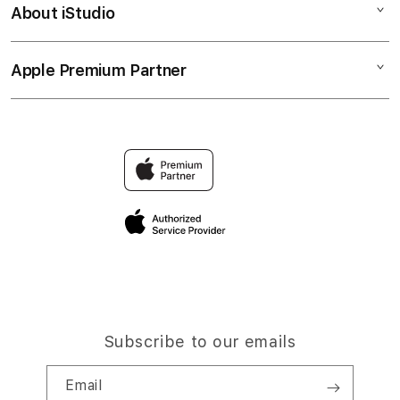
SLOT GACOR
About iStudio
My Account
Slot Online
SITUS SLOT ONLINE
Collection & Delivery
Elush Service Provider
SITUS SLOT GACOR
Apple Premium Partner
About Us
Returns & Exchanges
Financing Options
SLOT GACOR TERPOPULER
Find an iStudio near you
Contact Us
Trade-in
SLOT
Why Shop at iStudio
FAQ
Traveller’s Reservation
Elush Corporate Website
Privacy Policy
Site Terms of Use
Subscribe to our emails
Email