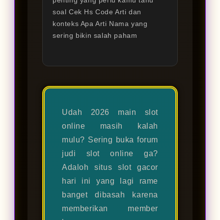
penting yang perlu kamu tahu
soal Cek Hs Code Arti dan
konteks Apa Arti Nama yang
sering bikin salah paham
Udah 2026 main slot
online masih kalah
mulu? Sering buka forum
judi slot online ga?
Adaloh situs slot gacor
hari ini yang lagi rame
banget dibasah karena
memberikan member