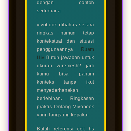
dengan contoh
sederhana
vivobook dibahas secara
ringkas namun tetap
kontekstual dan situasi
penggunaannya
Ruam
Hiv
Butuh jawaban untuk
ukuran wiremesh? jadi
kamu bisa paham
konteks tanpa ikut
menyederhanakan
berlebihan. Ringkasan
praktis tentang Vivobook
yang langsung kepakai
Butuh referensi cek hs