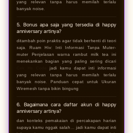
yang relevan tanpa harus memilah terlalu
banyak noise.
5. Bonus apa saja yang tersedia di happy
anniversary artinya?
ditambah poin praktis agar tidak berhenti di teori
saja. Ruam Hiv: Inti Informasi Tanpa Muter-
muter Penjelasan warna rambut milk tea ini
menekankan bagian yang paling sering dicari
Cek Hs Code
jadi kamu dapat inti informasi
yang relevan tanpa harus memilah terlalu
banyak noise. Panduan cepat untuk Ukuran
Wiremesh tanpa bikin bingung
6. Bagaimana cara daftar akun di happy
anniversary artinya?
dan konteks pemakaian di percakapan harian
supaya kamu nggak salah… jadi kamu dapat inti