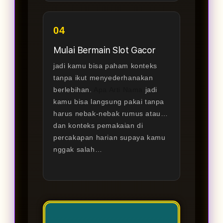
04
Mulai Bermain Slot Gacor
jadi kamu bisa paham konteks
tanpa ikut menyederhanakan
berlebihan.
Apa Arti Nama
jadi
kamu bisa langsung pakai tanpa
harus nebak-nebak rumus atau…
dan konteks pemakaian di
percakapan harian supaya kamu
nggak salah…