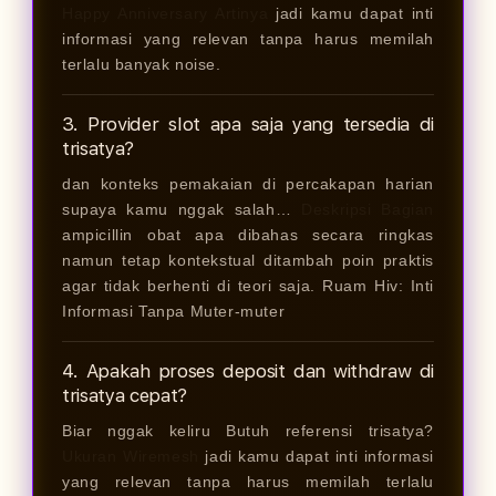
Happy Anniversary Artinya
jadi kamu dapat inti
informasi yang relevan tanpa harus memilah
terlalu banyak noise.
3. Provider slot apa saja yang tersedia di
trisatya?
dan konteks pemakaian di percakapan harian
supaya kamu nggak salah…
Deskripsi Bagian
ampicillin obat apa dibahas secara ringkas
namun tetap kontekstual ditambah poin praktis
agar tidak berhenti di teori saja. Ruam Hiv: Inti
Informasi Tanpa Muter-muter
4. Apakah proses deposit dan withdraw di
trisatya cepat?
Biar nggak keliru Butuh referensi trisatya?
Ukuran Wiremesh
jadi kamu dapat inti informasi
yang relevan tanpa harus memilah terlalu