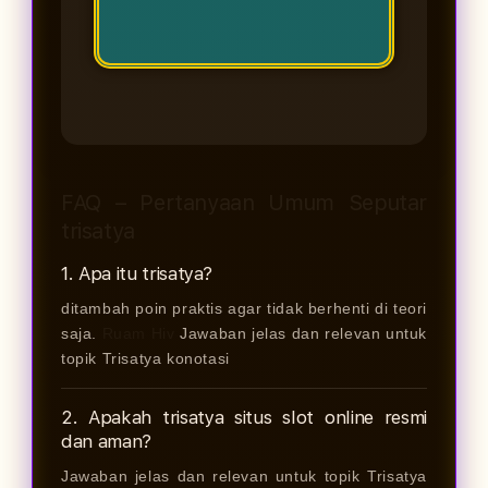
FAQ – Pertanyaan Umum Seputar
trisatya
1. Apa itu trisatya?
ditambah poin praktis agar tidak berhenti di teori
saja.
Ruam Hiv
Jawaban jelas dan relevan untuk
topik Trisatya konotasi
2. Apakah trisatya situs slot online resmi
dan aman?
Jawaban jelas dan relevan untuk topik Trisatya