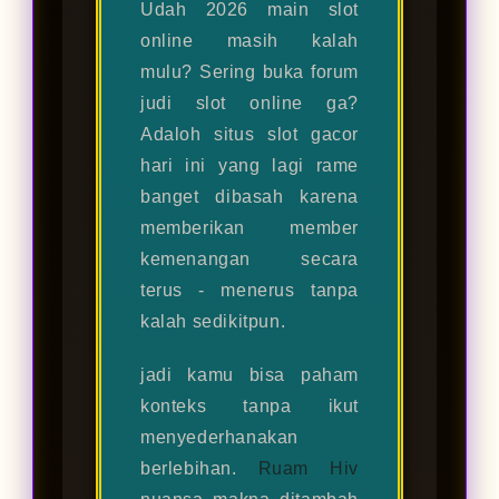
Udah 2026 main slot
online masih kalah
mulu? Sering buka forum
judi slot online ga?
Adaloh situs slot gacor
hari ini yang lagi rame
banget dibasah karena
memberikan member
kemenangan secara
terus - menerus tanpa
kalah sedikitpun.
jadi kamu bisa paham
konteks tanpa ikut
menyederhanakan
berlebihan.
Ruam Hiv