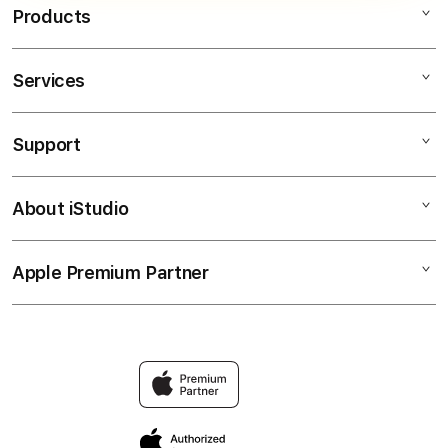
Products
Services
trisatya
SLOT ONLINE
Support
AppleCare+
SITUS SLOT GACOR
Corporate
SLOT GACOR
About iStudio
My Account
Slot Online
SITUS SLOT ONLINE
Collection & Delivery
Elush Service Provider
SITUS SLOT GACOR
Apple Premium Partner
About Us
Returns & Exchanges
Financing Options
SLOT GACOR TERPOPULER
Find an iStudio near you
Contact Us
Trade-in
SLOT
Why Shop at iStudio
FAQ
Traveller’s Reservation
Elush Corporate Website
Privacy Policy
Site Terms of Use