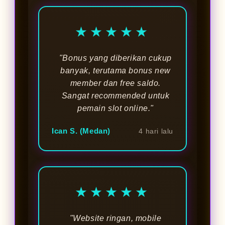
★★★★★
"Bonus yang diberikan cukup
banyak, terutama bonus new
member dan free saldo.
Sangat recommended untuk
pemain slot online."
Ican S. (Medan)
4 hari lalu
★★★★★
"Website ringan, mobile