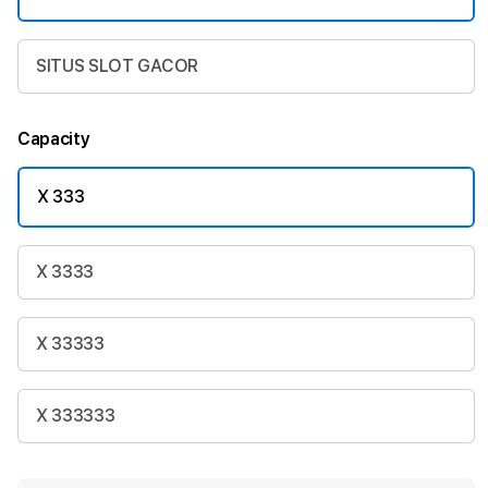
SITUS SLOT GACOR
Capacity
X 333
X 3333
X 33333
X 333333