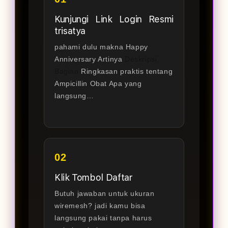
Kunjungi Link Login Resmi
trisatya
pahami dulu makna Happy
Anniversary Artinya
Deskripsi
Bagian
Ringkasan praktis tentang
Ampicillin Obat Apa yang
langsung…
02
Klik Tombol Daftar
Butuh jawaban untuk ukuran
wiremesh? jadi kamu bisa
langsung pakai tanpa harus