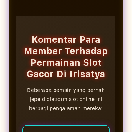
Komentar Para
Member Terhadap
Permainan Slot
Gacor Di trisatya
Beberapa pemain yang pernah
jepe diplatform slot online ini
berbagi pengalaman mereka: