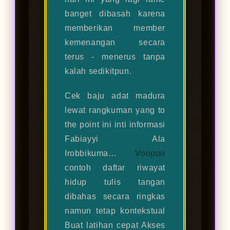
banget dibasah karena
memberikan member
kemenangan secara
terus - menerus tanpa
kalah sedikitpun.
Cek baju adat madura
lewat rangkuman yang to
the point ini inti informasi
Fabiayyi Ala
Irobbikuma…
Voopoo
contoh daftar riwayat
hidup tulis tangan
dibahas secara ringkas
namun tetap kontekstual
Buat latihan cepat Akses