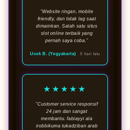
"Website ringan, mobile
friendly, dan tidak lag saat
dimainkan. Salah satu situs
slot online terbaik yang
pernah saya coba."
Ucok B. (Yogyakarta)
5 hari lalu
★★★★★
"Customer service responsif
24 jam dan sangat
membantu. fabiayyi ala
irobbikuma tukadziban arab