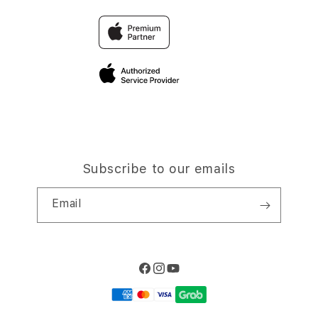
SLOT
Why Shop at iStudio
FAQ
Traveller’s Reservation
Elush Corporate Website
Privacy Policy
Site Terms of Use
Subscribe to our emails
Email
Facebook
Instagram
YouTube
Payment
methods