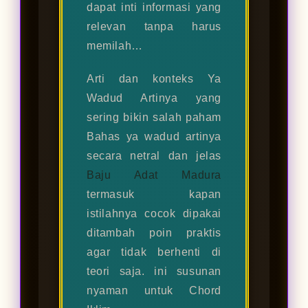
dapat inti informasi yang
relevan tanpa harus
memilah…
Arti dan konteks Ya
Wadud Artinya yang
sering bikin salah paham
Bahas ya wadud artinya
secara netral dan jelas
Baju Adat Madura
termasuk kapan
istilahnya cocok dipakai
ditambah poin praktis
agar tidak berhenti di
teori saja. ini susunan
nyaman untuk Chord