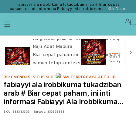
fabiayyi ala irobbikuma tukadziban arab # Biar cepat
paham, ini inti informasi Fabiayyi Ala Irobbikuma…
Klik Disini
Lo
in
REKOMENDASI SITUS SLOT RESMI TERPERCAYA AUTO JP
Ringkasan praktis tentang Celana Panjang Pr
Baju Adat Madura
Biar cepat paham ini susunan nyaman untuk Cho
REKOMENDASI SITUS 
SLOT ONLINE
From Rp. 20.000
namun tetap kontekstual
From Rp. 20.000 Rp
REKOMENDASI SITUS SLOT RESMI TERPERCAYA AUTO JP
fabiayyi ala irobbikuma tukadziban
arab # Biar cepat paham, ini inti
informasi Fabiayyi Ala Irobbikuma…
SKU:
333333333
Barcode:
333333333