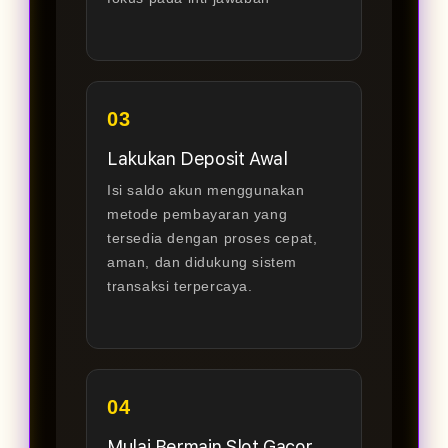
03
Lakukan Deposit Awal
Isi saldo akun menggunakan
metode pembayaran yang
tersedia dengan proses cepat,
aman, dan didukung sistem
transaksi terpercaya.
04
Mulai Bermain Slot Gacor