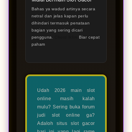
Bahas ya wadud artinya secara
netral dan jelas kapan perlu
dihindari termasuk penataan
bagian yang sering dicari
pengguna.
Chord Iklim
Biar cepat
paham
Udah 2026 main slot
online masih kalah
mulu? Sering buka forum
judi slot online ga?
Adaloh situs slot gacor
hari ini yang lagi rame