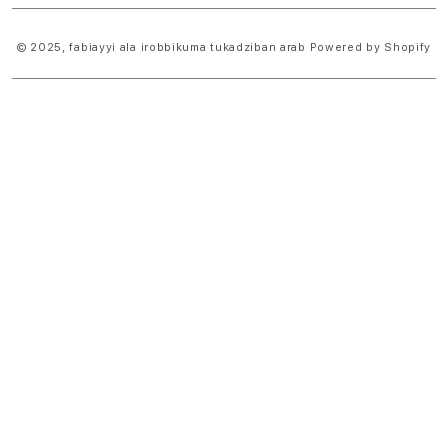
© 2025,
fabiayyi ala irobbikuma tukadziban arab
Powered by Shopify