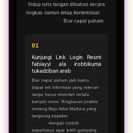
hidup tulis tangan dibahas secara
ringkas namun tetap kontekstual
Ya
Wadud Artinya
Biar cepat paham
01
Kunjungi Link Login Resmi
fabiayyi ala irobbikuma
tukadziban arab
Biar cepat paham jadi kamu
dapat inti informasi yang relevan
tanpa harus memilah terlalu
banyak noise. Ringkasan praktis
tentang Baju Adat Madura yang
langsung kepakai
Baju Adat
Madura
dengan contoh
seperlunya agar lebih gampang