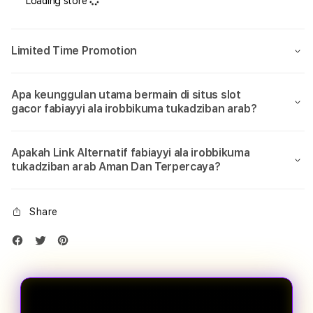
Loading store
arab
arab
#
#
Biar
Biar
cepat
cepa
Limited Time Promotion
paham,
paha
ini
ini
inti
inti
Apa keunggulan utama bermain di situs slot
informasi
infor
gacor fabiayyi ala irobbikuma tukadziban arab?
Fabiayyi
Fabia
Ala
Ala
Irobbikuma…
Irob
Apakah Link Alternatif fabiayyi ala irobbikuma
tukadziban arab Aman Dan Terpercaya?
Share