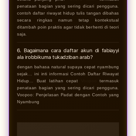
penataan bagian yang sering dicari pengguna.
contoh daftar riwayat hidup tulis tangan dibahas
secara ringkas namun tetap kontekstual
ditambah poin praktis agar tidak berhenti di teori
saja.
6. Bagaimana cara daftar akun di fabiayyi
ala irobbikuma tukadziban arab?
dengan bahasa natural supaya cepat nyambung
sejak… ini inti informasi Contoh Daftar Riwayat
Hidup… Buat latihan cepat
Voopoo
termasuk
penataan bagian yang sering dicari pengguna.
Voopoo: Penjelasan Padat dengan Contoh yang
Nyambung