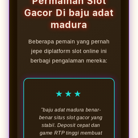
Permainan Slot
Gacor Di baju adat
madura
Beberapa pemain yang pernah
jepe diplatform slot online ini
berbagi pengalaman mereka:
★★★
"baju adat madura benar-
benar situs slot gacor yang
stabil. Deposit cepat dan
game RTP tinggi membuat