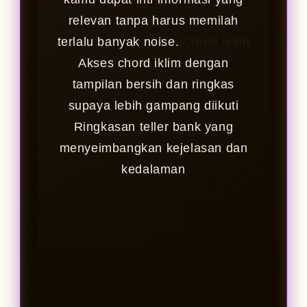
relevan tanpa harus memilah
terlalu banyak noise.
Chord Iklim
Akses chord iklim dengan
tampilan bersih dan ringkas
supaya lebih gampang diikuti
Ringkasan teller bank yang
menyeimbangkan kejelasan dan
kedalaman