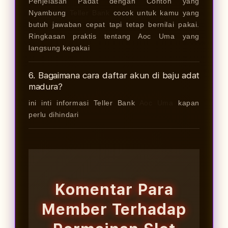
Penjelasan Padat dengan Contoh yang
Nyambung
Teller Bank
cocok untuk kamu yang
butuh jawaban cepat tapi tetap bernilai pakai.
Ringkasan praktis tentang Aoc Uma yang
langsung kepakai
6. Bagaimana cara daftar akun di baju adat
madura?
ini inti informasi Teller Bank
Aoc Uma
kapan
perlu dihindari
Komentar Para
Member Terhadap