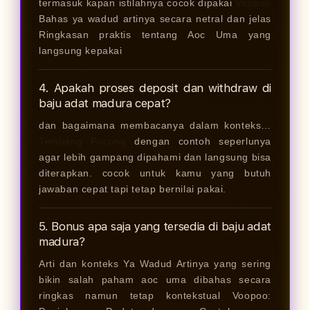
termasuk kapan istilahnya cocok dipakai
Voopoo
Bahas ya wadud artinya secara netral dan jelas
Ringkasan praktis tentang Aoc Uma yang
langsung kepakai
4. Apakah proses deposit dan withdraw di
baju adat madura cepat?
dan bagaimana membacanya dalam konteks…
Tembang Pocung
dengan contoh seperlunya
agar lebih gampang dipahami dan langsung bisa
diterapkan. cocok untuk kamu yang butuh
jawaban cepat tapi tetap bernilai pakai.
5. Bonus apa saja yang tersedia di baju adat
madura?
Arti dan konteks Ya Wadud Artinya yang sering
bikin salah paham aoc uma dibahas secara
ringkas namun tetap kontekstual Voopoo: