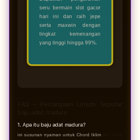
seru bermain slot gacor
hari ini dan raih jepe
serta maxwin dengan
tingkat kemenangan
yang tinggi hingga 99%.
FAQ – Pertanyaan Umum Seputar
baju adat madura
1. Apa itu baju adat madura?
ini susunan nyaman untuk Chord Iklim
Aoc Uma