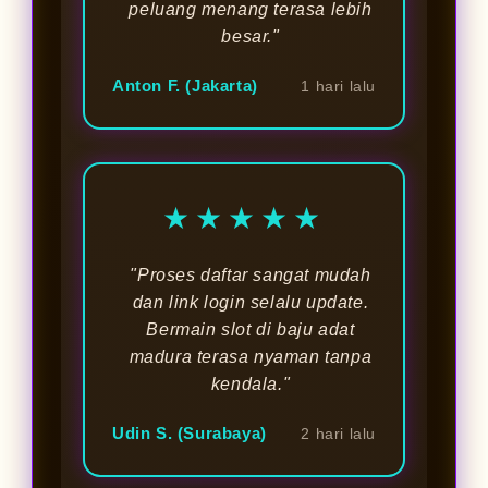
peluang menang terasa lebih
besar."
Anton F. (Jakarta)
1 hari lalu
★★★★★
"Proses daftar sangat mudah
dan link login selalu update.
Bermain slot di baju adat
madura terasa nyaman tanpa
kendala."
Udin S. (Surabaya)
2 hari lalu