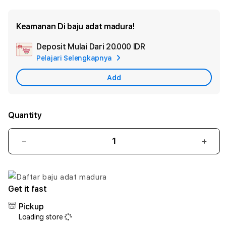
Keamanan Di baju adat madura!
Deposit Mulai Dari
20.000 IDR
Add
Pelajari Selengkapnya
Apple
Care
Add
Quantity
Decrease
Incr
quantity
quant
for
for
baju
baju
adat
adat
Get it fast
madura
madu
Pickup
#
#
Loading store
Ringkasan
Ring