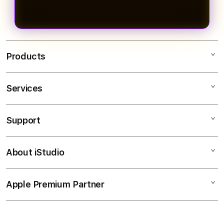
Products
Services
baju adat madura
SLOT ONLINE
Support
AppleCare+
SITUS SLOT GACOR
Corporate
SLOT GACOR
About iStudio
My Account
Slot Online
SITUS SLOT ONLINE
Collection & Delivery
Elush Service Provider
SITUS SLOT GACOR
Apple Premium Partner
About Us
Returns & Exchanges
Financing Options
SLOT GACOR TERPOPULER
Find an iStudio near you
Contact Us
Trade-in
SLOT
Why Shop at iStudio