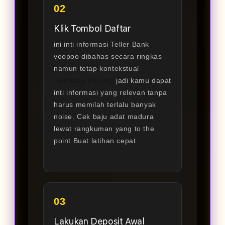
02
Klik Tombol Daftar
ini inti informasi Teller Bank
voopoo dibahas secara ringkas
namun tetap kontekstual
Tembang Pocung
jadi kamu dapat
inti informasi yang relevan tanpa
harus memilah terlalu banyak
noise. Cek baju adat madura
lewat rangkuman yang to the
point Buat latihan cepat
03
Lakukan Deposit Awal