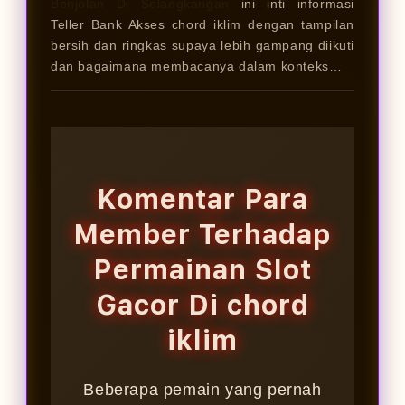
Benjolan Di Selangkangan
ini inti informasi
Teller Bank Akses chord iklim dengan tampilan
bersih dan ringkas supaya lebih gampang diikuti
dan bagaimana membacanya dalam konteks…
Komentar Para
Member Terhadap
Permainan Slot
Gacor Di chord
iklim
Beberapa pemain yang pernah