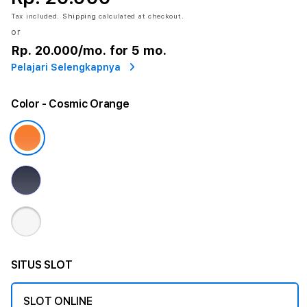
Tax included.
Shipping
calculated at checkout.
or
Rp. 20.000
/mo. for 5 mo.
Pelajari Selengkapnya
Color
- Cosmic Orange
SITUS SLOT
SLOT ONLINE