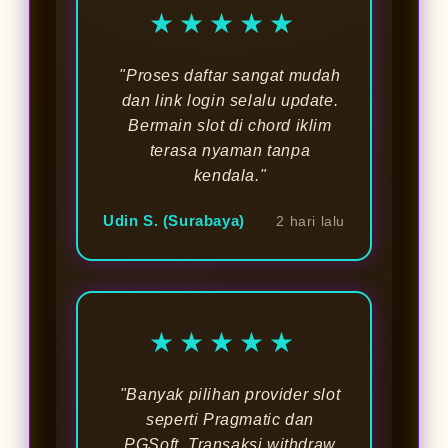
★★★★★
"Proses daftar sangat mudah
dan link login selalu update.
Bermain slot di chord iklim
terasa nyaman tanpa
kendala."
Udin S. (Surabaya)
2 hari lalu
★★★★★
"Banyak pilihan provider slot
seperti Pragmatic dan
PGSoft. Transaksi withdraw