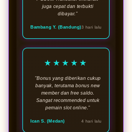
juga cepat dan terbukti
dibayar."
Bambang Y. (Bandung)
3 hari lalu
★★★★★
"Bonus yang diberikan cukup
banyak, terutama bonus new
member dan free saldo.
Sangat recommended untuk
pemain slot online."
Ican S. (Medan)
4 hari lalu