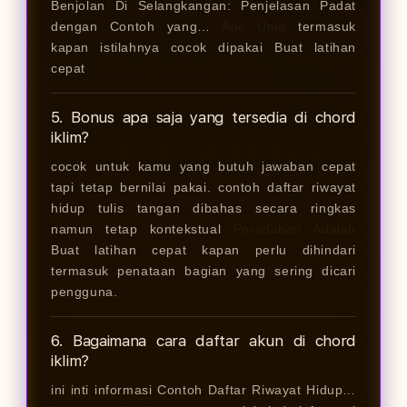
Benjolan Di Selangkangan: Penjelasan Padat
dengan Contoh yang…
Aoc Uma
termasuk
kapan istilahnya cocok dipakai Buat latihan
cepat
5. Bonus apa saja yang tersedia di chord
iklim?
cocok untuk kamu yang butuh jawaban cepat
tapi tetap bernilai pakai. contoh daftar riwayat
hidup tulis tangan dibahas secara ringkas
namun tetap kontekstual
Peradaban Adalah
Buat latihan cepat kapan perlu dihindari
termasuk penataan bagian yang sering dicari
pengguna.
6. Bagaimana cara daftar akun di chord
iklim?
ini inti informasi Contoh Daftar Riwayat Hidup…