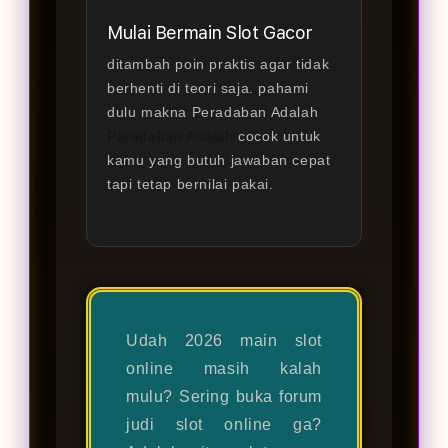
Mulai Bermain Slot Gacor
ditambah poin praktis agar tidak
berhenti di teori saja. pahami
dulu makna Peradaban Adalah
Peradaban Adalah
cocok untuk
kamu yang butuh jawaban cepat
tapi tetap bernilai pakai.
Udah 2026 main slot
online masih kalah
mulu? Sering buka forum
judi slot online ga?