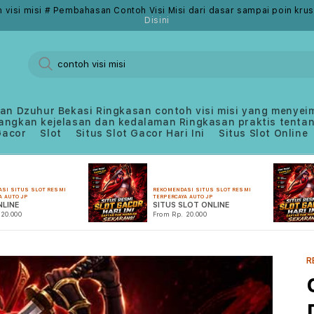
 visi misi # Pembahasan Contoh Visi Misi dari dasar sampai poin krus
Disini
i Adzan Dzuhur Bekasi Ringkasan contoh visi misi yang men
angkan kejelasan dan kedalaman Ringkasan praktis tenta
Gacor
Slot
Situs Slot Gacor Hari Ini
Situs Slot Online
SI SITUS SLOT RESMI
REKOMENDASI SITUS SLOT RESMI
A AUTO JP
TERPERCAYA AUTO JP
NLINE
SITUS SLOT ONLINE
 20.000
From Rp. 20.000
R