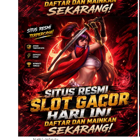
Open
media
6
in
modal
Open
of
NaN
/
-Infinity