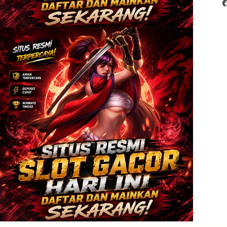
Open
media
7
in
modal
Open