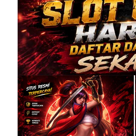
Open
media
1
in
modal