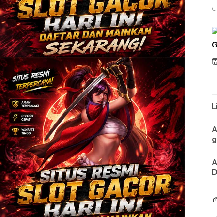
G
Open
media
5
in
modal
L
A
g
A
D