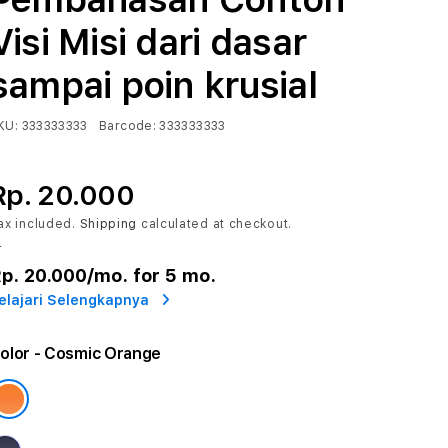
Visi Misi dari dasar
sampai poin krusial
KU:
333333333
Barcode:
333333333
Rp. 20.000
ax included.
Shipping
calculated at checkout.
r
p. 20.000
/mo. for 5 mo.
elajari Selengkapnya
olor
- Cosmic Orange