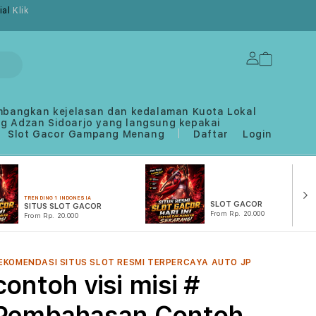
ial
Klik
Log
Cart
in
yeimbangkan kejelasan dan kedalaman
Kuota Lokal
ng Adzan Sidoarjo yang langsung kepakai
Slot Gacor Gampang Menang
Daftar
Login
TRENDING 1 INDONESIA
SLOT GACOR
SITUS SLOT GACOR
From Rp. 20.000
From Rp. 20.000
EKOMENDASI SITUS SLOT RESMI TERPERCAYA AUTO JP
contoh visi misi #
Pembahasan Contoh