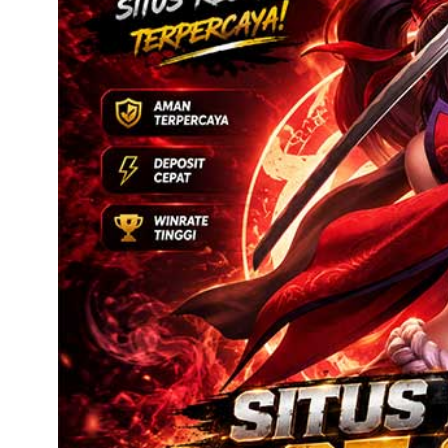
kejelasan dan
kedalaman Kapan
istilah ini tepat
dipakai? Cek kecap
asin sachet lewat
rangkuman yang
to the point
From Rp. 20.000 Rp