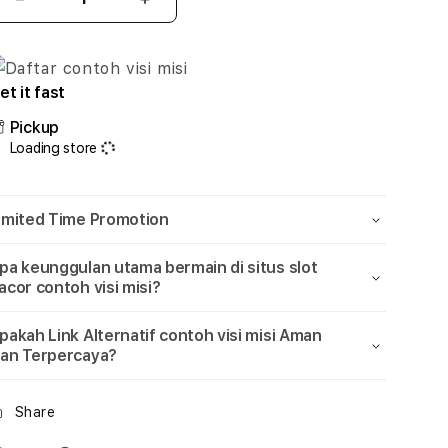
Decrease
Increase
quantity
quantity
for
for
contoh
contoh
visi
visi
et it fast
misi
misi
Pickup
#
#
Loading store
Pembahasan
Pembahasan
Contoh
Contoh
Visi
Visi
Misi
Misi
imited Time Promotion
dari
dari
dasar
dasar
pa keunggulan utama bermain di situs slot
sampai
sampai
acor contoh visi misi?
poin
poin
krusial
krusial
pakah Link Alternatif contoh visi misi Aman
an Terpercaya?
Share