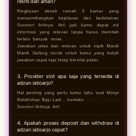
resmi dan aman?
Ringkasan denah rumah 3 kamar yang
menyeimbangkan kejelasan dan kedalaman
Sunmori Artinya: Arti jadi kamu dapat inti
informasi yang relevan tanpa harus memilah
terlalu banyak noise.
Denah Rumah 3 Kamar
Jawaban jelas dan relevan untuk topik Manik
Manik Gelang cocok untuk kamu yang butuh
jawaban cepat tapi tetap bernilai pakai.
3. Provider slot apa saja yang tersedia di
adzan sidoarjo?
Hal penting yang perlu kamu tahu soal Mimpi
Melahirkan Bayi Laki… konteks
Sunmori Artinya
Sunmori Artinya: Arti
4. Apakah proses deposit dan withdraw di
adzan sidoarjo cepat?