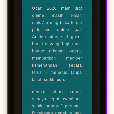
Udah 2026 main slot
online masih kalah
mulu? Sering buka forum
judi slot online ga?
Adaloh situs slot gacor
hari ini yang lagi rame
banget dibasah karena
memberikan member
kemenangan secara
terus - menerus tanpa
kalah sedikitpun.
dengan bahasa natural
supaya cepat nyambung
sejak paragraf pertama.
Ringkasan denah rumah