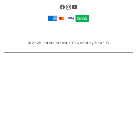
Facebook
Instagram
YouTube
Payment
methods
© 2025,
adzan sidoarjo
Powered by Shopify