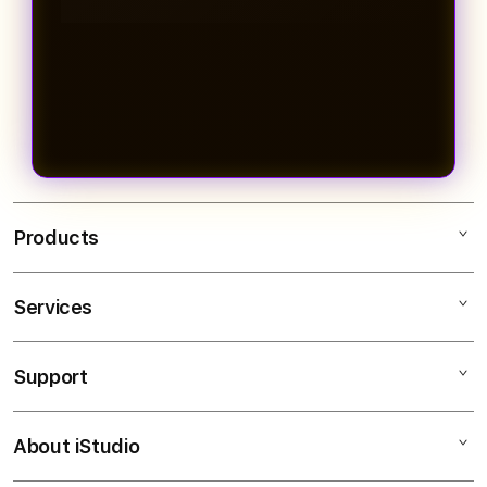
Products
Services
adzan sidoarjo
SLOT ONLINE
Support
AppleCare+
SITUS SLOT GACOR
Corporate
SLOT GACOR
About iStudio
My Account
Slot Online
SITUS SLOT ONLINE