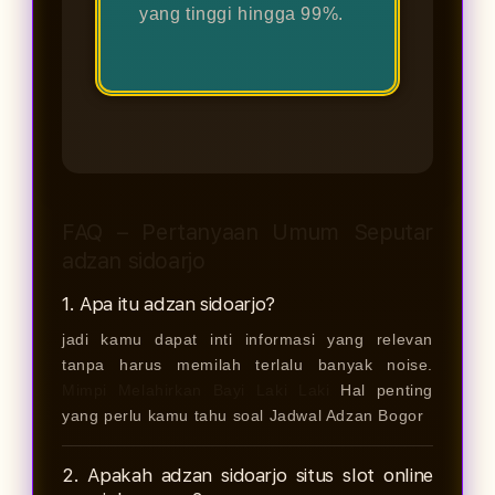
yang tinggi hingga 99%.
FAQ – Pertanyaan Umum Seputar
adzan sidoarjo
1. Apa itu adzan sidoarjo?
jadi kamu dapat inti informasi yang relevan
tanpa harus memilah terlalu banyak noise.
Mimpi Melahirkan Bayi Laki Laki
Hal penting
yang perlu kamu tahu soal Jadwal Adzan Bogor
2. Apakah adzan sidoarjo situs slot online