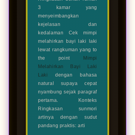
3 kamar yang
menyeimbangkan
kejelasan dan
kedalaman Cek mimpi
melahirkan bayi laki laki
lewat rangkuman yang to
the point
Mimpi
Melahirkan Bayi Laki
Laki
dengan bahasa
natural supaya cepat
nyambung sejak paragraf
pertama. Konteks
Ringkasan sunmori
artinya dengan sudut
pandang praktis: arti