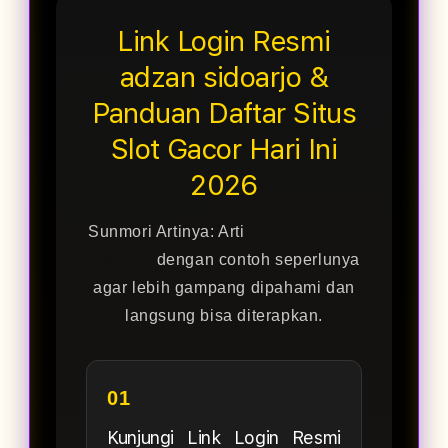
Link Login Resmi
adzan sidoarjo &
Panduan Daftar Situs
Slot Gacor Hari Ini
2026
Sunmori Artinya: Arti
Denah Rumah
3 Kamar
dengan contoh seperlunya
agar lebih gampang dipahami dan
langsung bisa diterapkan.
01
Kunjungi Link Login Resmi