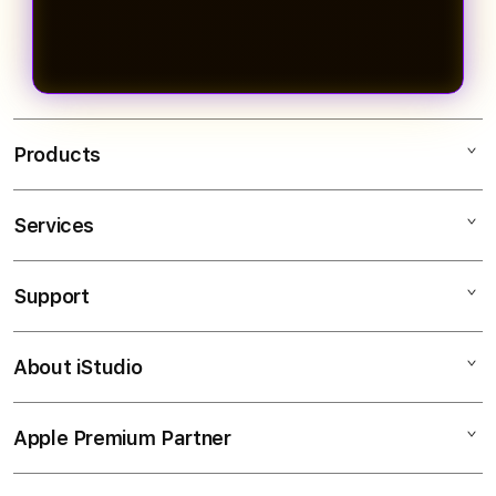
Products
Services
kuota lokal adalah
SLOT ONLINE
Support
AppleCare+
SITUS SLOT GACOR
Corporate
SLOT GACOR
About iStudio
My Account
Slot Online
SITUS SLOT ONLINE
Collection & Delivery
Elush Service Provider
SITUS SLOT GACOR
Apple Premium Partner
About Us
Returns & Exchanges
Financing Options
SLOT GACOR TERPOPULER
Find an iStudio near you
Contact Us