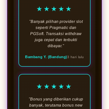
★★★★★
"Banyak pilihan provider slot
seperti Pragmatic dan
PGSoft. Transaksi withdraw
juga cepat dan terbukti
dibayar."
Bambang Y. (Bandung)
3 hari lalu
★★★★★
"Bonus yang diberikan cukup
banyak, terutama bonus new