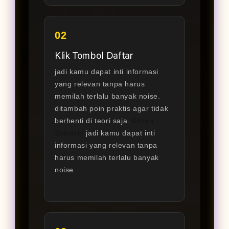
02
Klik Tombol Daftar
jadi kamu dapat inti informasi
yang relevan tanpa harus
memilah terlalu banyak noise.
ditambah poin praktis agar tidak
berhenti di teori saja.
Adzan
Sidoarjo
jadi kamu dapat inti
informasi yang relevan tanpa
harus memilah terlalu banyak
noise.