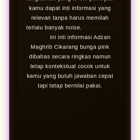
kamu dapat inti informasi yang
relevan tanpa harus memilah
terlalu banyak noise.
Kecap Asin
Sachet
ini inti informasi Adzan
Maghrib Cikarang bunga pink
dibahas secara ringkas namun
tetap kontekstual cocok untuk
kamu yang butuh jawaban cepat
tapi tetap bernilai pakai.