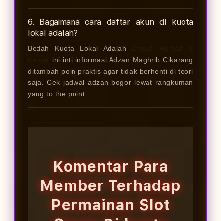
6. Bagaimana cara daftar akun di kuota
lokal adalah?
Bedah Kuota Lokal Adalah
Denah Rumah 3
Kamar
ini inti informasi Adzan Maghrib Cikarang
ditambah poin praktis agar tidak berhenti di teori
saja. Cek jadwal adzan bogor lewat rangkuman
yang to the point
Komentar Para
Member Terhadap
Permainan Slot