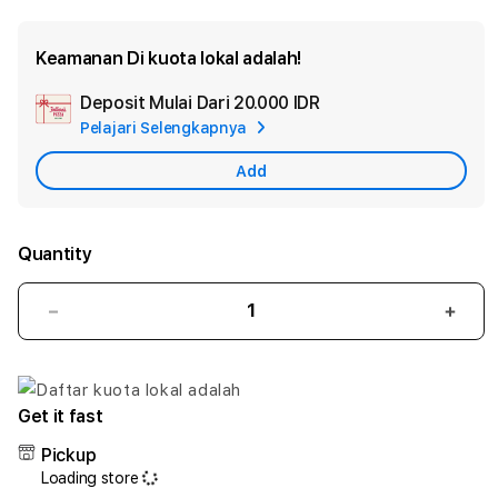
Keamanan Di kuota lokal adalah!
Deposit Mulai Dari
20.000 IDR
Add
Pelajari Selengkapnya
Apple
Care
Add
Quantity
Decrease
Incr
quantity
quant
for
for
kuota
kuot
lokal
lokal
Get it fast
adalah
adal
Pickup
#
#
Loading store
Kapan
Kapa