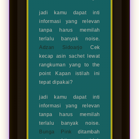
jadi kamu dapat inti
informasi yang relevan
tanpa harus memilah
terlalu banyak noise.
Adzan Sidoarjo
Cek
kecap asin sachet lewat
rangkuman yang to the
point Kapan istilah ini
tepat dipakai?
jadi kamu dapat inti
informasi yang relevan
tanpa harus memilah
terlalu banyak noise.
Bunga Pink
ditambah