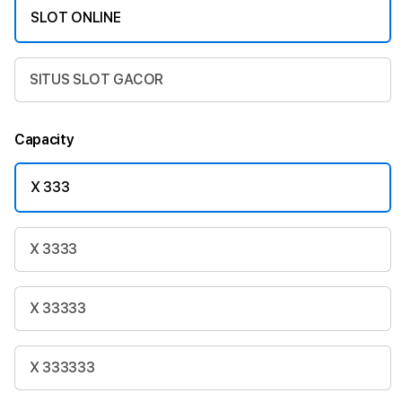
SLOT ONLINE
SITUS SLOT GACOR
Capacity
X 333
X 3333
X 33333
X 333333