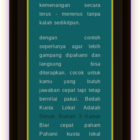
kemenangan secara
terus - menerus tanpa
kalah sedikitpun.
dengan contoh
seperlunya agar lebih
gampang dipahami dan
langsung bisa
diterapkan. cocok untuk
kamu yang butuh
jawaban cepat tapi tetap
bernilai pakai. Bedah
Kuota Lokal Adalah
Denah Rumah 3 Kamar
Biar cepat paham
Pahami kuota lokal