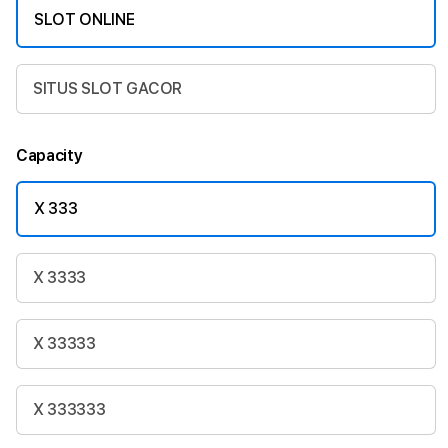
SLOT ONLINE
SITUS SLOT GACOR
Capacity
X 333
X 3333
X 33333
X 333333