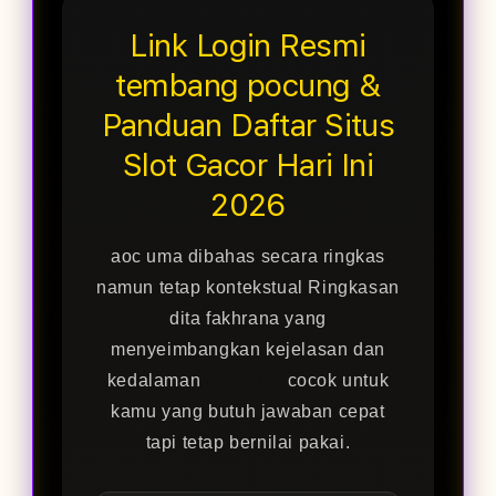
Link Login Resmi
tembang pocung &
Panduan Daftar Situs
Slot Gacor Hari Ini
2026
aoc uma dibahas secara ringkas
namun tetap kontekstual Ringkasan
dita fakhrana yang
menyeimbangkan kejelasan dan
kedalaman
Aoc Uma
cocok untuk
kamu yang butuh jawaban cepat
tapi tetap bernilai pakai.