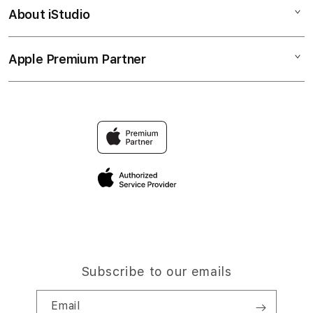
SLOT GACOR
About iStudio
My Account
Slot Online
SITUS SLOT ONLINE
Collection & Delivery
Elush Service Provider
SITUS SLOT GACOR
Apple Premium Partner
About Us
Returns & Exchanges
Financing Options
SLOT GACOR TERPOPULER
Find an iStudio near you
Contact Us
Trade-in
SLOT
Why Shop at iStudio
FAQ
Traveller’s Reservation
Elush Corporate Website
Privacy Policy
Site Terms of Use
Subscribe to our emails
Email