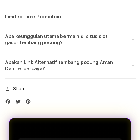
yang
yang
perlu
perlu
kamu
kamu
Limited Time Promotion
tahu
tahu
soal
soal
Tembang
Tem
Apa keunggulan utama bermain di situs slot
Pocung
Pocu
gacor tembang pocung?
Apakah Link Alternatif tembang pocung Aman
Dan Terpercaya?
Share