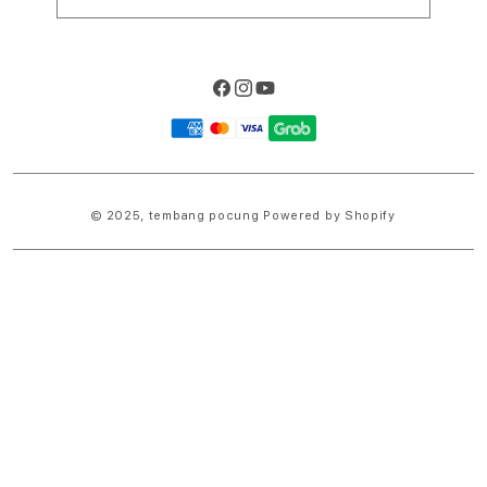
Facebook
Instagram
YouTube
Payment
methods
© 2025,
tembang pocung
Powered by Shopify