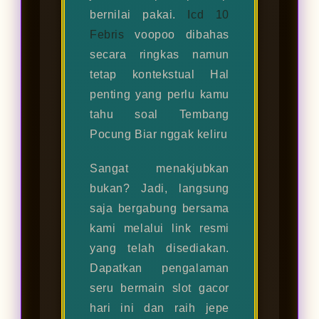
bernilai pakai.
Icd 10
Febris
voopoo dibahas
secara ringkas namun
tetap kontekstual Hal
penting yang perlu kamu
tahu soal Tembang
Pocung Biar nggak keliru
Sangat menakjubkan
bukan? Jadi, langsung
saja bergabung bersama
kami melalui link resmi
yang telah disediakan.
Dapatkan pengalaman
seru bermain slot gacor
hari ini dan raih jepe