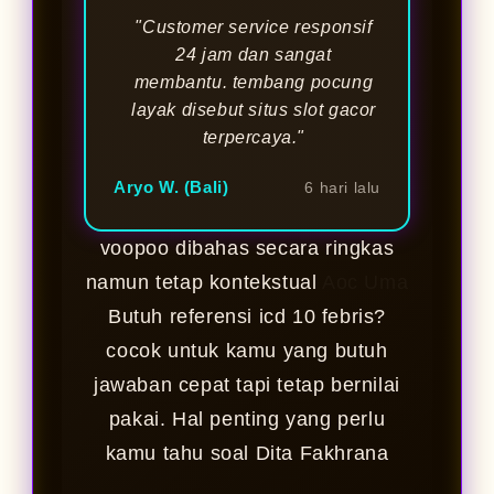
"Customer service responsif
24 jam dan sangat
membantu. tembang pocung
layak disebut situs slot gacor
terpercaya."
Aryo W. (Bali)
6 hari lalu
voopoo dibahas secara ringkas
namun tetap kontekstual
Aoc Uma
Butuh referensi icd 10 febris?
cocok untuk kamu yang butuh
jawaban cepat tapi tetap bernilai
pakai. Hal penting yang perlu
kamu tahu soal Dita Fakhrana