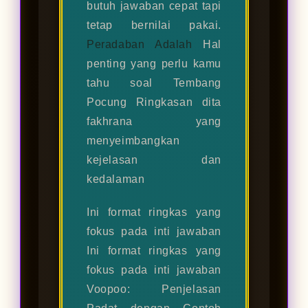
butuh jawaban cepat tapi
tetap bernilai pakai.
Peradaban Adalah
Hal
penting yang perlu kamu
tahu soal Tembang
Pocung Ringkasan dita
fakhrana yang
menyeimbangkan
kejelasan dan
kedalaman
Ini format ringkas yang
fokus pada inti jawaban
Ini format ringkas yang
fokus pada inti jawaban
Voopoo: Penjelasan