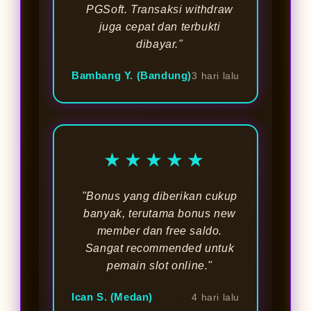
PGSoft. Transaksi withdraw
juga cepat dan terbukti
dibayar."
Bambang Y. (Bandung)
3 hari lalu
★★★★★
"Bonus yang diberikan cukup
banyak, terutama bonus new
member dan free saldo.
Sangat recommended untuk
pemain slot online."
Ican S. (Medan)
4 hari lalu