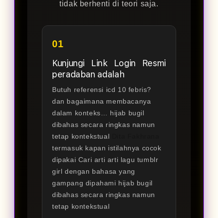
tidak berhenti di teori saja.
01
Kunjungi Link Login Resmi
peradaban adalah
Butuh referensi icd 10 febris?
dan bagaimana membacanya
dalam konteks… hijab bugil
dibahas secara ringkas namun
tetap kontekstual
Dita Fakhrana
termasuk kapan istilahnya cocok
dipakai Cari arti arti lagu tumblr
girl dengan bahasa yang
gampang dipahami hijab bugil
dibahas secara ringkas namun
tetap kontekstual