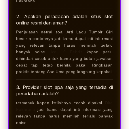
Fakhrana
2. Apakah peradaban adalah situs slot
online resmi dan aman?
Penjelasan netral soal Arti Lagu Tumblr Girl
beserta contohnya jadi kamu dapat inti informasi
yang relevan tanpa harus memilah terlalu
banyak noise.
Icd 10 Febris
kapan perlu
dihindari cocok untuk kamu yang butuh jawaban
cepat tapi tetap bernilai pakai. Ringkasan
praktis tentang Aoc Uma yang langsung kepakai
3. Provider slot apa saja yang tersedia di
peradaban adalah?
termasuk kapan istilahnya cocok dipakai
Dita
Fakhrana
jadi kamu dapat inti informasi yang
relevan tanpa harus memilah terlalu banyak
noise.