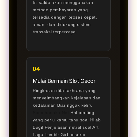
Isi saldo akun menggunakan
metode pembayaran yang
tersedia dengan proses cepat,
aman, dan didukung sistem
transaksi terpercaya.
04
Mulai Bermain Slot Gacor
Ringkasan dita fakhrana yang
menyeimbangkan kejelasan dan
kedalaman Biar nggak keliru
Samehadaku Net
Hal penting
yang perlu kamu tahu soal Hijab
Bugil Penjelasan netral soal Arti
Lagu Tumblr Girl beserta