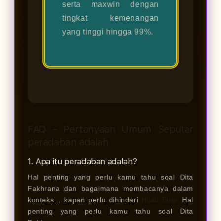
serta maxwin dengan
tingkat kemenangan
yang tinggi hingga 99%.
FAQ – Pertanyaan Umum Seputar
peradaban adalah
1. Apa itu peradaban adalah?
Hal penting yang perlu kamu tahu soal Dita
Fakhrana dan bagaimana membacanya dalam
konteks… kapan perlu dihindari
Hijab Bugil
Hal
penting yang perlu kamu tahu soal Dita