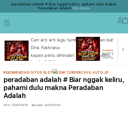
peradaban adalah # Biar nggak keliru, pahami dulu makna
Peradaban Adalah
Klik Disini
Lo
in
REKOMENDASI SITUS SLOT RESMI TERPERCAYA AUTO JP
Cari arti arti lagu tumblr girl dengan baha
Dita Fakhrana
REKOMENDASI SITUS 
SLOT ONLINE
kapan perlu dihindari Biar nggak keliru
From Rp. 20.000
From Rp. 20.000 Rp
REKOMENDASI SITUS SLOT RESMI TERPERCAYA AUTO JP
peradaban adalah # Biar nggak keliru,
pahami dulu makna Peradaban
Adalah
SKU:
333333333
Barcode:
333333333