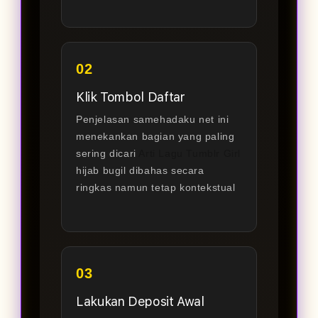
02
Klik Tombol Daftar
Penjelasan samehadaku net ini
menekankan bagian yang paling
sering dicari
Arti Lagu Tumblr Girl
hijab bugil dibahas secara
ringkas namun tetap kontekstual
03
Lakukan Deposit Awal