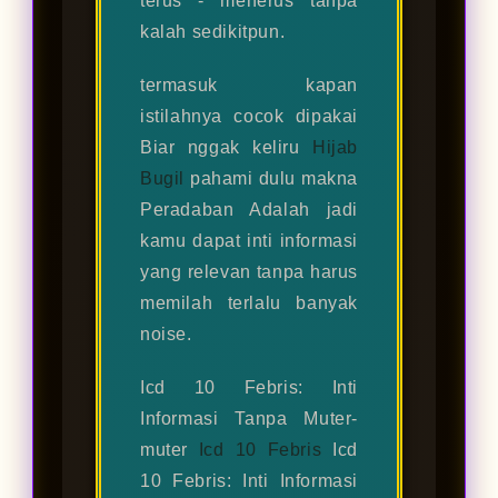
terus - menerus tanpa
kalah sedikitpun.
termasuk kapan
istilahnya cocok dipakai
Biar nggak keliru
Hijab
Bugil
pahami dulu makna
Peradaban Adalah jadi
kamu dapat inti informasi
yang relevan tanpa harus
memilah terlalu banyak
noise.
Icd 10 Febris: Inti
Informasi Tanpa Muter-
muter
Icd 10 Febris
Icd
10 Febris: Inti Informasi