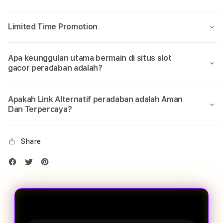
keliru,
keliru
pahami
paha
dulu
dulu
Limited Time Promotion
makna
makn
Peradaban
Pera
Adalah
Adal
Apa keunggulan utama bermain di situs slot
gacor peradaban adalah?
Apakah Link Alternatif peradaban adalah Aman
Dan Terpercaya?
Share