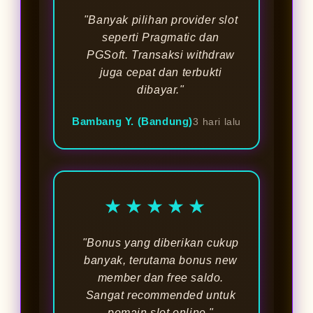
"Banyak pilihan provider slot
seperti Pragmatic dan
PGSoft. Transaksi withdraw
juga cepat dan terbukti
dibayar."
Bambang Y. (Bandung)
3 hari lalu
★★★★★
"Bonus yang diberikan cukup
banyak, terutama bonus new
member dan free saldo.
Sangat recommended untuk
pemain slot online."