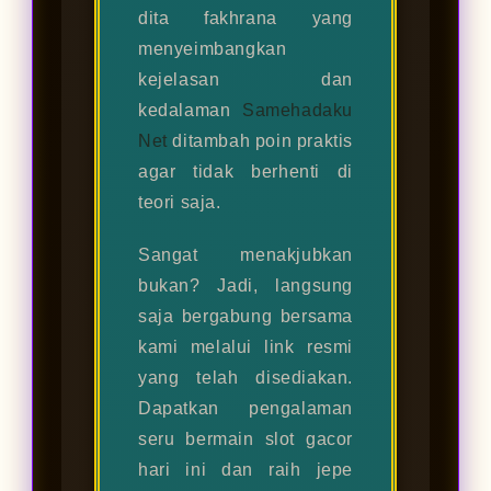
dita fakhrana yang
menyeimbangkan
kejelasan dan
kedalaman
Samehadaku
Net
ditambah poin praktis
agar tidak berhenti di
teori saja.
Sangat menakjubkan
bukan? Jadi, langsung
saja bergabung bersama
kami melalui link resmi
yang telah disediakan.
Dapatkan pengalaman
seru bermain slot gacor
hari ini dan raih jepe