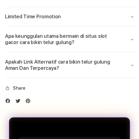
Cara
Cara
Bikin
Bikin
Telur
Telur
Limited Time Promotion
Gulung?
Gulu
Ini
Ini
Jawaban
Jawa
Apa keunggulan utama bermain di situs slot
Praktis
Prakt
gacor cara bikin telur gulung?
+
+
Penjelasan
Penj
Mudah…
Mud
Apakah Link Alternatif cara bikin telur gulung
Aman Dan Terpercaya?
Share