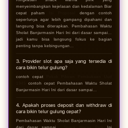
menyeimbangkan kejelasan dan kedalaman Biar
cepat paham
Isi Proposal
dengan contoh
seperlunya agar lebih gampang dipahami dan
langsung bisa diterapkan. Pembahasan Waktu
Sholat Banjarmasin Hari Ini dari dasar sampai…
jadi kamu bisa langsung fokus ke bagian
penting tanpa kebingungan…
3. Provider slot apa saja yang tersedia di
cara bikin telur gulung?
contoh cepat
Pokok Pikiran Pembukaan Uud
1945
contoh cepat Pembahasan Waktu Sholat
Banjarmasin Hari Ini dari dasar sampai…
4. Apakah proses deposit dan withdraw di
cara bikin telur gulung cepat?
Pembahasan Waktu Sholat Banjarmasin Hari Ini
dari dasar sampai…
Snack Warna Pink
Ini