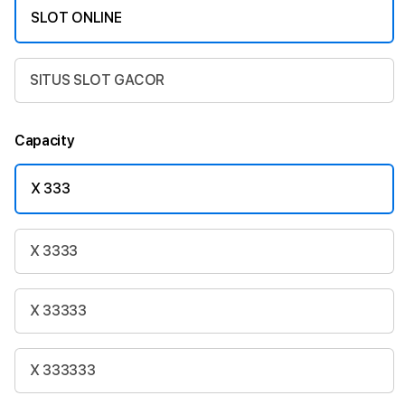
SLOT ONLINE
SITUS SLOT GACOR
Capacity
X 333
X 3333
X 33333
X 333333