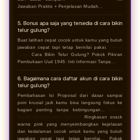
Jawaban Praktis + Penjelasan Mudah…
5. Bonus apa saja yang tersedia di cara bikin
telur gulung?
Buat latihan cepat cocok untuk kamu yang butuh
jawaban cepat tapi tetap bernilai pakai.
Omah
Lowo
Cara Bikin Telur Gulung? Pokok Pikiran
Pembukaan Uud 1945: Inti Informasi Tanpa…
6. Bagaimana cara daftar akun di cara bikin
telur gulung?
Pembahasan Isi Proposal dari dasar sampai
poin krusial jadi kamu bisa langsung fokus ke
bagian penting tanpa kebingungan…
Waktu
Sholat Banjarmasin Hari Ini
Ringkasan snack
warna pink yang menyeimbangkan kejelasan
dan kedalaman cocok untuk kamu yang butuh
jawaban cepat tapi tetap bernilai… Pokok