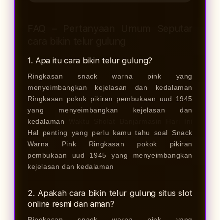
FAQ – Pertanyaan Umum Seputar
cara bikin telur gulung
1. Apa itu cara bikin telur gulung?
Ringkasan snack warna pink yang
menyeimbangkan kejelasan dan kedalaman
Ringkasan pokok pikiran pembukaan uud 1945
yang menyeimbangkan kejelasan dan
kedalaman
Waktu Sholat Banjarmasin Hari Ini
Hal penting yang perlu kamu tahu soal Snack
Warna Pink Ringkasan pokok pikiran
pembukaan uud 1945 yang menyeimbangkan
kejelasan dan kedalaman
2. Apakah cara bikin telur gulung situs slot
online resmi dan aman?
Ringkasan snack warna pink yang