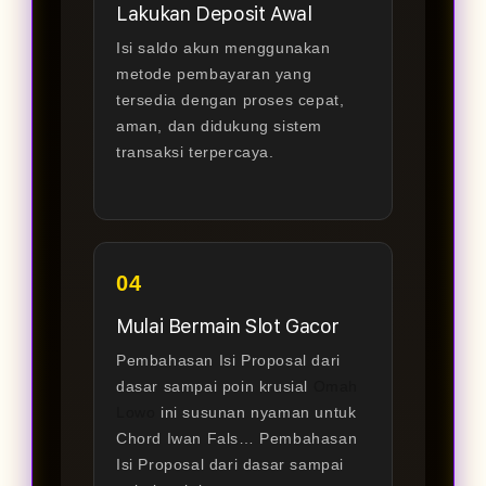
Lakukan Deposit Awal
Isi saldo akun menggunakan
metode pembayaran yang
tersedia dengan proses cepat,
aman, dan didukung sistem
transaksi terpercaya.
04
Mulai Bermain Slot Gacor
Pembahasan Isi Proposal dari
dasar sampai poin krusial
Omah
Lowo
ini susunan nyaman untuk
Chord Iwan Fals… Pembahasan
Isi Proposal dari dasar sampai