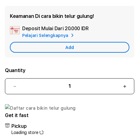
Keamanan Di cara bikin telur gulung!
Deposit Mulai Dari
20.000 IDR
Add
Pelajari Selengkapnya
Apple
Care
Add
Quantity
Decrease
Incr
quantity
quant
for
for
cara
cara
bikin
bikin
Get it fast
telur
telur
Pickup
gulung
gulu
Loading store
#
#