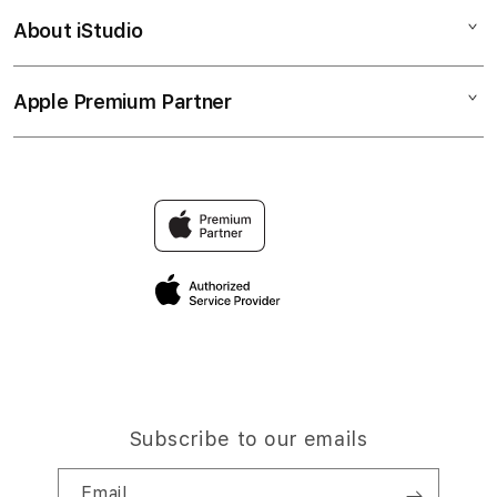
Corporate
SLOT GACOR
About iStudio
My Account
Slot Online
SITUS SLOT ONLINE
Collection & Delivery
Elush Service Provider
SITUS SLOT GACOR
Apple Premium Partner
About Us
Returns & Exchanges
Financing Options
SLOT GACOR TERPOPULER
Find an iStudio near you
Contact Us
Trade-in
SLOT
Why Shop at iStudio
FAQ
Traveller’s Reservation
Elush Corporate Website
Privacy Policy
Site Terms of Use
Subscribe to our emails
Email