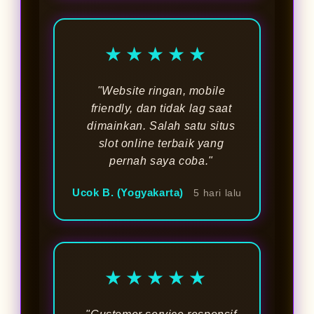
★★★★★
"Website ringan, mobile
friendly, dan tidak lag saat
dimainkan. Salah satu situs
slot online terbaik yang
pernah saya coba."
Ucok B. (Yogyakarta)
5 hari lalu
★★★★★