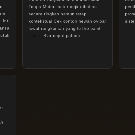
an
Tanpa Muter-muter anjir dibahas
pemb
ham
secara ringkas namun tetap
pros
 Inti
kontekstual Cek contoh hewan ovipar
sist
uansa
lewat rangkuman yang to the point
butuh
Folder
Biar cepat paham
er-
an