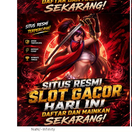
Open
media
6
in
modal
Open
of
NaN
/
-Infinity