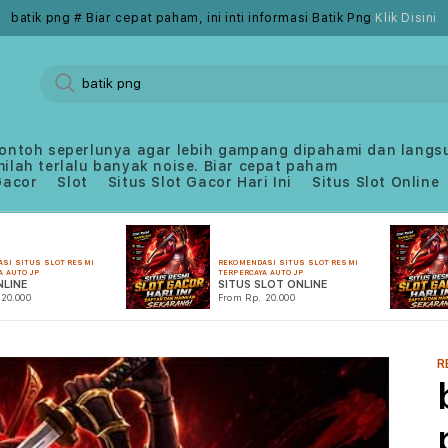
batik png # Biar cepat paham, ini inti informasi Batik Png
Klik Disini
 contoh seperlunya agar lebih gampang dipahami dan langs
ilah terlalu banyak noise. Biar cepat paham
Gacor
Slot
Situs Slot Gacor Hari Ini
Situs Slot Online
SI SITUS SLOT RESMI
REKOMENDASI SITUS SLOT RESMI
A AUTO JP
TERPERCAYA AUTO JP
NLINE
SITUS SLOT ONLINE
 20.000
From Rp. 20.000
R