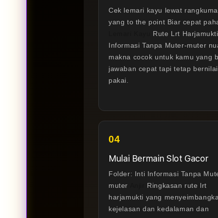
Cek lemari kayu lewat rangkum
yang to the point Biar cepat pa
Lemari Kayu
Rute Lrt Harjamukti:
Informasi Tanpa Muter-muter n
makna cocok untuk kamu yang 
jawaban cepat tapi tetap bernilai
pakai.
04
Mulai Bermain Slot Gacor
Folder: Inti Informasi Tanpa Mut
muter
Anjir
Ringkasan rute lrt
harjamukti yang menyeimbangk
kejelasan dan kedalaman dan