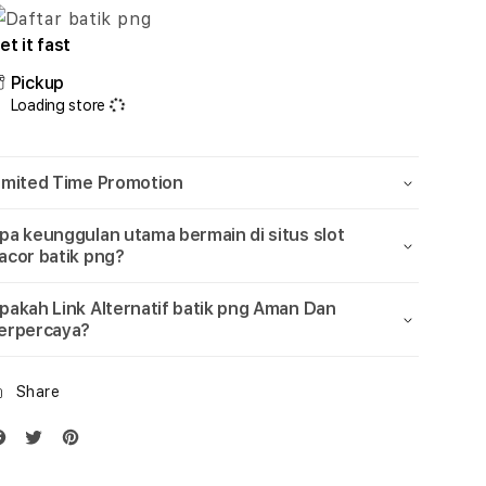
batik
batik
png
png
et it fast
#
#
Pickup
Biar
Biar
Loading store
cepat
cepat
paham,
paham,
ini
ini
inti
inti
imited Time Promotion
informasi
informasi
Batik
Batik
pa keunggulan utama bermain di situs slot
Png
Png
acor batik png?
pakah Link Alternatif batik png Aman Dan
erpercaya?
Share