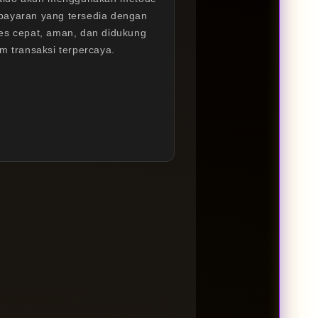
ayaran yang tersedia dengan
es cepat, aman, dan didukung
em transaksi terpercaya.