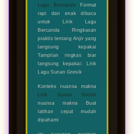
Lagu Bercanda
Format
rapi dan enak dibaca
untuk Lirik Lagu
Bercanda Ringkasan
praktis tentang Anjir yang
langsung kepakai
Tampilan ringkas biar
langsung kepakai: Lirik
Lagu Sunan Gresik
Konteks nuansa makna
Lirik Sunan Gresik
nuansa makna Buat
latihan cepat mudah
dipahami