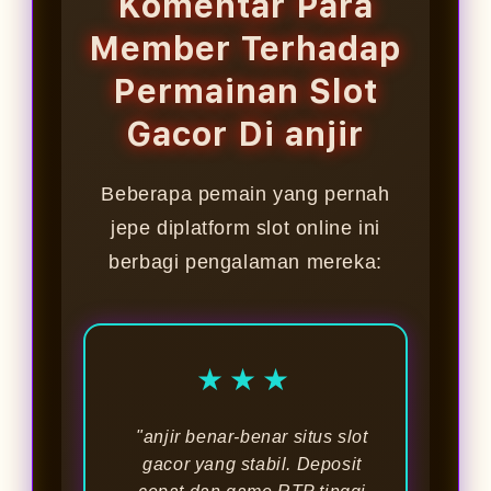
Komentar Para
Member Terhadap
Permainan Slot
Gacor Di anjir
Beberapa pemain yang pernah
jepe diplatform slot online ini
berbagi pengalaman mereka:
★★★
"anjir benar-benar situs slot
gacor yang stabil. Deposit