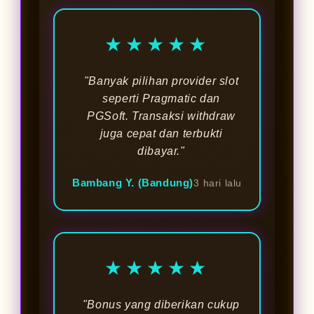
★★★★★
"Banyak pilihan provider slot
seperti Pragmatic dan
PGSoft. Transaksi withdraw
juga cepat dan terbukti
dibayar."
Bambang Y. (Bandung)
3 hari lalu
★★★★★
"Bonus yang diberikan cukup