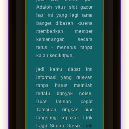
Adaloh situs slot gacor
hari ini yang lagi rame
banget dibasah karena
memberikan member
kemenangan secara
terus - menerus tanpa
kalah sedikitpun.
jadi kamu dapat inti
informasi yang relevan
tanpa harus memilah
terlalu banyak noise.
Buat latihan cepat
Tampilan ringkas biar
langsung kepakai: Lirik
Lagu Sunan Gresik
Lirik