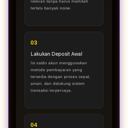
relevan tanpa harus memilah
terlalu banyak noise.
03
Lakukan Deposit Awal
Isi saldo akun menggunakan
metode pembayaran yang
tersedia dengan proses cepat,
aman, dan didukung sistem
transaksi terpercaya.
04