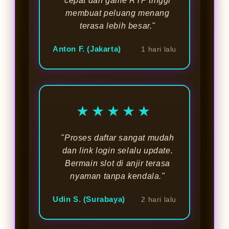
cepat dan game RTP tinggi
membuat peluang menang
terasa lebih besar."
Anton F. (Jakarta)
1 hari lalu
★★★★★
"Proses daftar sangat mudah
dan link login selalu update.
Bermain slot di anjir terasa
nyaman tanpa kendala."
Udin S. (Surabaya)
2 hari lalu