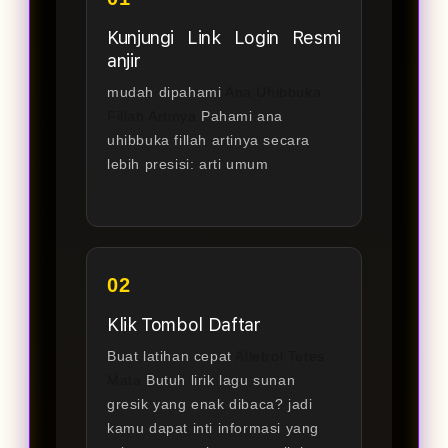
Kunjungi Link Login Resmi
anjir
mudah dipahami
Ana Uhibbuka
Fillah Artinya
Pahami ana
uhibbuka fillah artinya secara
lebih presisi: arti umum
02
Klik Tombol Daftar
Buat latihan cepat
Alletrol Tetes
Mata
Butuh lirik lagu sunan
gresik yang enak dibaca? jadi
kamu dapat inti informasi yang