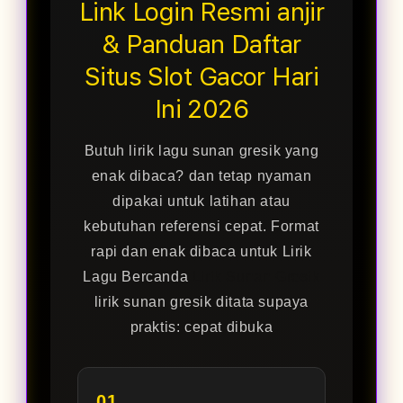
Link Login Resmi anjir
& Panduan Daftar
Situs Slot Gacor Hari
Ini 2026
Butuh lirik lagu sunan gresik yang
enak dibaca? dan tetap nyaman
dipakai untuk latihan atau
kebutuhan referensi cepat. Format
rapi dan enak dibaca untuk Lirik
Lagu Bercanda
Lirik Sunan Gresik
lirik sunan gresik ditata supaya
praktis: cepat dibuka
01