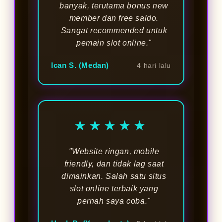
banyak, terutama bonus new
member dan free saldo.
Sangat recommended untuk
pemain slot online."
Ican S. (Medan)
4 hari lalu
★★★★★
"Website ringan, mobile
friendly, dan tidak lag saat
dimainkan. Salah satu situs
slot online terbaik yang
pernah saya coba."