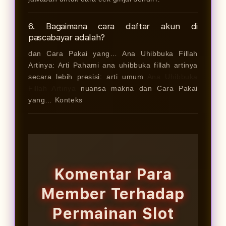
6. Bagaimana cara daftar akun di
pascabayar adalah?
dan Cara Pakai yang… Ana Uhibbuka Fillah
Artinya: Arti Pahami ana uhibbuka fillah artinya
secara lebih presisi: arti umum
Ana Uhibbuka
Fillah Artinya
nuansa makna dan Cara Pakai
yang… Konteks
Komentar Para
Member Terhadap
Permainan Slot