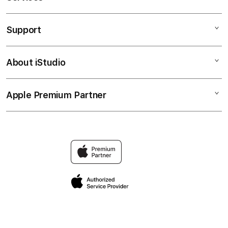
SLOT ONLINE
Support
AppleCare+
SITUS SLOT GACOR
Corporate
SLOT GACOR
About iStudio
My Account
Slot Online
SITUS SLOT ONLINE
Collection & Delivery
Elush Service Provider
SITUS SLOT GACOR
Apple Premium Partner
About Us
Returns & Exchanges
Financing Options
SLOT GACOR TERPOPULER
Find an iStudio near you
Contact Us
Trade-in
SLOT
Why Shop at iStudio
FAQ
Traveller’s Reservation
Elush Corporate Website
Privacy Policy
Site Terms of Use