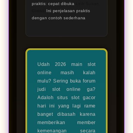
praktis: cepat dibuka
Lirik Sunan
Gresik
Ini penjelasan praktis
dengan contoh sederhana
Udah 2026 main slot
online masih kalah
mulu? Sering buka forum
judi slot online ga?
Adaloh situs slot gacor
hari ini yang lagi rame
banget dibasah karena
memberikan member
kemenangan secara