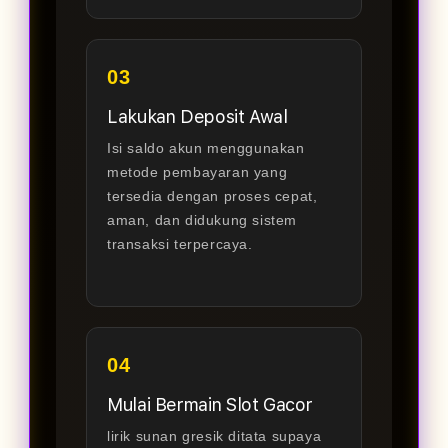
03
Lakukan Deposit Awal
Isi saldo akun menggunakan
metode pembayaran yang
tersedia dengan proses cepat,
aman, dan didukung sistem
transaksi terpercaya.
04
Mulai Bermain Slot Gacor
lirik sunan gresik ditata supaya