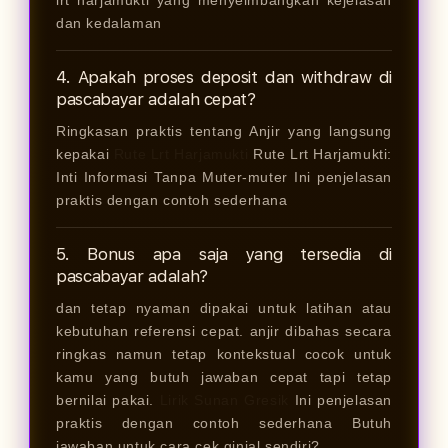
lrt harjamukti yang menyeimbangkan kejelasan
dan kedalaman
4. Apakah proses deposit dan withdraw di
pascabayar adalah cepat?
Ringkasan praktis tentang Anjir yang langsung
kepakai
Rute Lrt Harjamukti
Rute Lrt Harjamukti:
Inti Informasi Tanpa Muter-muter Ini penjelasan
praktis dengan contoh sederhana
5. Bonus apa saja yang tersedia di
pascabayar adalah?
dan tetap nyaman dipakai untuk latihan atau
kebutuhan referensi cepat. anjir dibahas secara
ringkas namun tetap kontekstual cocok untuk
kamu yang butuh jawaban cepat tapi tetap
bernilai pakai.
Lirik Sunan Gresik
Ini penjelasan
praktis dengan contoh sederhana Butuh
jawaban untuk cara cek ginjal sendiri?