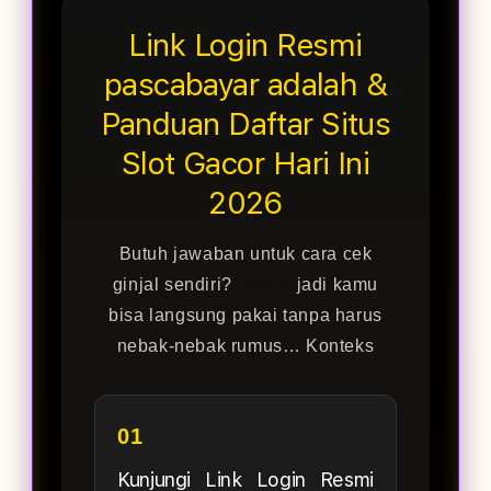
Link Login Resmi
pascabayar adalah &
Panduan Daftar Situs
Slot Gacor Hari Ini
2026
Butuh jawaban untuk cara cek
ginjal sendiri?
Folder
jadi kamu
bisa langsung pakai tanpa harus
nebak-nebak rumus… Konteks
01
Kunjungi Link Login Resmi