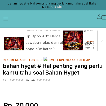
bahan hyget # Hal penting yang perlu kamu tahu soal Bahan
Hyget
Klik Disini
Lo
in
REKOMENDASI SITUS SLOT RESMI TERPERCAYA AUTO JP
BookNow Software - The Booking System for
Hp Oppo A3x Harga
Jawaban jelas dan relevan untuk topik Margin
REKOMENDASI SITUS 
SLOT ONLINE
From Rp. 20.000
oppo a3x harga?
From Rp. 20.000 Rp
REKOMENDASI SITUS SLOT RESMI TERPERCAYA AUTO JP
bahan hyget # Hal penting yang perlu
kamu tahu soal Bahan Hyget
SKU:
333333333
Barcode:
333333333
Rp. 20.000