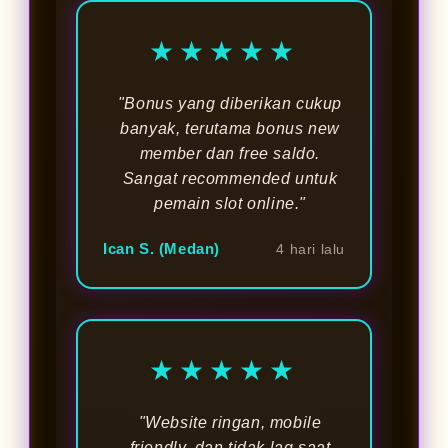
★★★★★
"Bonus yang diberikan cukup
banyak, terutama bonus new
member dan free saldo.
Sangat recommended untuk
pemain slot online."
Ican S. (Medan)
4 hari lalu
★★★★★
"Website ringan, mobile
friendly, dan tidak lag saat