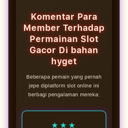
Komentar Para
Member Terhadap
Permainan Slot
Gacor Di bahan
hyget
Beberapa pemain yang pernah
jepe diplatform slot online ini
berbagi pengalaman mereka:
★★★