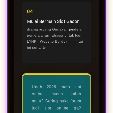
04
Mulai Bermain Slot Gacor
drama jepang Gunakan jendela
penjelajahan rahasia untuk login.
LYNK | Website Builder
Idlix
hari
ini serial tv
Udah 2026 main slot
online masih kalah
mulu? Sering buka forum
judi slot online ga?