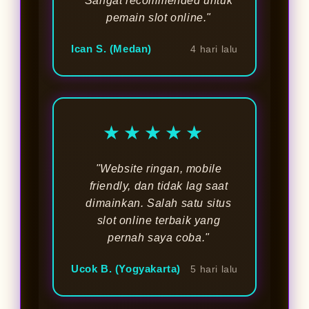
Sangat recommended untuk
pemain slot online."
Ican S. (Medan)
4 hari lalu
★★★★★
"Website ringan, mobile
friendly, dan tidak lag saat
dimainkan. Salah satu situs
slot online terbaik yang
pernah saya coba."
Ucok B. (Yogyakarta)
5 hari lalu