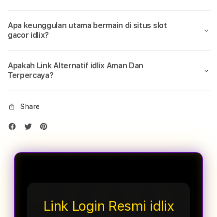
Apa keunggulan utama bermain di situs slot
gacor idlix?
Apakah Link Alternatif idlix Aman Dan
Terpercaya?
Share
Link Login Resmi idlix