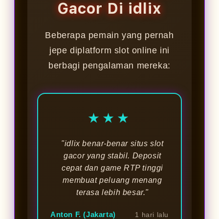
Gacor Di idlix
Beberapa pemain yang pernah
jepe diplatform slot online ini
berbagi pengalaman mereka:
★★★
"idlix benar-benar situs slot
gacor yang stabil. Deposit
cepat dan game RTP tinggi
membuat peluang menang
terasa lebih besar."
Anton F. (Jakarta)
1 hari lalu