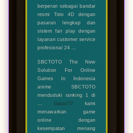
berperan sebagai bandar
resmi Toto 4D dengan
pasaran lengkap dan
sistem fair play dengan
layanan customer service
profesional 24 …
SBCTOTO The New
Solution For Online
Games In Indonesia
anime SBCTOTO
menduduki ranking 1 di
…
Gacor77
kami
menawarkan game
online dengan
kesempatan menang