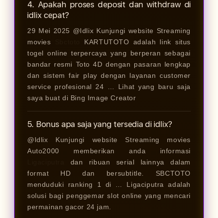
4. Apakah proses deposit dan withdraw di
idlix cepat?
29 Mei 2025 @Idlix Kunjungi website Streaming
movies
Sbctoto
KARTUTOTO adalah link situs
togel online terpercaya yang berperan sebagai
bandar resmi Toto 4D dengan pasaran lengkap
dan sistem fair play dengan layanan customer
service profesional 24 … Lihat yang baru saja
saya buat di Bing Image Creator
5. Bonus apa saja yang tersedia di idlix?
@Idlix Kunjungi website Streaming movies
Auto2000 memberikan anda informasi
Ligaciputra
dan ribuan serial lainnya dalam
format HD dan bersubtitle. SBCTOTO
menduduki ranking 1 di … Ligaciputra adalah
solusi bagi penggemar slot online yang mencari
permainan gacor 24 jam.