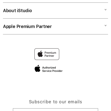
Corporate
SLOT GACOR
About iStudio
My Account
Slot Online
SITUS SLOT ONLINE
Collection & Delivery
Elush Service Provider
SITUS SLOT GACOR
Apple Premium Partner
About Us
Returns & Exchanges
Financing Options
SLOT GACOR TERPOPULER
Find an iStudio near you
Contact Us
Trade-in
SLOT
Why Shop at iStudio
FAQ
Traveller’s Reservation
Elush Corporate Website
Privacy Policy
Site Terms of Use
Subscribe to our emails