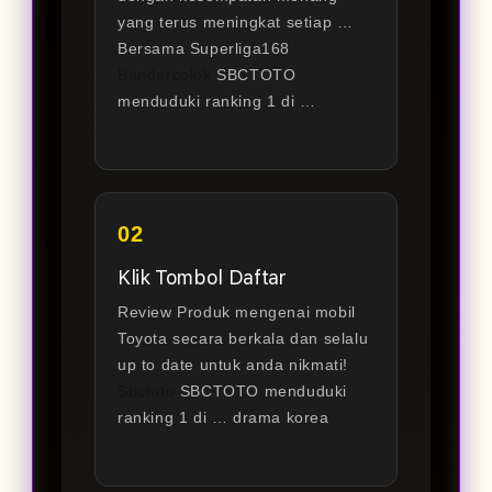
yang terus meningkat setiap …
Bersama Superliga168
Bandarcolok
SBCTOTO
menduduki ranking 1 di …
02
Klik Tombol Daftar
Review Produk mengenai mobil
Toyota secara berkala dan selalu
up to date untuk anda nikmati!
Sbctoto
SBCTOTO menduduki
ranking 1 di … drama korea