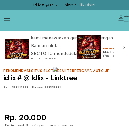
idlix # @ Idlix - Linktree
Klik Disini
Lo
in
REKOMENDASI SITUS SLOT RESMI TERPERCAYA AUTO JP
kami menawarkan game online dengan kesemp
Bandarcolok
REKOMENDASI SITUS 
SLOT ONLINE
SBCTOTO menduduki ranking 1 di …
From Rp. 20.000
From Rp. 20.000 Rp
REKOMENDASI SITUS SLOT RESMI TERPERCAYA AUTO JP
idlix # @ Idlix - Linktree
SKU:
333333333
Barcode:
333333333
Rp. 20.000
Tax included.
Shipping
calculated at checkout.