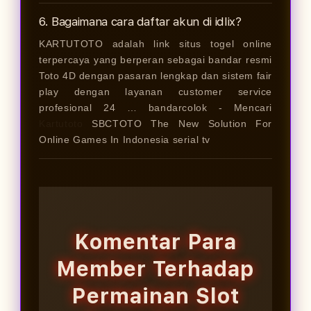
6. Bagaimana cara daftar akun di idlix?
KARTUTOTO adalah link situs togel online
terpercaya yang berperan sebagai bandar resmi
Toto 4D dengan pasaran lengkap dan sistem fair
play dengan layanan customer service
profesional 24 … bandarcolok - Mencari
Kartutoto
SBCTOTO The New Solution For
Online Games In Indonesia serial tv
Komentar Para
Member Terhadap
Permainan Slot