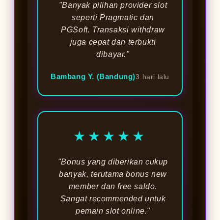
"Banyak pilihan provider slot
seperti Pragmatic dan
PGSoft. Transaksi withdraw
juga cepat dan terbukti
dibayar."
Bambang Y. (Bandung)
3 hari lalu
★★★★★
"Bonus yang diberikan cukup
banyak, terutama bonus new
member dan free saldo.
Sangat recommended untuk
pemain slot online."