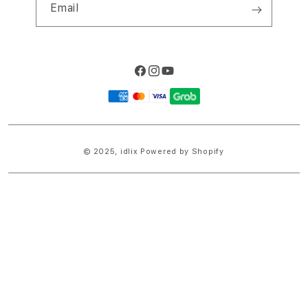
Email
Facebook
Instagram
YouTube
Payment
methods
© 2025,
idlix
Powered by Shopify