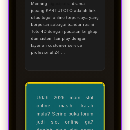
Menang
Ligaciputra
drama
jepang KARTUTOTO adalah link
situs togel online terpercaya yang
berperan sebagai bandar resmi
Toto 4D dengan pasaran lengkap
dan sistem fair play dengan
layanan customer service
profesional 24 …
Udah 2026 main slot
online masih kalah
mulu? Sering buka forum
judi slot online ga?