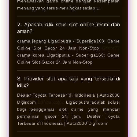
menawarkan game online dengan kesempatan
menang yang terus meningkat setiap …
2. Apakah idlix situs slot online resmi dan
aman?
drama jepang Ligaciputra - Superliga168: Game
Online Slot Gacor 24 Jam Non-Stop
Gacor77
drama korea Ligaciputra - Superliga168: Game
Online Slot Gacor 24 Jam Non-Stop
3. Provider slot apa saja yang tersedia di
idlix?
Dealer Toyota Terbesar di Indonesia | Auto2000
Digiroom
Bandarcolok
Ligaciputra adalah solusi
bagi penggemar slot online yang mencari
permainan gacor 24 jam. Dealer Toyota
Terbesar di Indonesia | Auto2000 Digiroom