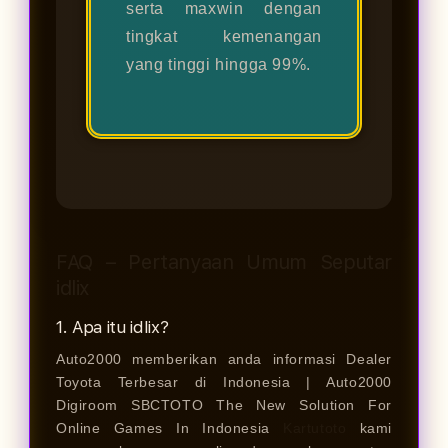
serta maxwin dengan
tingkat kemenangan
yang tinggi hingga 99%.
FAQ – Pertanyaan Umum Seputar
idlix
1. Apa itu idlix?
Auto2000 memberikan anda informasi Dealer
Toyota Terbesar di Indonesia | Auto2000
Digiroom SBCTOTO The New Solution For
Online Games In Indonesia
Kartutoto
kami