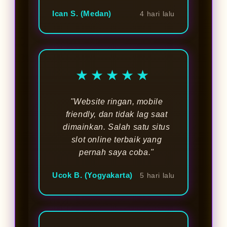
Ican S. (Medan)
4 hari lalu
★★★★★
"Website ringan, mobile
friendly, dan tidak lag saat
dimainkan. Salah satu situs
slot online terbaik yang
pernah saya coba."
Ucok B. (Yogyakarta)
5 hari lalu